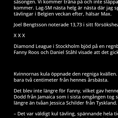
säsongen. Vi kommer träna på och inte släppa
kommer. Lag-SM nästa helg är nästa där jag sp
tävlingar i Belgien veckan efter, hälsar Max.
Joel Bengtsson noterade 13,73 i sitt försökshe
X X X
Diamond League i Stockholm bjöd på en regnb
Fanny Roos och Daniel Ståhl visade att det gick
Kvinnornas kula öppnade den regniga kvällen. Fan
bara två centimeter från hennes årsbästa.
Det blev inte längre för Fanny, vilket gav hen
Dodd från Jamaica som i sista omgången tog si
längre än tvåan Jessica Schilder från Tyskland.
– Det var väldigt kul tävling, spännande hela t