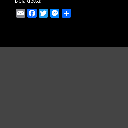
Dela detta:
Email
Facebook
Twitter
Messenger
Dela
Richard Åkesson