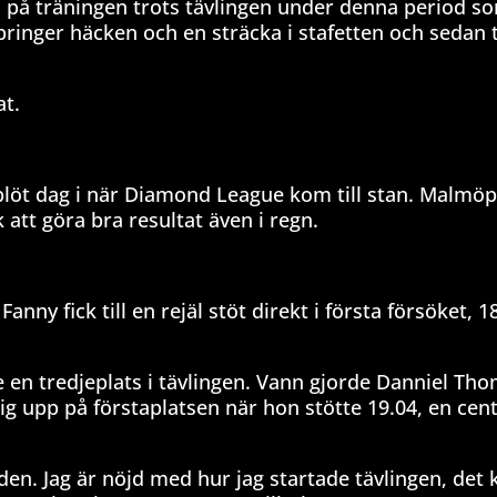
 på träningen trots tävlingen under denna period s
ringer häcken och en sträcka i stafetten och sedan 
at.
löt dag i när Diamond League kom till stan. Malmöp
 att göra bra resultat även i regn.
ny fick till en rejäl stöt direkt i första försöket, 1
ne en tredjeplats i tävlingen. Vann gjorde Danniel Th
g upp på förstaplatsen när hon stötte 19.04, en cen
iden. Jag är nöjd med hur jag startade tävlingen, det