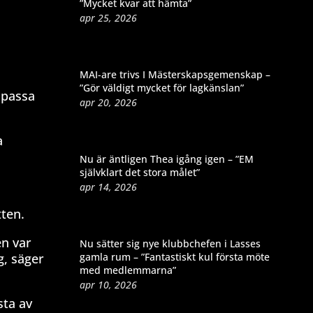
”Mycket kvar att hämta”
apr 25, 2026
MAI-are trivs I Mästerskapsgemenskap –
”Gör väldigt mycket för lagkänslan”
 passa
apr 20, 2026
a
Nu är äntligen Thea igång igen – ”EM
självklart det stora målet”
apr 14, 2026
tten.
en var
Nu sätter sig nye klubbchefen i Lasses
gamla rum – ”Fantastiskt kul första möte
g, säger
med medlemmarna”
apr 10, 2026
sta av