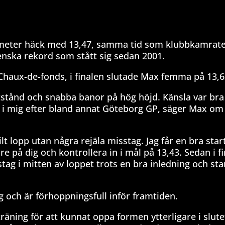
0 meter häck med 13,47, samma tid som klubbkamrate
nska rekord som stått sig sedan 2001.
 Chaux-de-fonds, i finalen slutade Max femma på 13,6
tstånd och snabba banor på hög höjd. Känsla var bra 
r i mig efter bland annat Göteborg GP, säger Max om 
bilt lopp utan några rejäla misstag. Jag får en bra star
e på dig och kontrollera in i mål på 13,43. Sedan i f
stag i mitten av loppet trots en bra inledning och sta
g och är förhoppningsfull inför framtiden.
äning för att kunnat oppa formen ytterligare i slute