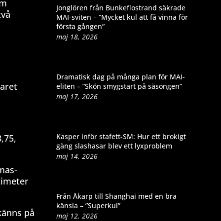
om
Jonglören från Bunkeflostrand säkrade
två
MAI-sviten – ”Mycket kul att få vinna för
första gången”
maj 18, 2026
Dramatisk dag på många plan för MAI-
aret
eliten – ”Skön smygstart på säsongen”
maj 17, 2026
Kasper inför stafett-SM: Hur ett brokigt
8,75,
gäng slashasar blev ett lyxproblem
maj 14, 2026
omas-
timeter
Från Åkarp till Shanghai med en bra
känsla – ”Superkul”
 känns på
maj 12, 2026