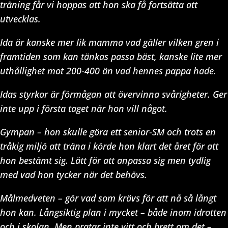
träning får vi hoppas att hon ska få fortsätta att
utvecklas.
Ida är kanske mer lik mamma vad gäller vilken gren i
framtiden som kan tänkas passa bäst, kanske lite mer
uthållighet mot 200-400 än vad hennes pappa hade.
Idas styrkor är förmågan att övervinna svårigheter. Ger
inte upp i första taget när hon vill något.
Gympan – hon skulle göra ett senior-SM och trots en
tråkig miljö att träna i körde hon klart det året för att
hon bestämt sig. Lätt för att anpassa sig men tydlig
med vad hon tycker när det behövs.
Målmedveten – gör vad som krävs för att nå så långt
hon kan. Långsiktig plan i mycket – både inom idrotten
och i skolan. Men pratar inte vitt och brett om det –