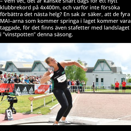
– Vem vet, det är kanske snart dags för ett nytt
klubbrekord på 4x400m, och varför inte försöka
förbättra det nästa helg? En sak är säker, att de fyra
MAI–arna som kommer springa i laget kommer vara
taggade, för det finns även stafetter med landslaget
i ”vinstpotten” denna säsong.