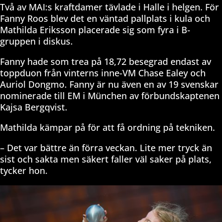
Två av MAI:s kraftdamer tävlade i Halle i helgen. För
Fanny Roos blev det en väntad pallplats i kula och
Mathilda Eriksson placerade sig som fyra i B-
gruppen i diskus.
Fanny hade som trea på 18,72 besegrad endast av
toppduon från vinterns inne-VM Chase Ealey och
Auriol Dongmo.
Fanny är nu även en av 19 svenskar
nominerade till EM i München av förbundskaptenen
Kajsa Bergqvist.
Mathilda kämpar på för att få ordning på tekniken.
– Det var bättre än förra veckan. Lite mer tryck än
sist och sakta men säkert faller väl saker på plats,
tycker hon.