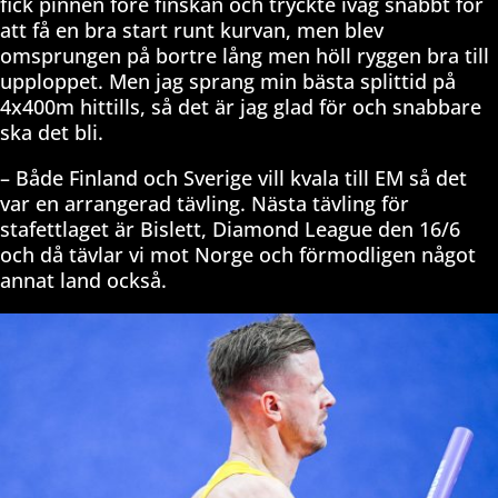
fick pinnen före finskan och tryckte iväg snabbt för
att få en bra start runt kurvan, men blev
omsprungen på bortre lång men höll ryggen bra till
upploppet. Men jag sprang min bästa splittid på
4x400m hittills, så det är jag glad för och snabbare
ska det bli.
– Både Finland och Sverige vill kvala till EM så det
var en arrangerad tävling. Nästa tävling för
stafettlaget är Bislett, Diamond League den 16/6
och då tävlar vi mot Norge och förmodligen något
annat land också.