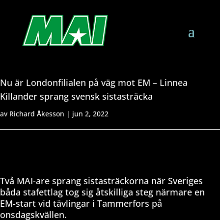
Nu är Londonfilialen på väg mot EM – Linnea
Killander sprang svensk sistasträcka
av
Richard Åkesson
|
jun 2, 2022
Två MAI-are sprang sistasträckorna när Sveriges
båda stafettlag tog sig åtskilliga steg närmare en
EM-start vid tävlingar i Tammerfors på
onsdagskvällen.