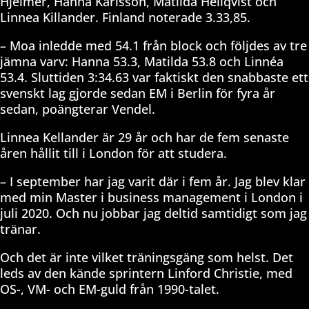
Hjelmer, Hanna Karlsson, Matilda Hellqvist och
Linnea Killander. Finland noterade 3.33,85.
– Moa inledde med 54.1 från block och följdes av tre
jämna varv: Hanna 53.3, Matilda 53.8 och Linnéa
53.4. Sluttiden 3:34.63 var faktiskt den snabbaste ett
svenskt lag gjorde sedan EM i Berlin för fyra år
sedan, poängterar Vendel.
Linnea Kellander är 29 år och har de fem senaste
åren hållit till i London för att studera.
– I september har jag varit där i fem år. Jag blev klar
med min Master i business management i London i
juli 2020. Och nu jobbar jag deltid samtidigt som jag
tränar.
Och det är inte vilket träningsgäng som helst. Det
leds av den kände sprintern Linford Christie, med
OS-, VM- och EM-guld från 1990-talet.