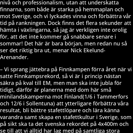
nivå och professionalism, utan att underskatta
finnarna, som både är starka på hemmaplan och
mot Sverige, och vi lyckades vinna och förbättra vår
tid på rankningen. Dock finns det flera sekunder att
hämta i växlingarna, så jag är verkligen inte orolig
för, att det inte kommer gå snabbare senare i
sommar! Det här är bara början, men redan nu så
ser det riktig bra ut, menar Nick Ekelund-
Arenander.
– Vi sprang jättebra på Finnkampen förra året när vi
satte Finnkampsrekord, så vi är i princip nästan
säkra på kval till EM, men man ska inte jubla för
tidigt, därför är planerna med dom här små
minilandskamperna mot Finland(1/6 i Tammerfors
och 12/6 i Sollentuna) att ytterligare förbättra våra
resultat, bli bättre stafettlöpare och lära känna
varandra samt skapa en stafettkultur i Sverige, som
på sikt ska ta det svenska rekordet på 4x400m och
se till att vi alltid har lag med på samtliga stora