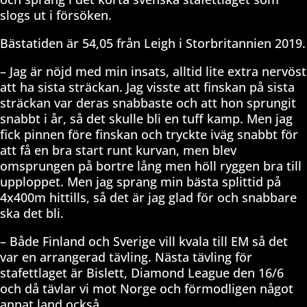
slogs ut i försöken.
Bästatiden är 54,05 från Leigh i Storbritannien 2019.
– Jag är nöjd med min insats, alltid lite extra nervöst
att ha sista sträckan. Jag visste att finskan på sista
sträckan var deras snabbaste och att hon sprungit
snabbt i år, så det skulle bli en tuff kamp. Men jag
fick pinnen före finskan och tryckte iväg snabbt för
att få en bra start runt kurvan, men blev
omsprungen på bortre lång men höll ryggen bra till
upploppet. Men jag sprang min bästa splittid på
4x400m hittills, så det är jag glad för och snabbare
ska det bli.
– Både Finland och Sverige vill kvala till EM så det
var en arrangerad tävling. Nästa tävling för
stafettlaget är Bislett, Diamond League den 16/6
och då tävlar vi mot Norge och förmodligen något
annat land också.