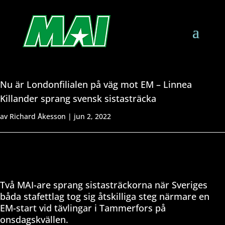
Nu är Londonfilialen på väg mot EM – Linnea
Killander sprang svensk sistasträcka
av
Richard Åkesson
|
jun 2, 2022
Två MAI-are sprang sistasträckorna när Sveriges
båda stafettlag tog sig åtskilliga steg närmare en
EM-start vid tävlingar i Tammerfors på
onsdagskvällen.