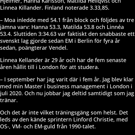
Hjelmer, Hanna Karlsson, Matilda Hellqvist och
Linnea Killander. Finland noterade 3.33,85.
– Moa inledde med 54.1 från block och följdes av tre
jämna varv: Hanna 53.3, Matilda 53.8 och Linnéa
53.4. Sluttiden 3:34.63 var faktiskt den snabbaste ett
svenskt lag gjorde sedan EM i Berlin för fyra år
sedan, poängterar Vendel.
Linnea Kellander är 29 år och har de fem senaste
åren hållit till i London för att studera.
– I september har jag varit där i fem år. Jag blev klar
med min Master i business management i London i
juli 2020. Och nu jobbar jag deltid samtidigt som jag
tränar.
Och det är inte vilket träningsgäng som helst. Det
leds av den kände sprintern Linford Christie, med
OS-, VM- och EM-guld från 1990-talet.