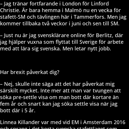
– Jag tränar fortfarande i London för Linford
Christie. Är bara hemma i Malmö nu en vecka för
stafett-SM och tävlingen här i Tammerfors. Men jag
kommer tillbaka två veckor i juni och sen till SM.
– Just nu är jag svensklärare online för Berlitz, där
jag hjälper vuxna som flyttat till Sverige för arbete
med att lära sig svenska. Men letar nytt jobb.
Har brexit påverkat dig?
– Nej, skulle inte säga att det har påverkat mig
särskilt mycket. Inte mer att man var tvungen att
söka pre-settle visa om man bott där kortare än
fem år och snart kan jag söka settle visa när jag
bott där i 5 år.
Linnea Killander var med vid EM i Amsterdam 2016
och sprang i det korta svenska stafettlaget som