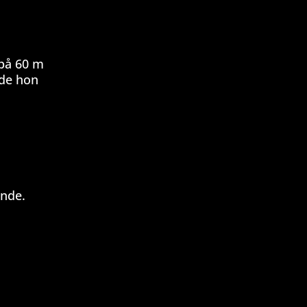
 på 60 m
ade hon
ande.