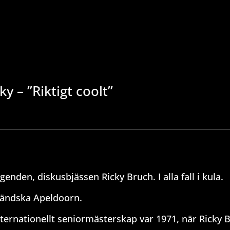
y – ”Riktigt coolt”
nden, diskusbjässen Ricky Bruch. I alla fall i kula.
rländska Apeldoorn.
nternationellt seniormästerskap var 1971, när Ricky 