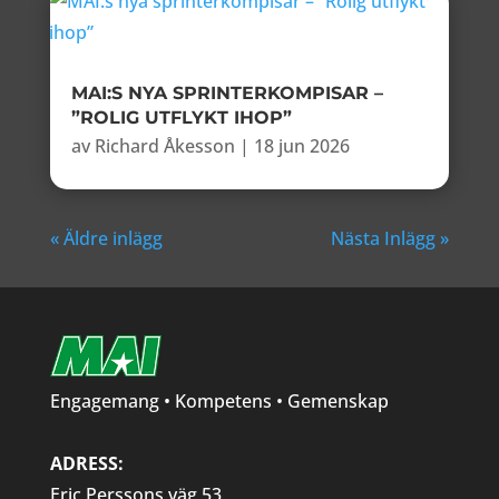
MAI:S NYA SPRINTERKOMPISAR –
”ROLIG UTFLYKT IHOP”
av
Richard Åkesson
|
18 jun 2026
« Äldre inlägg
Nästa Inlägg »
Engagemang • Kompetens • Gemenskap
ADRESS:
Eric Perssons väg 53