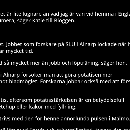
det är lite lugnare än vad jag är van vid hemma i Eng
umera, säger Katie till Bloggen.
et. Jobbet som forskare på SLU i Alnarp lockade när 
ar mycket tid.
ed så mycket mer än jobb och löpträning, säger hon.
U i Alnarp försöker man att göra potatisen mer
mot bladmöglet. Forskarna jobbar också med att för
is, eftersom potatisstärkelsen är en betydelsefull
tchup eller kakor med fyllning.
on trivs med den för henne annorlunda pulsen i Malmö