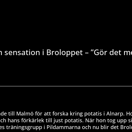
n sensation i Broloppet – ”Gör det m
ade till Malmö för att forska kring potatis i Alnarp. H
h hans förkärlek till just potatis. När hon tog upp s
hes träningsgrupp i Pildammarna och nu blir det Bro