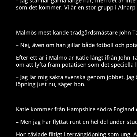
– Jag stannar gärna länge här, men det är inte 
som det kommer. Vi är en stor grupp i Alnarp 
Malmös mest kände trädgårdsmästare John Taylo
– Nej, även om han gillar både fotboll och pota
Efter ett år i Malmö är Katie långt ifrån John
om att lyfta fram potatisen som det speciella
– Jag lär mig sakta svenska genom jobbet. Jag 
löpning just nu, säger hon.
Katie kommer från Hampshire södra England o
– Men jag har flyttat runt en hel del under stu
Hon tävlade flitigt i terränglöpning som ung. 