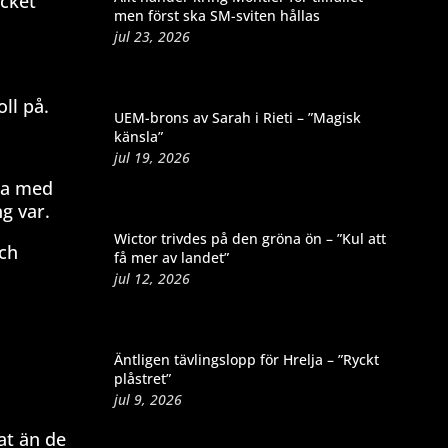
ycket
men först ska SM-sviten hållas
jul 23, 2026
ll på.
UEM-brons av Sarah i Rieti – ”Magisk
känsla”
jul 19, 2026
ara med
g var.
Wictor trivdes på den gröna ön – ”Kul att
och
få mer av landet”
jul 12, 2026
Äntligen tävlingslopp för Hrelja – ”Ryckt
plåstret”
jul 9, 2026
at än de