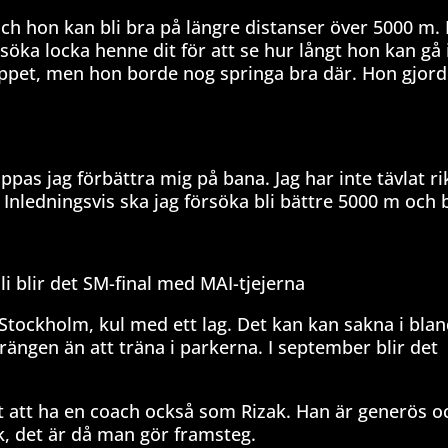
Och hon kan bli bra på längre distanser över 5000 m.
örsöka locka henne dit för att se hur långt hon kan g
oloppet, men hon borde nog springa bra där. Hon gjord
pas jag förbättra mig på bana. Jag har inte tävlat ri
å. Inledningsvis ska jag försöka bli bättre 5000 m och 
li blir det SM-final med MAI-tjejerna
Stockholm, kul med ett lag. Det kan kan sakna i blan
errängen än att träna i parkerna. I september blir det
t att ha en coach också som Rizak. Han är generös o
isk, det är då man gör framsteg.