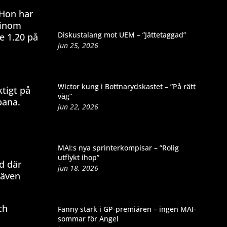
 Hon har
å inom
Diskustalang mot UEM – ”Jättetaggad”
e 1.20 på
jun 25, 2026
Wictor kung i Bottnarydskastet – ”På rätt
ktigt på
väg”
bana.
jun 22, 2026
MAI:s nya sprinterkompisar – ”Rolig
utflykt ihop”
d där
jun 18, 2026
även
ch
Fanny stark i GP-premiären – ingen MAI-
sommar för Angel