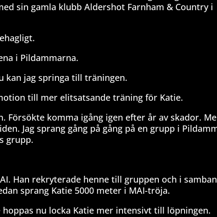
 med sin gamla klubb Aldershot Farnham & Country i
ehagligt.
dena i Pildammarna.
 kan jag springa till träningen.
ion till mer elitsatsande träning för Katie.
en. Försökte komma igång igen efter år av skador. Me
la tiden. Jag sprang gång på gång på en grupp i Pildam
ks grupp.
AI. Han rekryterade henne till gruppen och i samba
sedan sprang Katie 5000 meter i MAI-tröja.
hoppas nu locka Katie mer intensivt till löpningen.