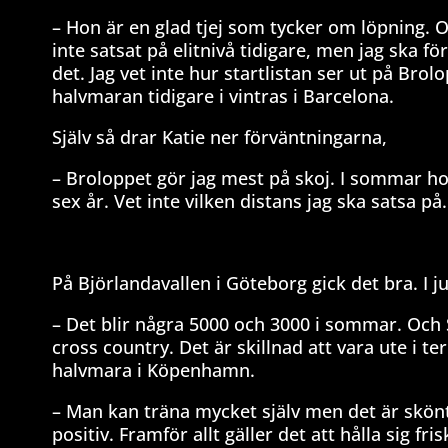
– Hon är en glad tjej som tycker om löpning. 
inte satsat på elitnivå tidigare, men jag ska f
det. Jag vet inte hur startlistan ser ut på Br
halvmaran tidigare i vintras i Barcelona.
Själv så drar Katie ner förväntningarna,
– Broloppet gör jag mest på skoj. I sommar hop
sex år. Vet inte vilken distans jag ska satsa p
På Björlandavallen i Göteborg gick det bra. I ju
– Det blir några 5000 och 3000 i sommar. Och 
cross country. Det är skillnad att vara ute i t
halvmara i Köpenhamn.
– Man kan träna mycket själv men det är skön
positiv. Framför allt gäller det att hålla sig fr