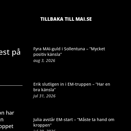
TILLBAKA TILL MAI.SE
Fyra MAI-guld i Sollentuna – ”Mycket
est på
positiv känsla”
aug 3, 2026
Erik slutligen in i EM-truppen – ”Har en
bra känsla”
jul 31, 2026
on har
in
Julia avstår EM-start – ”Måste ta hand om
kroppen”
loppet