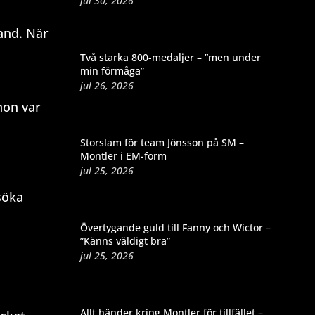
jul 30, 2026
land. När
Två starka 800-medaljer – ”men under
min förmåga”
jul 26, 2026
hon var
Storslam för team Jönsson på SM –
Montler i EM-form
jul 25, 2026
söka
Övertygande guld till Fanny och Wictor –
”Känns väldigt bra”
jul 25, 2026
.
Allt händer kring Montler för tillfället –