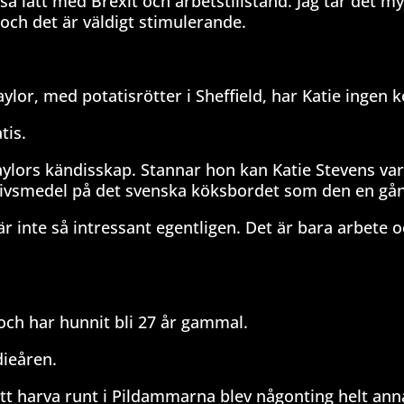
så lätt med Brexit och arbetstillstånd. Jag tar det m
och det är väldigt stimulerande.
r, med potatisrötter i Sheffield, har Katie ingen ko
tis.
 Taylors kändisskap. Stannar hon kan Katie Stevens v
 livsmedel på det svenska köksbordet som den en gån
är inte så intressant egentligen. Det är bara arbete 
ch har hunnit bli 27 år gammal.
dieåren.
Att harva runt i Pildammarna blev någonting helt ann