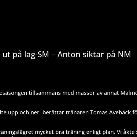
t ut på lag-SM – Anton siktar på NM
utesäsongen tillsammans med massor av annat Malmö
 lite upp och ner, berättar tränaren Tomas Avebäck f
räningslägret mycket bra träning enligt plan. Vi åkte