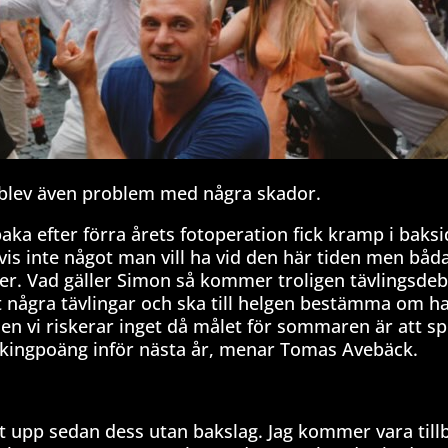
t blev även problem med några skador.
aka efter förra årets fotoperation fick kramp i baks
vis inte något man vill ha vid den här tiden men båd
er. Vad gäller Simon så kommer troligen tävlingsdeb
rt några tävlingar och ska till helgen bestämma om h
n vi riskerar inget då målet för sommaren är att sp
ankingpoäng inför nästa år, menar Tomas Avebäck.
pat upp sedan dess utan bakslag. Jag kommer vara till