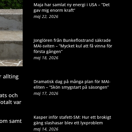
Maja har samlat ny energi i USA – ”Det
gav mig enorm kraft”
maj 22, 2026
Jonglören från Bunkeflostrand säkrade
MAI-sviten – ”Mycket kul att få vinna för
första gången”
maj 18, 2026
 allting
Dramatisk dag på många plan för MAI-
eliten – ”Skön smygstart på säsongen”
maj 17, 2026
lats och
otalt var
Kasper inför stafett-SM: Hur ett brokigt
i Rom samt
gäng slashasar blev ett lyxproblem
maj 14, 2026