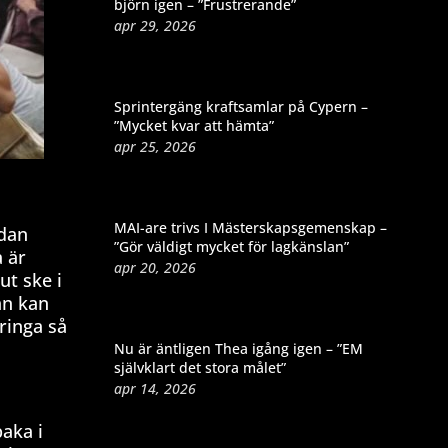
björn igen – ”Frustrerande”
apr 29, 2026
Sprintergäng kraftsamlar på Cypern –
”Mycket kvar att hämta”
apr 25, 2026
MAI-are trivs I Mästerskapsgemenskap –
idan
”Gör väldigt mycket för lagkänslan”
a är
apr 20, 2026
ut ske i
an kan
ringa så
Nu är äntligen Thea igång igen – ”EM
självklart det stora målet”
apr 14, 2026
baka i