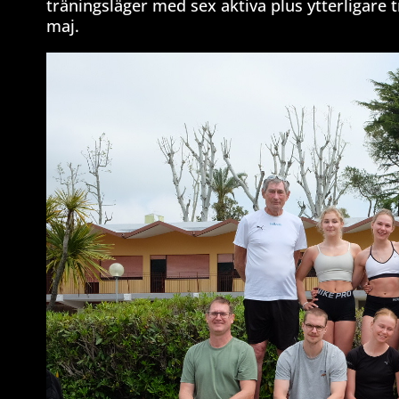
träningsläger med sex aktiva plus ytterligare t
maj.