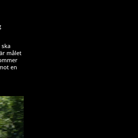
g
C ska
 är målet
 kommer
emot en