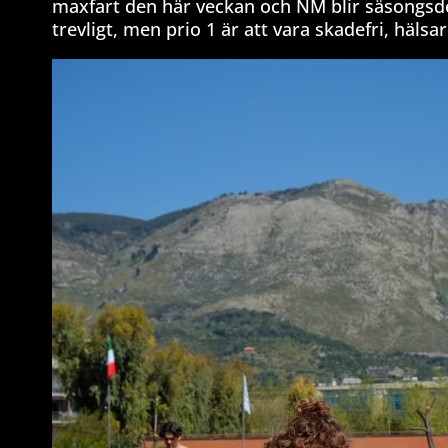
maxfart den här veckan och NM blir säsongsd
trevligt, men prio 1 är att vara skadefri, hälsa