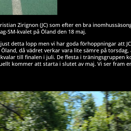
hristian Zirignon (JC) som efter en bra inomhussäson
lag-SM-kvalet på Öland den 18 maj.
r just detta lopp men vi har goda förhoppningar att J
Öland, då vädret verkar vara lite sämre på torsdag,
valar till finalen i juli. De flesta i träningsgruppen
ellt kommer att starta i slutet av maj. Vi ser fram 