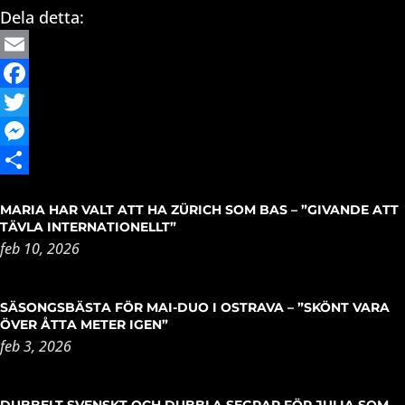
Dela detta:
Email
Facebook
Twitter
Messenger
Dela
MARIA HAR VALT ATT HA ZÜRICH SOM BAS – ”GIVANDE ATT
TÄVLA INTERNATIONELLT”
feb 10, 2026
SÄSONGSBÄSTA FÖR MAI-DUO I OSTRAVA – ”SKÖNT VARA
ÖVER ÅTTA METER IGEN”
feb 3, 2026
DUBBELT SVENSKT OCH DUBBLA SEGRAR FÖR JULIA SOM