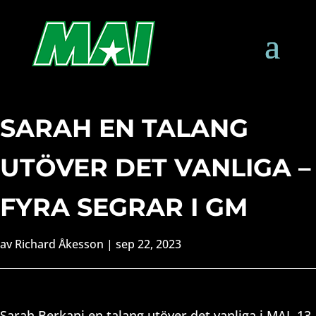
SARAH EN TALANG
UTÖVER DET VANLIGA –
FYRA SEGRAR I GM
av
Richard Åkesson
|
sep 22, 2023
Sarah Berkani en talang utöver det vanliga i MAI. 13-