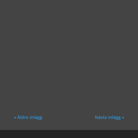
Richard Åkesson
Richard Åkesson
« Äldre inlägg
Nästa Inlägg »