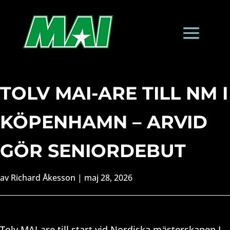
TOLV MAI-ARE TILL NM I
KÖPENHAMN – ARVID
GÖR SENIORDEBUT
av
Richard Åkesson
|
maj 28, 2026
Tolv MAI-are till start vid Nordiska mästerskapen I