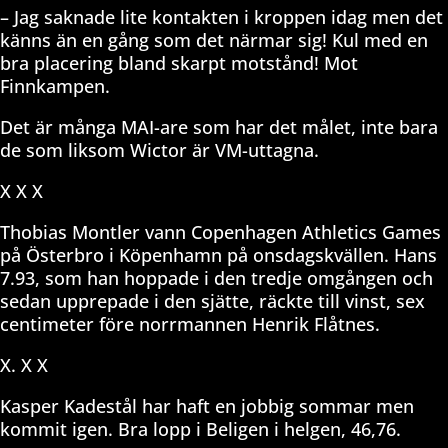
– Jag saknade lite kontakten i kroppen idag men det
känns än en gång som det närmar sig! Kul med en
bra placering bland skarpt motstånd! Mot
Finnkampen.
Det är många MAI-are som har det målet, inte bara
de som liksom Wictor är VM-uttagna.
X X X
Thobias Montler vann Copenhagen Athletics Games
på Österbro i Köpenhamn på onsdagskvällen. Hans
7.93, som han hoppade i den tredje omgången och
sedan upprepade i den sjätte, räckte till vinst, sex
centimeter före norrmannen Henrik Flåtnes.
X. X X
Kasper Kadestål har haft en jobbig sommar men
kommit igen. Bra lopp i Beligen i helgen, 46,76.