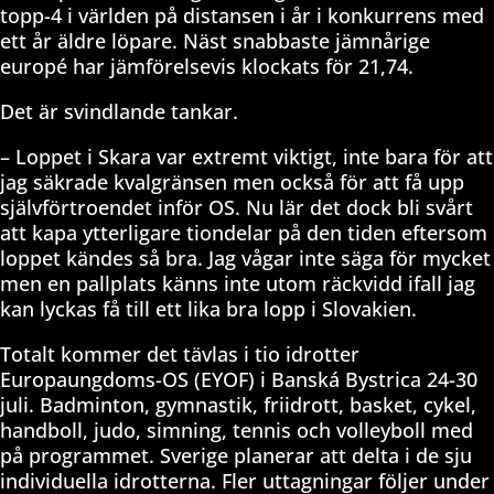
topp-4 i världen på distansen i år i konkurrens med
ett år äldre löpare. Näst snabbaste jämnårige
europé har jämförelsevis klockats för 21,74.
Det är svindlande tankar.
– Loppet i Skara var extremt viktigt, inte bara för att
jag säkrade kvalgränsen men också för att få upp
självförtroendet inför OS. Nu lär det dock bli svårt
att kapa ytterligare tiondelar på den tiden eftersom
loppet kändes så bra. Jag vågar inte säga för mycket
men en pallplats känns inte utom räckvidd ifall jag
kan lyckas få till ett lika bra lopp i Slovakien.
Totalt kommer det tävlas i tio idrotter
Europaungdoms-OS (EYOF) i Banská Bystrica 24-30
juli. Badminton, gymnastik, friidrott, basket, cykel,
handboll, judo, simning, tennis och volleyboll med
på programmet. Sverige planerar att delta i de sju
individuella idrotterna. Fler uttagningar följer under