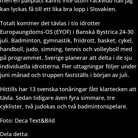
men en pallplats känns inte utom räckvidd ifall jag
kan lyckas få till ett lika bra lopp i Slovakien.
Totalt kommer det tävlas i tio idrotter
Europaungdoms-OS (EYOF) i Banská Bystrica 24-30
juli. Badminton, gymnastik, friidrott, basket, cykel,
handboll, judo, simning, tennis och volleyboll med
på programmet. Sverige planerar att delta i de sju
individuella idrotterna. Fler uttagningar följer under
juni månad och truppen fastställs i början av juli.
Hittills har 13 svenska tonåringar fått klartecken att
tävla. Sedan tidigare även fyra simmare, tre
cyklister, två judokas och två badmintonspelare.
Foto: Deca Text&Bild
Dela detta: