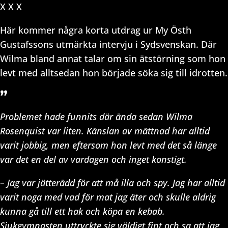
X X X
Här kommer några korta utdrag ur My Östh
Gustafssons utmärkta intervju i Sydsvenskan. Där
Wilma bland annat talar om sin ätstörning som hon
levt med alltsedan hon började söka sig till idrotten.
”
Problemet hade funnits där ända sedan Wilma
Rosenquist var liten. Känslan av mättnad har alltid
varit jobbig, men eftersom hon levt med det så länge
var det en del av vardagen och inget konstigt.
– Jag var jätterädd för att må illa och spy. Jag har alltid
varit noga med vad för mat jag äter och skulle aldrig
kunna gå till ett hak och köpa en kebab.
Sjukgymnasten uttryckte sig väldigt fint och sa att jag