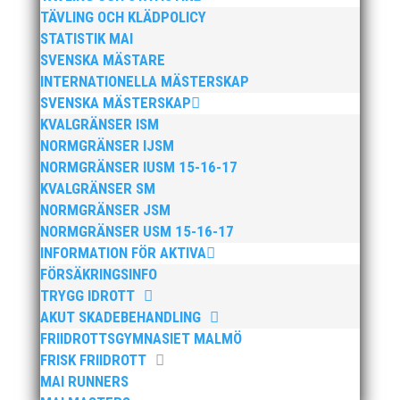
TÄVLING OCH KLÄDPOLICY
STATISTIK MAI
SVENSKA MÄSTARE
INTERNATIONELLA MÄSTERSKAP
Nu kan du se när första och sista träningstillfälle för
SVENSKA MÄSTERSKAP
Hösten 2024. Klicka här!
KVALGRÄNSER ISM
NORMGRÄNSER IJSM
NORMGRÄNSER IUSM 15-16-17
KVALGRÄNSER SM
NORMGRÄNSER JSM
NORMGRÄNSER USM 15-16-17
Malmöloppet gick av stapeln i lördags i ett riktigt
INFORMATION FÖR AKTIVA
ruskväder. Fast det bromsade inte vår löpargrupp
FÖRSÄKRINGSINFO
som verkligen visade framfötterna.
TRYGG IDROTT
AKUT SKADEBEHANDLING
FRIIDROTTSGYMNASIET MALMÖ
FRISK FRIIDROTT
MAI RUNNERS