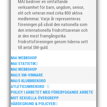
MAI bedriver en omfattande
verksamhet för barn, ungdom, senior,
elit och veteran med cirka 800 aktiva
medlemmar. Varje år representeras
föreningen på såväl den nationella som
I helgen anordnades Malmö Indoor Challenge i
den internationella friidrottsarenan och
Atleticum, en av MAI:s egna inomhusarrangemang
är den mest framgångsrika
och med ungdom, senior och veterantävling i
friidrottsföreningen genom tiderna sett
friidrott. De allra yngsta var med på ”Prova-På-
till antal SM-guld.
Tävling". Det blev en härlig tävlingshelg med många
fina resultat med över 1650...
MAI WEBBSHOP
MAI STATISTIK
MAI WEBBSHOP
MAI:S SM-VINNARE
MAI:S KLUBBREKORD
ATLETICUMREKORD
Efter en noggrann och lång rekryteringsprocess är vi
POLICY I ARBETET MED FÖREBYGGANDE ARBETE
glada att kunna välkomna vår nya klubbdirektör,
MOT SEXUELLA ÖVERGREPP
Peter Karlsson, till vårt team. Med hans tidigare
VÄRDEGRUND & POLICYER
erfarenhet och expertis från sina fyra år som