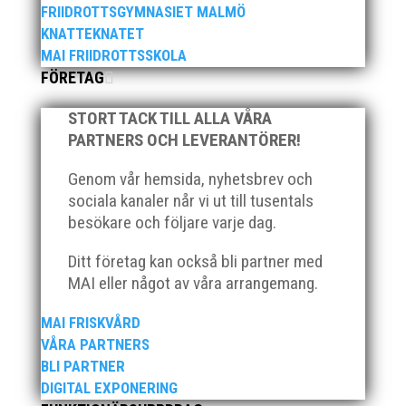
FRIIDROTTSGYMNASIET MALMÖ
KNATTEKNATET
MAI FRIIDROTTSSKOLA
I sommar anordnas vår uppskattade friidrottsskola
FÖRETAG
för barn födda 2012-2018. Varje vecka är fylld av
friidrott, lek och gemenskap. Självklart ingår t-shirt,
STORT TACK TILL ALLA VÅRA
diplom, fika, lunch och mellanmål i avgiften. v.25 (17-
PARTNERS OCH LEVERANTÖRER!
20 juni) v.26 (24-28 juni) v.27 (1-5 juli) Efter att ha...
Genom vår hemsida, nyhetsbrev och
sociala kanaler når vi ut till tusentals
besökare och följare varje dag.
Ditt företag kan också bli partner med
MAI eller något av våra arrangemang.
Över hundra personer infann sig till årsmötet som
ägde rum på onsdagskvällen på Erics Bar &
MAI FRISKVÅRD
Restaurang på Stadionområdet.
VÅRA PARTNERS
BLI PARTNER
DIGITAL EXPONERING