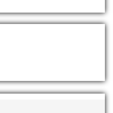
ling för 13-14 åringar. Ett kval som genomfördes
n lång väntan och ett härligt gäng med massa energi