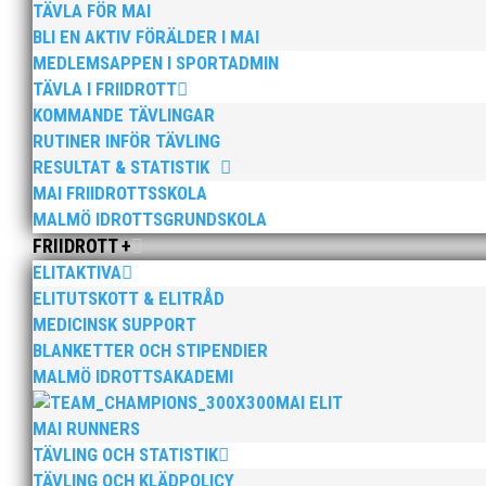
TÄVLA FÖR MAI
BLI EN AKTIV FÖRÄLDER I MAI
MEDLEMSAPPEN I SPORTADMIN
TÄVLA I FRIIDROTT
KOMMANDE TÄVLINGAR
RUTINER INFÖR TÄVLING
RESULTAT & STATISTIK
MAI FRIIDROTTSSKOLA
MALMÖ IDROTTSGRUNDSKOLA
FRIIDROTT +
Söndagen den 13 november arrangerar vi återigen vå
ELITAKTIVA
och 10 KM Anmälan och info, klicka här!
ELITUTSKOTT & ELITRÅD
MEDICINSK SUPPORT
BLANKETTER OCH STIPENDIER
MALMÖ IDROTTSAKADEMI
MAI ELIT
MAI RUNNERS
TÄVLING OCH STATISTIK
I mitten på förra veckan fylldes Atleticum med hundr
TÄVLING OCH KLÄDPOLICY