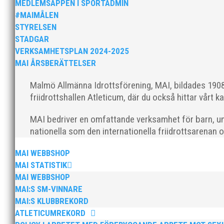
MEDLEMSAPPEN I SPORTADMIN
#MAIMÅLEN
STYRELSEN
STADGAR
VERKSAMHETSPLAN 2024-2025
MAI ÅRSBERÄTTELSER
På lunchen i fredags höll MAI löparen Johan Larsson e
friskvårdssamarbete ihop. Förutom detta inslag i fredag
Malmö Allmänna Idrottsförening, MAI, bildades 1908 
friidrottshallen Atleticum, där du också hittar vårt ka
MAI bedriver en omfattande verksamhet för barn, un
nationella som den internationella friidrottsarenan 
MAI WEBBSHOP
MAI STATISTIK
Som medlem hos MAI får du nu två platser för priset a
MAI WEBBSHOP
MAI:S SM-VINNARE
MAI:S KLUBBREKORD
ATLETICUMREKORD