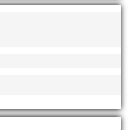
dominerade Kalkbrottsloppets damklass. Alice