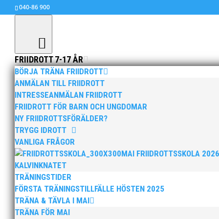
040-86 900
FRIIDROTT 7-17 ÅR
BÖRJA TRÄNA FRIIDROTT
ANMÄLAN TILL FRIIDROTT
INTRESSEANMÄLAN FRIIDROTT
MAI:s Parasportsprojekt i
FRIIDROTT FÖR BARN OCH UNGDOMAR
apr 29, 2020
|
15+ / Senior / Elit
,
Allmänt
,
Arr
NY FRIIDROTTSFÖRÄLDER?
TRYGG IDROTT
Missade du att lyssna på MAI:s parasportare 
VANLIGA FRÅGOR
MAI FRIIDROTTSSKOLA 202
Vårt glada gäng och tränare Hanna Katsler Möl
KALVINKNATET
TRÄNINGSTIDER
Här kan ni höra inslaget i sin helhet:
https://p
FÖRSTA TRÄNINGSTILLFÄLLE HÖSTEN 2025
TRÄNA & TÄVLA I MAI
TRÄNA FÖR MAI