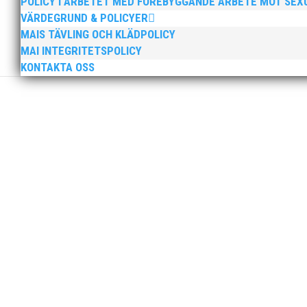
POLICY I ARBETET MED FÖREBYGGANDE ARBETE MOT SE
VÄRDEGRUND & POLICYER
MAIS TÄVLING OCH KLÄDPOLICY
Här får du möjlighet att skaffat dig viktig kunskap oc
MAI INTEGRITETSPOLICY
kunskap om bland annat internationellt arbete och vad
KONTAKTA OSS
10 KM envarvsbana genom Malmö City! Samt en kortar
Låt dagsformen avgöra om du springer den korta elle
>> ANMÄL DIG IDAG! <<