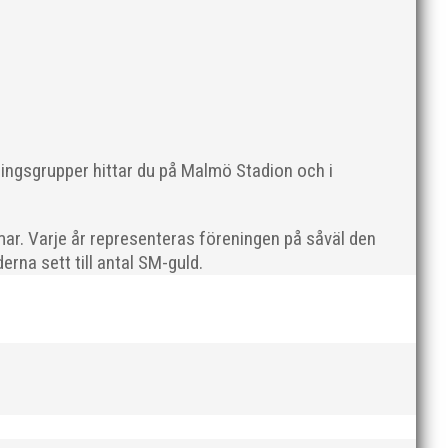
FOJAB har under flera års tid haft ett
ningsgrupper hittar du på Malmö Stadion och i
ar. Varje år representeras föreningen på såväl den
rna sett till antal SM-guld.
ntastiska möjlighet! >> Anmäl er i gruppen här!