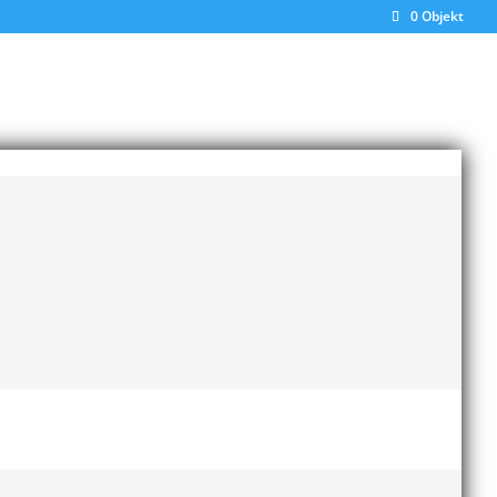
0 Objekt
I MASTERS
,
Tränare
pspass 29 april i Atleticum.