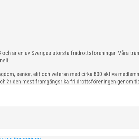
n inspirationsföreläsning för vår friskvårdspartner FOJAB. MAI och 
s så har FOJAB tillgång till privat löpcoachning, fria...
och är en av Sveriges största friidrottsföreningar. Våra trä
nsli.
gdom, senior, elit och veteran med cirka 800 aktiva medlemm
och är den mest framgångsrika friidrottsföreningen genom tide
v en på löpcoachning under våren. Missa för all del inte denna fa