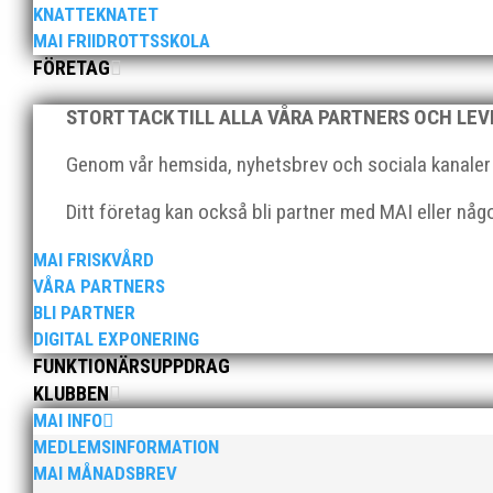
KNATTEKNATET
MAI FRIIDROTTSSKOLA
FÖRETAG
STORT TACK TILL ALLA VÅRA PARTNERS OCH LE
Genom vår hemsida, nyhetsbrev och sociala kanaler nå
Ditt företag kan också bli partner med MAI eller nå
Nationaldagen firade detta glada och positiva gäng i 
tillsammans med IFK Ystad och IFK Helsingborg. Ta
MAI FRISKVÅRD
VÅRA PARTNERS
BLI PARTNER
DIGITAL EXPONERING
FUNKTIONÄRSUPPDRAG
KLUBBEN
MAI INFO
Äntligen kunde våra äldre ungdomar åka på träningslä
MEDLEMSINFORMATION
har snart varit iväg en vecka. Bra och fokuserade trä
MAI MÅNADSBREV