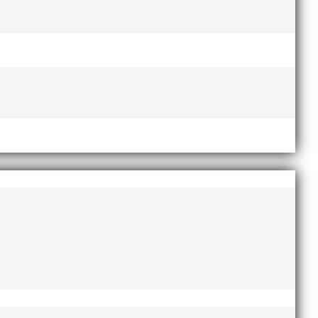
trand strax söder om Öresundsbron. Distanserna 5 KM
lor på MAIs årliga Malmö Skolmästerskap. Skolorna på