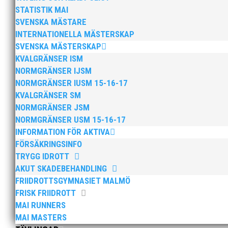
plats tävlade mot varandra i friidrottsgrenarna: 60m
STATISTIK MAI
SVENSKA MÄSTARE
INTERNATIONELLA MÄSTERSKAP
SVENSKA MÄSTERSKAP
KVALGRÄNSER ISM
NORMGRÄNSER IJSM
NORMGRÄNSER IUSM 15-16-17
Sveriges sprinterdrottning Julia Henriksson har valt a
KVALGRÄNSER SM
möjlighet till i Helsingborg. Jag får bättre förutsättnin
NORMGRÄNSER JSM
NORMGRÄNSER USM 15-16-17
INFORMATION FÖR AKTIVA
FÖRSÄKRINGSINFO
TRYGG IDROTT
AKUT SKADEBEHANDLING
FRIIDROTTSGYMNASIET MALMÖ
MAI hälsar välkommen till Pepparkaksspelen i Atlet
FRISK FRIIDROTT
MAI RUNNERS
För mer info och anmälan, klicka här!
MAI MASTERS