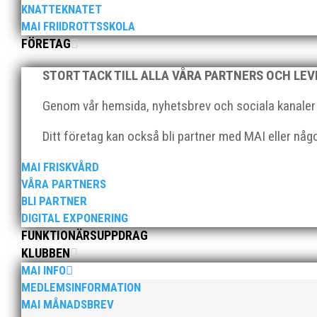
KNATTEKNATET
MAI FRIIDROTTSSKOLA
FÖRETAG
STORT TACK TILL ALLA VÅRA PARTNERS OCH LE
Den 16-17 mars är det dags igen för ett MAI arrange
Genom vår hemsida, nyhetsbrev och sociala kanaler nå
som ingår i Götalandsregionen och deltar med lag i 
Ditt företag kan också bli partner med MAI eller nå
MAI FRISKVÅRD
VÅRA PARTNERS
BLI PARTNER
DIGITAL EXPONERING
I helgen anordnades Malmö Indoor Challenge i Atleti
FUNKTIONÄRSUPPDRAG
med på ”Prova-På-Tävling". Det blev en härlig tävlin
KLUBBEN
MAI INFO
MEDLEMSINFORMATION
MAI MÅNADSBREV