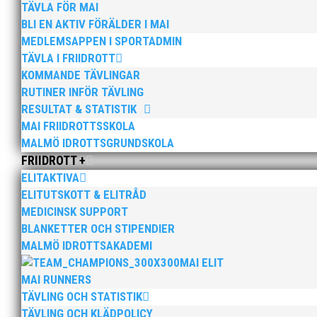
TÄVLA FÖR MAI
BLI EN AKTIV FÖRÄLDER I MAI
MEDLEMSAPPEN I SPORTADMIN
TÄVLA I FRIIDROTT
KOMMANDE TÄVLINGAR
RUTINER INFÖR TÄVLING
RESULTAT & STATISTIK
Nu kan du se när första och sista träningstillfälle för
MAI FRIIDROTTSSKOLA
MALMÖ IDROTTSGRUNDSKOLA
FRIIDROTT +
ELITAKTIVA
ELITUTSKOTT & ELITRÅD
MEDICINSK SUPPORT
BLANKETTER OCH STIPENDIER
Malmöloppet gick av stapeln i lördags i ett riktigt r
MALMÖ IDROTTSAKADEMI
MAI ELIT
MAI RUNNERS
TÄVLING OCH STATISTIK
TÄVLING OCH KLÄDPOLICY