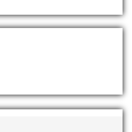
Götalandsmästerskapen för 13-14 åringar. De distrikt
ch veterantävling i friidrott. De allra yngsta var