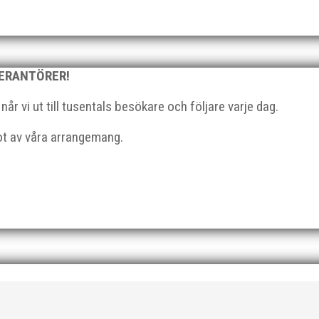
VERANTÖRER!
mang. Då anordnar MAI på uppdrag av Svenska Friidrottsförbundet 
r vi ut till tusentals besökare och följare varje dag.
Götalandsmästerskapen är Västsvenska, Göteborg,...
got av våra arrangemang.
cum, en av MAI:s egna inomhusarrangemang och med ungdom, senior o
gshelg med många fina resultat med över 1650...