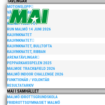
TÄVLINGAR
I sommar anordnas vår uppskattade friidrottsskola för 
MOTIONSLOPP
och mellanmål i avgiften. v.25 (17-20 juni) v.26 (24-28 ju
VÅRRUSET MALMÖ
RUN MALMÖ 10K & 21K
MIDNATTSLOPPET
RUN MALMÖ 14 JUNI 2026
KALVINKNATET
KALVINKNATET
KALVINKNATET, BULLTOFTA
Över hundra personer infann sig till årsmötet som ä
KALVINKNATET, RIBBAN
ARENATÄVLINGAR
PEPPARKAKSSPELEN 2025
MALMOE TRACK&FIELD 2026
MALMÖ INDOOR CHALLENGE 2026
FUNKTIONÄR / VOLONTÄR
RESULTATARKIV
Klubb Skåne bjuder in till årets första grengruppsträ
MAI I SAMHÄLLET
tränare samt aktiva födda 2007–2010. Har ni en aktiv s
MALMÖ IDROTTSGRUNDSKOLA
FRIIDROTTSGYMNASIET MALMÖ