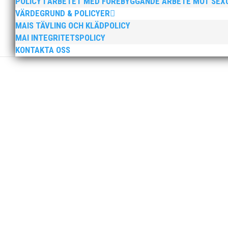
POLICY I ARBETET MED FÖREBYGGANDE ARBETE MOT SE
VÄRDEGRUND & POLICYER
Ny friidrottsförälder? Se hit! Svenska Friidrottsförbun
MAIS TÄVLING OCH KLÄDPOLICY
och ny in i föreningslivet, eller vill du bara bättra p
MAI INTEGRITETSPOLICY
KONTAKTA OSS
Friidrottsåret inleddes med att MAI:s barn- och ungd
antal aktiva 2007 och äldre. Quality Games är en av
Nu söker vi dig som vill vara med i utvecklingen av Sv
passar dig som trivs med att träffa nya människor, sam