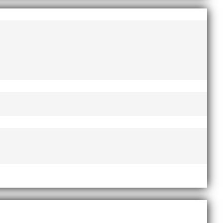
enskap. Självklart ingår t-shirt, diplom, fika, lunch
mrådet.
us på häck och sprint. Träffen riktar sig till ALLA