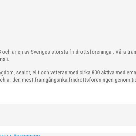
glada att kunna välkomna vår nya klubbdirektör, Peter Karlsson, ti
i Göteborg är vi övertygade om att han kommer...
och är en av Sveriges största friidrottsföreningar. Våra trä
nsli.
gdom, senior, elit och veteran med cirka 800 aktiva medlemm
och är den mest framgångsrika friidrottsföreningen genom tide
 - P17/F17) i Örebro. MAI hade många fina framgångar. En trupp om
många finalplatser och fina...