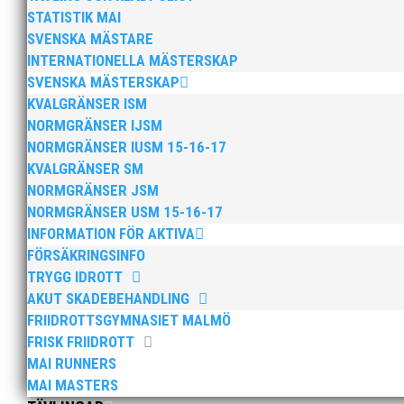
STATISTIK MAI
SVENSKA MÄSTARE
MAI:s-styrelse arbetar med verksamhetsplanen genom a
INTERNATIONELLA MÄSTERSKAP
nuvarande situation för att identifiera möjligheter o
SVENSKA MÄSTERSKAP
KVALGRÄNSER ISM
NORMGRÄNSER IJSM
NORMGRÄNSER IUSM 15-16-17
KVALGRÄNSER SM
NORMGRÄNSER JSM
NORMGRÄNSER USM 15-16-17
Hjälp MAI att utvecklas genom att svara på 12 enkla frå
INFORMATION FÖR AKTIVA
Enkäten genomförs för att styrelsen och kansliet ska
FÖRSÄKRINGSINFO
TRYGG IDROTT
AKUT SKADEBEHANDLING
FRIIDROTTSGYMNASIET MALMÖ
FRISK FRIIDROTT
MAI RUNNERS
MAI MASTERS