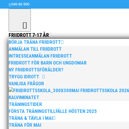
040-86 900
FRIIDROTT 7-17 ÅR
BÖRJA TRÄNA FRIIDROTT
ANMÄLAN TILL FRIIDROTT
INTRESSEANMÄLAN FRIIDROTT
Majtävling 29 maj 2021 
FRIIDROTT FÖR BARN OCH UNGDOMAR
maj 31, 2021
|
Allmänt
NY FRIIDROTTSFÖRÄLDER?
TRYGG IDROTT
Många fina pers på helgens tävling!
VANLIGA FRÅGOR
MAI FRIIDROTTSSKOLA 202
KALVINKNATET
TRÄNINGSTIDER
FÖRSTA TRÄNINGSTILLFÄLLE HÖSTEN 2025
TRÄNA & TÄVLA I MAI
TRÄNA FÖR MAI