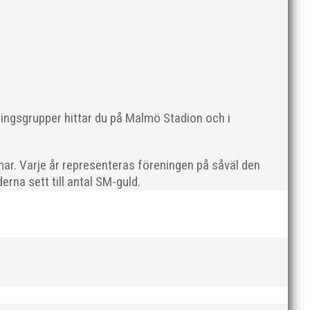
ll vårt team. Med hans tidigare erfarenhet och
ningsgrupper hittar du på Malmö Stadion och i
ar. Varje år representeras föreningen på såväl den
rna sett till antal SM-guld.
 14 ungdomar åkte upp till Örebro och tog med sig 1