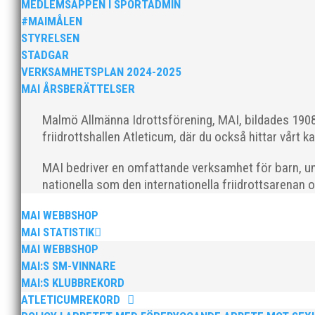
MEDLEMSAPPEN I SPORTADMIN
#MAIMÅLEN
STYRELSEN
STADGAR
Efter en noggrann och lång rekryteringsprocess är vi 
VERKSAMHETSPLAN 2024-2025
expertis från sina fyra år som klubbchef på IF Kville 
MAI ÅRSBERÄTTELSER
Malmö Allmänna Idrottsförening, MAI, bildades 1908 
friidrottshallen Atleticum, där du också hittar vårt ka
MAI bedriver en omfattande verksamhet för barn, un
nationella som den internationella friidrottsarenan 
Den 24-25 februari var det SM för juniorer (K22/M22
guld, 1 silver och 3 brons hem till Malmö. Utöver det 
MAI WEBBSHOP
MAI STATISTIK
MAI WEBBSHOP
MAI:S SM-VINNARE
MAI:S KLUBBREKORD
ATLETICUMREKORD