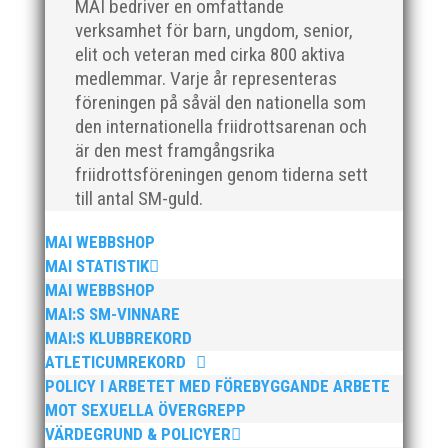
MAI bedriver en omfattande
verksamhet för barn, ungdom, senior,
elit och veteran med cirka 800 aktiva
I helgen anordnades Malmö Indoor Challenge i
medlemmar. Varje år representeras
Atleticum, en av MAI:s egna
föreningen på såväl den nationella som
inomhusarrangemang och med ungdom,
den internationella friidrottsarenan och
senior och veterantävling i friidrott. De allra
är den mest framgångsrika
yngsta var med på ”Prova-På-Tävling". Det blev
en härlig tävlingshelg med många fina resultat
friidrottsföreningen genom tiderna sett
med över 1650...
till antal SM-guld.
MAI WEBBSHOP
MAI STATISTIK
MAI WEBBSHOP
MAI:S SM-VINNARE
MAI:S KLUBBREKORD
Efter en noggrann och lång
ATLETICUMREKORD
rekryteringsprocess är vi glada att kunna
POLICY I ARBETET MED FÖREBYGGANDE ARBETE
välkomna vår nya klubbdirektör, Peter
MOT SEXUELLA ÖVERGREPP
Karlsson, till vårt team. Med hans tidigare
VÄRDEGRUND & POLICYER
erfarenhet och expertis från sina fyra år som