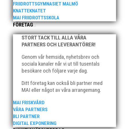
28 juni) v.27 (1-5 juli) Efter att ha...
FRIIDROTTSGYMNASIET MALMÖ
KNATTEKNATET
MAI FRIIDROTTSSKOLA
FÖRETAG
STORT TACK TILL ALLA VÅRA
PARTNERS OCH LEVERANTÖRER!
Över hundra personer infann sig till årsmötet
som ägde rum på onsdagskvällen på Erics Bar
Genom vår hemsida, nyhetsbrev och
& Restaurang på Stadionområdet.
sociala kanaler når vi ut till tusentals
besökare och följare varje dag.
Ditt företag kan också bli partner med
MAI eller något av våra arrangemang.
Klubb Skåne bjuder in till årets första
MAI FRISKVÅRD
grengruppsträff för häck och sprint Lördagen
VÅRA PARTNERS
den 23 mars blir det en dag med fokus på
BLI PARTNER
häck och sprint. Träffen riktar sig till ALLA
DIGITAL EXPONERING
tränare samt aktiva födda 2007–2010. Har ni