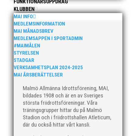
FUNKTIONÄRSUPPDRAG
en aktiv som är ett år yngre eller äldre så hör...
KLUBBEN
MAI INFO
MEDLEMSINFORMATION
MAI MÅNADSBREV
MEDLEMSAPPEN I SPORTADMIN
#MAIMÅLEN
STYRELSEN
Den 16-17 mars är det dags igen för ett MAI
STADGAR
arrangemang. Då anordnar MAI på uppdrag av
VERKSAMHETSPLAN 2024-2025
Svenska Friidrottsförbundet
MAI ÅRSBERÄTTELSER
Götalandsmästerskapen för 13-14 åringar. De
distrikt som ingår i Götalandsregionen och
Malmö Allmänna Idrottsförening, MAI,
deltar med lag i Götalandsmästerskapen är
bildades 1908 och är en av Sveriges
Västsvenska, Göteborg,...
största friidrottsföreningar. Våra
träningsgrupper hittar du på Malmö
Stadion och i friidrottshallen Atleticum,
där du också hittar vårt kansli.