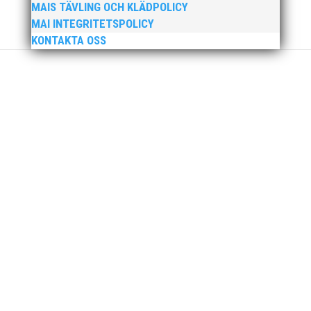
MAIS TÄVLING OCH KLÄDPOLICY
klubbchef på IF Kville i Göteborg är vi
MAI INTEGRITETSPOLICY
övertygade om att han kommer...
KONTAKTA OSS
Den 24-25 februari var det SM för juniorer
(K22/M22 - P17/F17) i Örebro. MAI hade många
fina framgångar. En trupp om 14 ungdomar
åkte upp till Örebro och tog med sig 1 guld, 1
silver och 3 brons hem till Malmö. Utöver det
många finalplatser och fina...