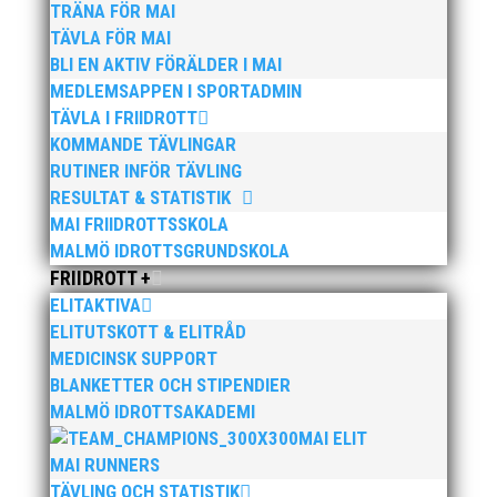
TRÄNA FÖR MAI
TÄVLA FÖR MAI
BLI EN AKTIV FÖRÄLDER I MAI
MEDLEMSAPPEN I SPORTADMIN
TÄVLA I FRIIDROTT
KOMMANDE TÄVLINGAR
RUTINER INFÖR TÄVLING
Publicerat tidigare
RESULTAT & STATISTIK
MAI FRIIDROTTSSKOLA
MALMÖ IDROTTSGRUNDSKOLA
FRIIDROTT +
ELITAKTIVA
ELITUTSKOTT & ELITRÅD
Nu kan du se när första och sista
MEDICINSK SUPPORT
träningstillfälle för Hösten 2024. Klicka här!
BLANKETTER OCH STIPENDIER
MALMÖ IDROTTSAKADEMI
MAI ELIT
MAI RUNNERS
TÄVLING OCH STATISTIK