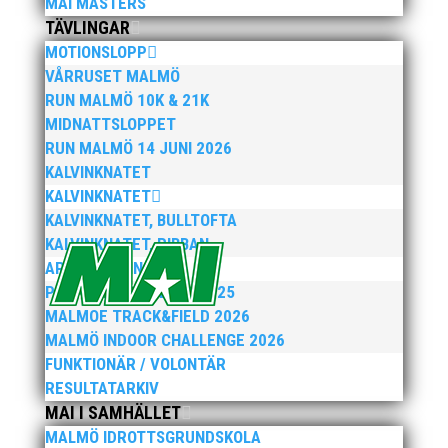
MAI MASTERS
TÄVLINGAR
MOTIONSLOPP
VÅRRUSET MALMÖ
Hjälp MAI att utvecklas genom att svara på 12
enkla frågor. Det tar inte många minuter och
RUN MALMÖ 10K & 21K
är väldigt värdefullt för vårt arbete att bli
MIDNATTSLOPPET
Sveriges bästa friidrottsförening. Enkäten
RUN MALMÖ 14 JUNI 2026
genomförs för att styrelsen och kansliet ska få
KALVINKNATET
reda på vad föreningens medlemmar tycker...
KALVINKNATET
KALVINKNATET, BULLTOFTA
KALVINKNATET, RIBBAN
ARENATÄVLINGAR
PEPPARKAKSSPELEN 2025
MALMOE TRACK&FIELD 2026
MALMÖ INDOOR CHALLENGE 2026
I sommar anordnas vår uppskattade
FUNKTIONÄR / VOLONTÄR
friidrottsskola för barn födda 2012-2018. Varje
vecka är fylld av friidrott, lek och gemenskap.
RESULTATARKIV
Självklart ingår t-shirt, diplom, fika, lunch och
MAI I SAMHÄLLET
mellanmål i avgiften. v.25 (17-20 juni) v.26 (24-
MALMÖ IDROTTSGRUNDSKOLA