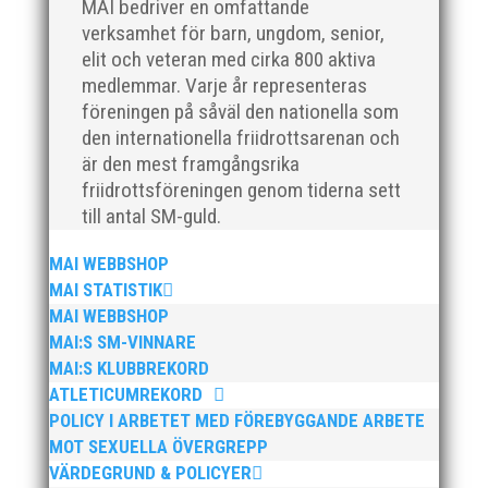
MAI bedriver en omfattande
buss...
verksamhet för barn, ungdom, senior,
elit och veteran med cirka 800 aktiva
medlemmar. Varje år representeras
föreningen på såväl den nationella som
den internationella friidrottsarenan och
är den mest framgångsrika
friidrottsföreningen genom tiderna sett
Nu har Svensk Friidrotts nya resultat- och
till antal SM-guld.
statistikdatabas Friidrottsstatistik öppnat! På
friidrottsstatistik.se ges heltäckande och snabb
MAI WEBBSHOP
tillgång till friidrottens siffervärld. Här ryms, förutom
MAI STATISTIK
statistiken och de senaste resultaten, också
MAI WEBBSHOP
personbiografier på mer...
MAI:S SM-VINNARE
MAI:S KLUBBREKORD
ATLETICUMREKORD
POLICY I ARBETET MED FÖREBYGGANDE ARBETE
MOT SEXUELLA ÖVERGREPP
VÄRDEGRUND & POLICYER