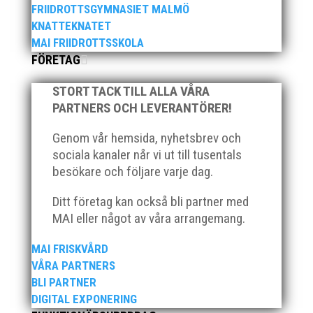
den 4:e september. Efter det kommer jag Alexander
FRIIDROTTSGYMNASIET MALMÖ
Thörnholm ta över tjänsten på 50%. Jag har varit aktiv
KNATTEKNATET
inom föreningslivet hela mitt liv och ser verkligen
MAI FRIIDROTTSSKOLA
fram emot att komma igång. Är det någon som
FÖRETAG
undrar något...
STORT TACK TILL ALLA VÅRA
PARTNERS OCH LEVERANTÖRER!
Genom vår hemsida, nyhetsbrev och
sociala kanaler når vi ut till tusentals
besökare och följare varje dag.
Efter Friidrotts-SM i Uppsala hade Hässelby SK
Ditt företag kan också bli partner med
kopplat ett tydligt grepp om totalledningen i SM-
MAI eller något av våra arrangemang.
pokalen där försprånget till tvåan Malmö AI var 85
poäng – 300 mot 215. Skulle de två senaste årens
MAI FRISKVÅRD
vinnare MAI kunna plocka in något av det när 2244
VÅRA PARTNERS
poäng i 102 grenar...
BLI PARTNER
DIGITAL EXPONERING