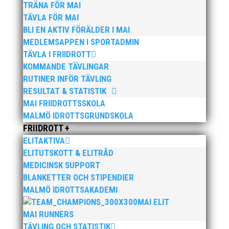
TRÄNA FÖR MAI
TÄVLA FÖR MAI
BLI EN AKTIV FÖRÄLDER I MAI
MEDLEMSAPPEN I SPORTADMIN
TÄVLA I FRIIDROTT
KOMMANDE TÄVLINGAR
RUTINER INFÖR TÄVLING
RESULTAT & STATISTIK
MAI FRIIDROTTSSKOLA
Publicerat tidigare
MALMÖ IDROTTSGRUNDSKOLA
FRIIDROTT +
ELITAKTIVA
ELITUTSKOTT & ELITRÅD
MEDICINSK SUPPORT
Igår söndag den 8 november 2020 satte vår Jonas
BLANKETTER OCH STIPENDIER
Glans nytt svenskt rekord på 10 km landsväg i tyska
MALMÖ IDROTTSAKADEMI
Dresden. Jonas som haft ett problematiskt år med
MAI ELIT
skador gjorde på två veckors varsel säsongsdebut och
MAI RUNNERS
vilket lopp det blev. Nya svenska rekordet lyder på
TÄVLING OCH STATISTIK