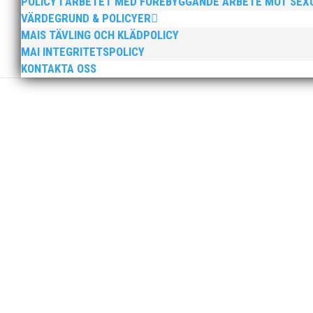
POLICY I ARBETET MED FÖREBYGGANDE ARBETE MOT SE
VÄRDEGRUND & POLICYER
MAIS TÄVLING OCH KLÄDPOLICY
Den 16-17 mars är det dags igen för ett MAI arrange
MAI INTEGRITETSPOLICY
som ingår i Götalandsregionen och deltar med lag i 
KONTAKTA OSS
I helgen anordnades Malmö Indoor Challenge i Atleti
med på ”Prova-På-Tävling". Det blev en härlig tävlin