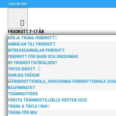
040-86 900
FRIIDROTT 7-17 ÅR
BÖRJA TRÄNA FRIIDROTT
ANMÄLAN TILL FRIIDROTT
INTRESSEANMÄLAN FRIIDROTT
Malmö Veteranindoor 5/
FRIIDROTT FÖR BARN OCH UNGDOMAR
feb 21, 2011
|
Ingen kategori
,
MAI MASTERS
NY FRIIDROTTSFÖRÄLDER?
TRYGG IDROTT
Vi hade fina framgångar den 5/2 och här följer
VANLIGA FRÅGOR
MAI FRIIDROTTSSKOLA 202
K40 400m IVDM
KALVINKNATET
1 Sue Andersson-68 1.06,50
TRÄNINGSTIDER
FÖRSTA TRÄNINGSTILLFÄLLE HÖSTEN 2025
M50 400m IVDM
1 Jörgen Lindholm-57 1.01,03
TRÄNA & TÄVLA I MAI
TRÄNA FÖR MAI
M40 3000m IVDM