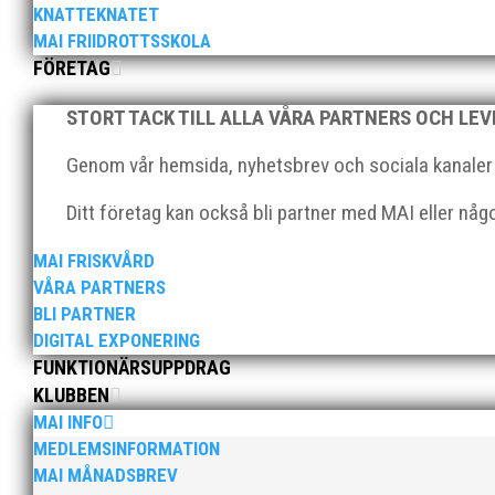
nuvarande situation för att identifiera möjligheter o
KNATTEKNATET
MAI FRIIDROTTSSKOLA
FÖRETAG
STORT TACK TILL ALLA VÅRA PARTNERS OCH LE
Genom vår hemsida, nyhetsbrev och sociala kanaler nå
Hjälp MAI att utvecklas genom att svara på 12 enkla frå
Ditt företag kan också bli partner med MAI eller nå
Enkäten genomförs för att styrelsen och kansliet ska
MAI FRISKVÅRD
VÅRA PARTNERS
BLI PARTNER
DIGITAL EXPONERING
FUNKTIONÄRSUPPDRAG
KLUBBEN
MAI INFO
I sommar anordnas vår uppskattade friidrottsskola för 
MEDLEMSINFORMATION
och mellanmål i avgiften. v.25 (17-20 juni) v.26 (24-28 ju
MAI MÅNADSBREV