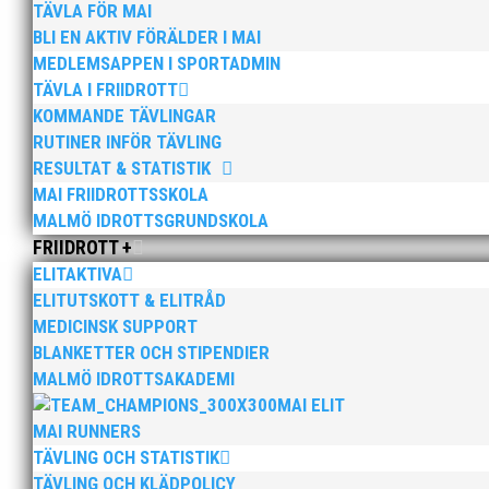
TÄVLA FÖR MAI
1 Max Persson-70 9.40,7m
BLI EN AKTIV FÖRÄLDER I MAI
MEDLEMSAPPEN I SPORTADMIN
M45 3000m IVDM
2 Anders Östman-62 11.07,9m
TÄVLA I FRIIDROTT
KOMMANDE TÄVLINGAR
M65 Stav IVDM
RUTINER INFÖR TÄVLING
1 Magnus Andersson-45 2,32
RESULTAT & STATISTIK
MAI FRIIDROTTSSKOLA
KV Höjd
1 Kristina Landor-70 1,25 K1) 1,38
MALMÖ IDROTTSGRUNDSKOLA
FRIIDROTT +
M60 Höjd
ELITAKTIVA
2 Stig Persson-48 1,30 M6) 1,69
ELITUTSKOTT & ELITRÅD
M65 Höjd
MEDICINSK SUPPORT
1 Lars-Erik Granberg-42 1,45 M2) 2,01
BLANKETTER OCH STIPENDIER
2 Magnus Andersson-45 1,30 M4) 1,80
MALMÖ IDROTTSAKADEMI
MAI ELIT
M70 Höjd
MAI RUNNERS
1 Bengt Adolfsson-40 1,30 M3) 1,93
TÄVLING OCH STATISTIK
KV Längd
TÄVLING OCH KLÄDPOLICY