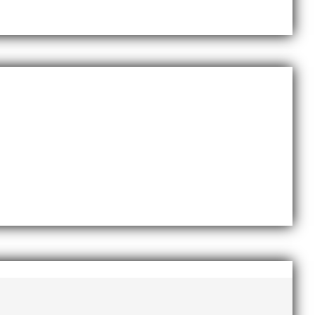
rbete att bli Sveriges bästa friidrottsförening.
enskap. Självklart ingår t-shirt, diplom, fika, lunch