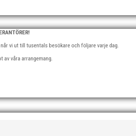
ch utmaningar. Baserat på denna analys utvecklas...
VERANTÖRER!
r vi ut till tusentals besökare och följare varje dag.
gor. Det tar inte många minuter och är väldigt värdefullt för vårt a
got av våra arrangemang.
 få reda på vad föreningens medlemmar tycker...
barn födda 2012-2018. Varje vecka är fylld av friidrott, lek och gem
ni) v.27 (1-5 juli) Efter att ha...