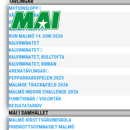
TÄVLINGAR
MOTIONSLOPP
VÅRRUSET MALMÖ
RUN MALMÖ 10K & 21K
Nu kan du se när första och sista träningstillfälle för
MIDNATTSLOPPET
RUN MALMÖ 14 JUNI 2026
KALVINKNATET
KALVINKNATET
KALVINKNATET, BULLTOFTA
KALVINKNATET, RIBBAN
ARENATÄVLINGAR
Malmöloppet gick av stapeln i lördags i ett riktigt r
PEPPARKAKSSPELEN 2025
MALMOE TRACK&FIELD 2026
MALMÖ INDOOR CHALLENGE 2026
FUNKTIONÄR / VOLONTÄR
RESULTATARKIV
MAI I SAMHÄLLET
MALMÖ IDROTTSGRUNDSKOLA
FRIIDROTTSGYMNASIET MALMÖ
MAI:s-styrelse arbetar med verksamhetsplanen genom a