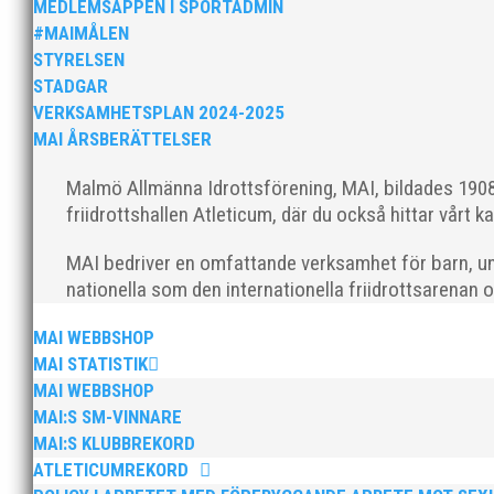
MEDLEMSAPPEN I SPORTADMIN
#MAIMÅLEN
STYRELSEN
STADGAR
VERKSAMHETSPLAN 2024-2025
MAI ÅRSBERÄTTELSER
Över hundra personer infann sig till årsmötet som ä
Malmö Allmänna Idrottsförening, MAI, bildades 1908 
friidrottshallen Atleticum, där du också hittar vårt ka
MAI bedriver en omfattande verksamhet för barn, un
nationella som den internationella friidrottsarenan 
MAI WEBBSHOP
Klubb Skåne bjuder in till årets första grengruppsträ
MAI STATISTIK
tränare samt aktiva födda 2007–2010. Har ni en aktiv s
MAI WEBBSHOP
MAI:S SM-VINNARE
MAI:S KLUBBREKORD
ATLETICUMREKORD