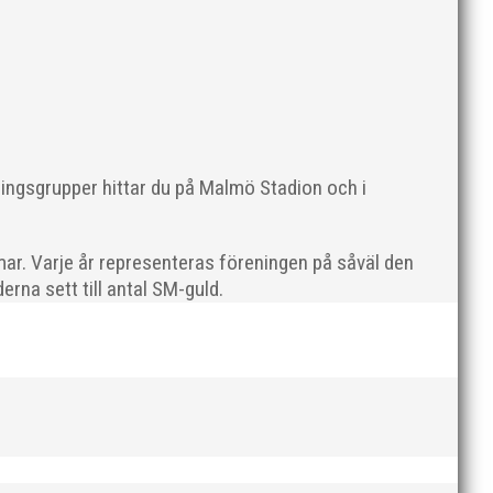
mrådet.
ningsgrupper hittar du på Malmö Stadion och i
ar. Varje år representeras föreningen på såväl den
rna sett till antal SM-guld.
us på häck och sprint. Träffen riktar sig till ALLA