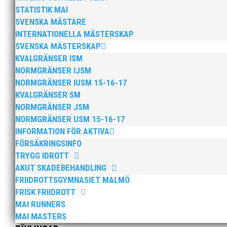
1 Sue Andersson-68 4,04 K1) 4,49
STATISTIK MAI
2 Kristina Landor-70 3,74 K2) 4,15
SVENSKA MÄSTARE
INTERNATIONELLA MÄSTERSKAP
M65 Längd
SVENSKA MÄSTERSKAP
1 Lars-Erik Granberg-42 4,17 M2) 6,33
KVALGRÄNSER ISM
M60 Kula
NORMGRÄNSER IJSM
2 Stig Persson-48 9,71 M3) 13,47
NORMGRÄNSER IUSM 15-16-17
KVALGRÄNSER SM
M70 Kula
NORMGRÄNSER JSM
1 Bengt Adolfsson-40 9,64 M4) 12,97
NORMGRÄNSER USM 15-16-17
INFORMATION FÖR AKTIVA
FÖRSÄKRINGSINFO
TRYGG IDROTT
AKUT SKADEBEHANDLING
FRIIDROTTSGYMNASIET MALMÖ
FRISK FRIIDROTT
MAI RUNNERS
MAI MASTERS