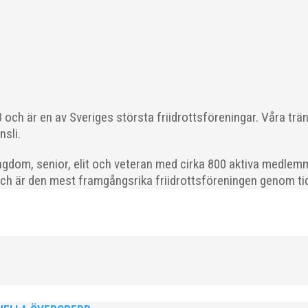
gde rum på onsdagskvällen på Erics Bar & Restaurang på Stadiono
och är en av Sveriges största friidrottsföreningar. Våra trä
nsli.
gdom, senior, elit och veteran med cirka 800 aktiva medlemm
och är den mest framgångsrika friidrottsföreningen genom tide
ff för häck och sprint Lördagen den 23 mars blir det en dag med fok
om är ett år yngre eller äldre så hör...