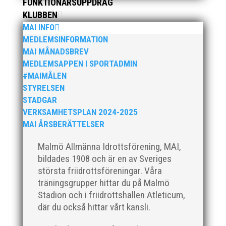
FUNKTIONÄRSUPPDRAG
arrangemang. Då anordnar MAI på uppdrag av
Svenska Friidrottsförbundet Götalandsmästerskapen
KLUBBEN
för 13-14 åringar. De distrikt som ingår i
MAI INFO
Götalandsregionen och deltar med lag i
MEDLEMSINFORMATION
Götalandsmästerskapen är Västsvenska, Göteborg,...
MAI MÅNADSBREV
MEDLEMSAPPEN I SPORTADMIN
#MAIMÅLEN
STYRELSEN
STADGAR
VERKSAMHETSPLAN 2024-2025
I helgen anordnades Malmö Indoor Challenge i
MAI ÅRSBERÄTTELSER
Atleticum, en av MAI:s egna inomhusarrangemang
och med ungdom, senior och veterantävling i
Malmö Allmänna Idrottsförening, MAI,
friidrott. De allra yngsta var med på ”Prova-På-
bildades 1908 och är en av Sveriges
Tävling". Det blev en härlig tävlingshelg med många
största friidrottsföreningar. Våra
fina resultat med över 1650...
träningsgrupper hittar du på Malmö
Stadion och i friidrottshallen Atleticum,
där du också hittar vårt kansli.