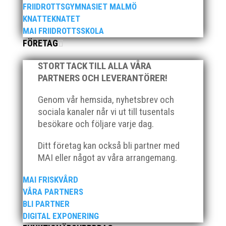
ägde rum på onsdagskvällen på Erics Bar &
FRIIDROTTSGYMNASIET MALMÖ
Restaurang på Stadionområdet.
KNATTEKNATET
MAI FRIIDROTTSSKOLA
FÖRETAG
STORT TACK TILL ALLA VÅRA
PARTNERS OCH LEVERANTÖRER!
Klubb Skåne bjuder in till årets första
Genom vår hemsida, nyhetsbrev och
grengruppsträff för häck och sprint Lördagen den 23
mars blir det en dag med fokus på häck och sprint.
sociala kanaler når vi ut till tusentals
Träffen riktar sig till ALLA tränare samt aktiva födda
besökare och följare varje dag.
2007–2010. Har ni en aktiv som är ett år yngre eller
äldre så hör...
Ditt företag kan också bli partner med
MAI eller något av våra arrangemang.
MAI FRISKVÅRD
VÅRA PARTNERS
BLI PARTNER
DIGITAL EXPONERING
Den 16-17 mars är det dags igen för ett MAI