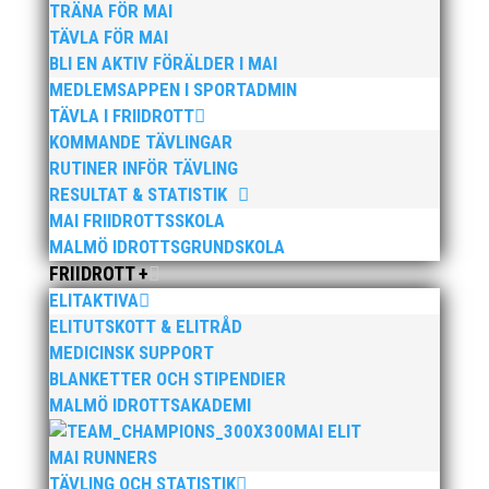
TRÄNA FÖR MAI
TÄVLA FÖR MAI
BLI EN AKTIV FÖRÄLDER I MAI
MEDLEMSAPPEN I SPORTADMIN
Publicerat tidigare
TÄVLA I FRIIDROTT
KOMMANDE TÄVLINGAR
RUTINER INFÖR TÄVLING
RESULTAT & STATISTIK
MAI FRIIDROTTSSKOLA
Nu kan du se när första och sista träningstillfälle för
MALMÖ IDROTTSGRUNDSKOLA
Hösten 2024. Klicka här!
FRIIDROTT +
ELITAKTIVA
ELITUTSKOTT & ELITRÅD
MEDICINSK SUPPORT
BLANKETTER OCH STIPENDIER
MALMÖ IDROTTSAKADEMI
Malmöloppet gick av stapeln i lördags i ett riktigt
MAI ELIT
ruskväder. Fast det bromsade inte vår löpargrupp
MAI RUNNERS
som verkligen visade framfötterna.
TÄVLING OCH STATISTIK