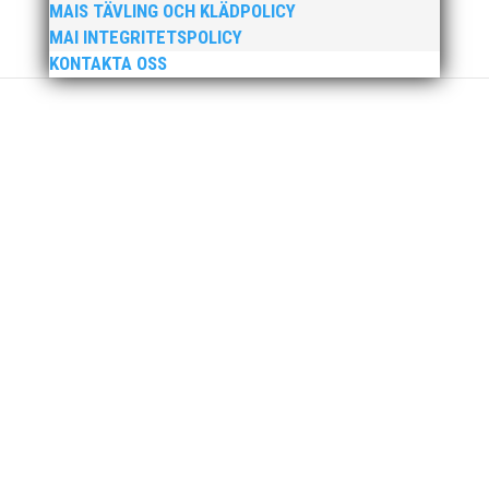
MAIS TÄVLING OCH KLÄDPOLICY
MAI INTEGRITETSPOLICY
KONTAKTA OSS
Ny friidrottsförälder? Se hit! Svenska
Friidrottsförbundets digitala föräldrautbildning riktar
sig till dig som ny i friidrottsförälder. Kanske är du
förälder eller vårdnadshavare och ny in i
föreningslivet, eller vill du bara bättra på dina
kunskaper om hur du kan...
Friidrottsåret inleddes med att MAI:s barn- och
ungdomsutskott åkte med 67 ungdomar på
klubbresa till Växjö och Quality Games den 20-21
januari. Utöver det ett stort antal aktiva 2007 och
äldre. Quality Games är en av de större