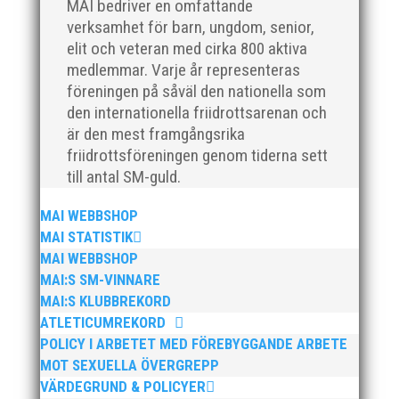
MAI bedriver en omfattande
verksamhet för barn, ungdom, senior,
Efter en noggrann och lång rekryteringsprocess är vi
elit och veteran med cirka 800 aktiva
glada att kunna välkomna vår nya klubbdirektör,
medlemmar. Varje år representeras
Peter Karlsson, till vårt team. Med hans tidigare
föreningen på såväl den nationella som
erfarenhet och expertis från sina fyra år som
den internationella friidrottsarenan och
klubbchef på IF Kville i Göteborg är vi övertygade om
är den mest framgångsrika
att han kommer...
friidrottsföreningen genom tiderna sett
till antal SM-guld.
MAI WEBBSHOP
MAI STATISTIK
MAI WEBBSHOP
Den 24-25 februari var det SM för juniorer (K22/M22 -
MAI:S SM-VINNARE
P17/F17) i Örebro. MAI hade många fina framgångar.
MAI:S KLUBBREKORD
En trupp om 14 ungdomar åkte upp till Örebro och
ATLETICUMREKORD
tog med sig 1 guld, 1 silver och 3 brons hem till
POLICY I ARBETET MED FÖREBYGGANDE ARBETE
Malmö. Utöver det många finalplatser och fina...
MOT SEXUELLA ÖVERGREPP
VÄRDEGRUND & POLICYER