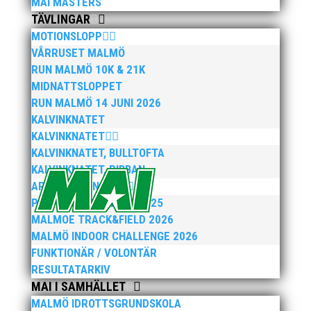
MAI MASTERS
TÄVLINGAR
MOTIONSLOPP
VÅRRUSET MALMÖ
RUN MALMÖ 10K & 21K
MIDNATTSLOPPET
RUN MALMÖ 14 JUNI 2026
KALVINKNATET
KALVINKNATET
KALVINKNATET, BULLTOFTA
KALVINKNATET, RIBBAN
ARENATÄVLINGAR
PEPPARKAKSSPELEN 2025
MALMOE TRACK&FIELD 2026
MALMÖ INDOOR CHALLENGE 2026
FUNKTIONÄR / VOLONTÄR
RESULTATARKIV
MAI I SAMHÄLLET
MALMÖ IDROTTSGRUNDSKOLA