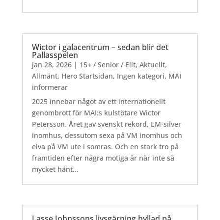
Wictor i galacentrum – sedan blir det
Pallasspelen
jan 28, 2026
|
15+ / Senior / Elit
,
Aktuellt
,
Allmänt
,
Hero Startsidan
,
Ingen kategori
,
MAI
informerar
2025 innebar något av ett internationellt
genombrott för MAI:s kulstötare Wictor
Petersson. Året gav svenskt rekord, EM-silver
inomhus, dessutom sexa på VM inomhus och
elva på VM ute i somras. Och en stark tro på
framtiden efter några motiga år när inte så
mycket hänt...
Lasse Johnssons livsgärning hyllad på