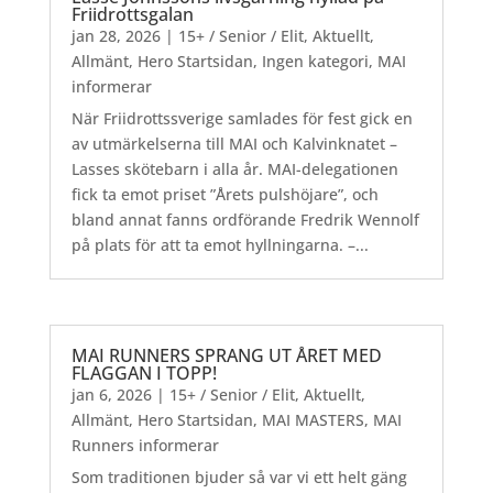
Friidrottsgalan
jan 28, 2026
|
15+ / Senior / Elit
,
Aktuellt
,
Allmänt
,
Hero Startsidan
,
Ingen kategori
,
MAI
informerar
När Friidrottssverige samlades för fest gick en
av utmärkelserna till MAI och Kalvinknatet –
Lasses skötebarn i alla år. MAI-delegationen
fick ta emot priset ”Årets pulshöjare”, och
bland annat fanns ordförande Fredrik Wennolf
på plats för att ta emot hyllningarna. –...
MAI RUNNERS SPRANG UT ÅRET MED
FLAGGAN I TOPP!
jan 6, 2026
|
15+ / Senior / Elit
,
Aktuellt
,
Allmänt
,
Hero Startsidan
,
MAI MASTERS
,
MAI
Runners informerar
Som traditionen bjuder så var vi ett helt gäng