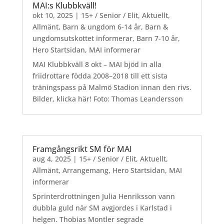
MAI:s Klubbkväll!
okt 10, 2025
|
15+ / Senior / Elit
,
Aktuellt
,
Allmänt
,
Barn & ungdom 6-14 år
,
Barn &
ungdomsutskottet informerar
,
Barn 7-10 år
,
Hero Startsidan
,
MAI informerar
MAI Klubbkväll 8 okt – MAI bjöd in alla
friidrottare födda 2008–2018 till ett sista
träningspass på Malmö Stadion innan den rivs.
Bilder, klicka här! Foto: Thomas Leandersson
Framgångsrikt SM för MAI
aug 4, 2025
|
15+ / Senior / Elit
,
Aktuellt
,
Allmänt
,
Arrangemang
,
Hero Startsidan
,
MAI
informerar
Sprinterdrottningen Julia Henriksson vann
dubbla guld när SM avgjordes i Karlstad i
helgen. Thobias Montler segrade