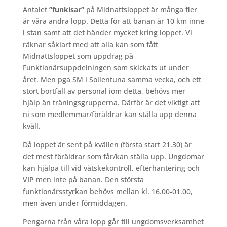
Antalet
”funkisar”
på Midnattsloppet är många fler
är våra andra lopp. Detta för att banan är 10 km inne
i stan samt att det händer mycket kring loppet. Vi
räknar såklart med att alla kan som fått
Midnattsloppet som uppdrag på
Funktionärsuppdelningen som skickats ut under
året. Men pga SM i Sollentuna samma vecka, och ett
stort bortfall av personal iom detta, behövs mer
hjälp än träningsgrupperna. Därför är det viktigt att
ni som medlemmar/föräldrar kan ställa upp denna
kväll.
Då loppet är sent på kvällen (första start 21.30) är
det mest föräldrar som får/kan ställa upp. Ungdomar
kan hjälpa till vid vätskekontroll, efterhantering och
VIP men inte på banan. Den största
funktionärsstyrkan behövs mellan kl. 16.00-01.00,
men även under förmiddagen.
Pengarna från våra lopp går till ungdomsverksamhet