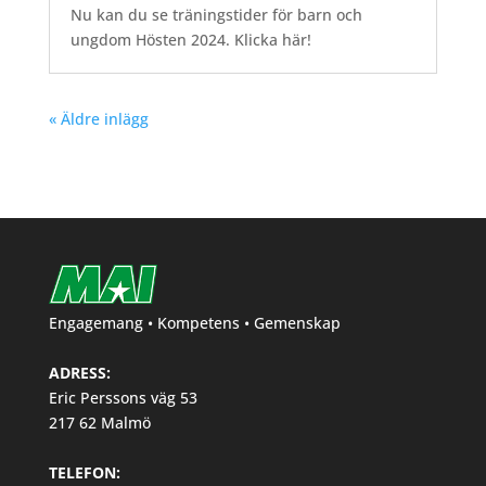
Nu kan du se träningstider för barn och
ungdom Hösten 2024. Klicka här!
« Äldre inlägg
Engagemang • Kompetens • Gemenskap
ADRESS:
Eric Perssons väg 53
217 62 Malmö
TELEFON: