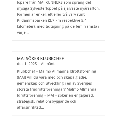
löpare från MAI RUNNERS som sprang det
mysiga Sylvesterloppet på självaste nyårsafton.
Formen är enkel, ett eller två varv runt
Pildammsparken (2,7 km respektive 5,4
kilometer), med tidtagning på de fem främsta i
varje...
MAI SÖKER KLUBBCHEF
dec 1, 2025
|
Allmänt
Klubbchef – Malmö Allmänna Idrottsförening
(MAI) Vill du vara med och skapa glädje,
gemenskap och utveckling i en av Sveriges
största friidrottsföreningar? Malmö Allmänna
Idrottsförening – MAI – söker en engagerad,
strategisk, relationsbyggande och
affärsinriktad...