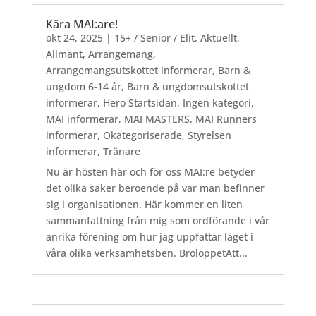
Kära MAI:are!
okt 24, 2025
|
15+ / Senior / Elit
,
Aktuellt
,
Allmänt
,
Arrangemang
,
Arrangemangsutskottet informerar
,
Barn &
ungdom 6-14 år
,
Barn & ungdomsutskottet
informerar
,
Hero Startsidan
,
Ingen kategori
,
MAI informerar
,
MAI MASTERS
,
MAI Runners
informerar
,
Okategoriserade
,
Styrelsen
informerar
,
Tränare
Nu är hösten här och för oss MAI:re betyder
det olika saker beroende på var man befinner
sig i organisationen. Här kommer en liten
sammanfattning från mig som ordförande i vår
anrika förening om hur jag uppfattar läget i
våra olika verksamhetsben. BroloppetAtt...