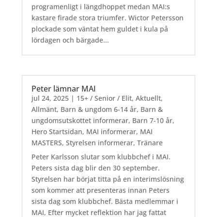
programenligt i längdhoppet medan MAI:s
kastare firade stora triumfer. Wictor Petersson
plockade som väntat hem guldet i kula på
lördagen och bärgade...
Peter lämnar MAI
jul 24, 2025
|
15+ / Senior / Elit
,
Aktuellt
,
Allmänt
,
Barn & ungdom 6-14 år
,
Barn &
ungdomsutskottet informerar
,
Barn 7-10 år
,
Hero Startsidan
,
MAI informerar
,
MAI
MASTERS
,
Styrelsen informerar
,
Tränare
Peter Karlsson slutar som klubbchef i MAI.
Peters sista dag blir den 30 september.
Styrelsen har börjat titta på en interimslösning
som kommer att presenteras innan Peters
sista dag som klubbchef. Bästa medlemmar i
MAI, Efter mycket reflektion har jag fattat