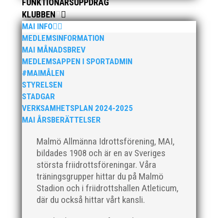
FUNKTIONÄRSUPPDRAG
KLUBBEN
MAI INFO
MEDLEMSINFORMATION
MAI MÅNADSBREV
MEDLEMSAPPEN I SPORTADMIN
#MAIMÅLEN
STYRELSEN
STADGAR
VERKSAMHETSPLAN 2024-2025
MAI ÅRSBERÄTTELSER
Malmö Allmänna Idrottsförening, MAI,
bildades 1908 och är en av Sveriges
största friidrottsföreningar. Våra
träningsgrupper hittar du på Malmö
Stadion och i friidrottshallen Atleticum,
där du också hittar vårt kansli.