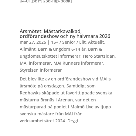
04-01.pdf"][/3d-flip-book]
Årsmötet: Mästarkavalkad,
ordförandeshow och ny halvmara 2026
mar 27, 2025
|
15+ / Senior / Elit
,
Aktuellt
,
Allmänt
,
Barn & ungdom 6-14 år
,
Barn &
ungdomsutskottet informerar
,
Hero Startsidan
,
MAI informerar
,
MAI Runners informerar
,
Styrelsen informerar
Det blev lite av en ordförandeshow vid MAI:s
årsmöte på onsdagen. Samtidigt som
Redhawks skåpade ut favorittippade svenska
mästarna Brynäs i Arenan, var det en
mästarparad på podiet i Malmö Live av tjugo
svenska mästare från MAI från
verksamhetsåret 2024. Drygt...