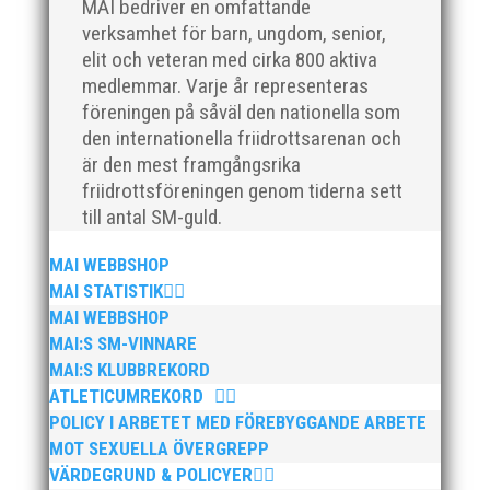
MAI bedriver en omfattande
verksamhet för barn, ungdom, senior,
elit och veteran med cirka 800 aktiva
medlemmar. Varje år representeras
föreningen på såväl den nationella som
den internationella friidrottsarenan och
är den mest framgångsrika
friidrottsföreningen genom tiderna sett
till antal SM-guld.
MAI WEBBSHOP
MAI STATISTIK
MAI WEBBSHOP
MAI:S SM-VINNARE
MAI:S KLUBBREKORD
ATLETICUMREKORD
POLICY I ARBETET MED FÖREBYGGANDE ARBETE
MOT SEXUELLA ÖVERGREPP
VÄRDEGRUND & POLICYER