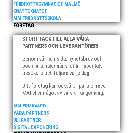
FRIIDROTTSGYMNASIET MALMÖ
KNATTEKNATET
MAI FRIIDROTTSSKOLA
FÖRETAG
Över hundra personer infann sig till årsmötet som
ägde rum på onsdagskvällen på Erics Bar &
STORT TACK TILL ALLA VÅRA
Restaurang på Stadionområdet.
PARTNERS OCH LEVERANTÖRER!
Genom vår hemsida, nyhetsbrev och
sociala kanaler når vi ut till tusentals
besökare och följare varje dag.
Klubb Skåne bjuder in till årets första
Ditt företag kan också bli partner med
grengruppsträff för häck och sprint Lördagen den 23
MAI eller något av våra arrangemang.
mars blir det en dag med fokus på häck och sprint.
Träffen riktar sig till ALLA tränare samt aktiva födda
MAI FRISKVÅRD
2007–2010. Har ni en aktiv som är ett år yngre eller
VÅRA PARTNERS
äldre så hör...
BLI PARTNER
DIGITAL EXPONERING