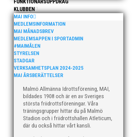
FUNKTIONÄRSUPPDRAG
KLUBBEN
MAI INFO
MEDLEMSINFORMATION
Den 16-17 mars är det dags igen för ett MAI
MAI MÅNADSBREV
arrangemang. Då anordnar MAI på uppdrag av
MEDLEMSAPPEN I SPORTADMIN
Svenska Friidrottsförbundet Götalandsmästerskapen
#MAIMÅLEN
för 13-14 åringar. De distrikt som ingår i
STYRELSEN
Götalandsregionen och deltar med lag i
STADGAR
Götalandsmästerskapen är Västsvenska, Göteborg,...
VERKSAMHETSPLAN 2024-2025
MAI ÅRSBERÄTTELSER
Malmö Allmänna Idrottsförening, MAI,
bildades 1908 och är en av Sveriges
största friidrottsföreningar. Våra
I helgen anordnades Malmö Indoor Challenge i
träningsgrupper hittar du på Malmö
Atleticum, en av MAI:s egna inomhusarrangemang
Stadion och i friidrottshallen Atleticum,
och med ungdom, senior och veterantävling i
där du också hittar vårt kansli.
friidrott. De allra yngsta var med på ”Prova-På-
Tävling". Det blev en härlig tävlingshelg med många