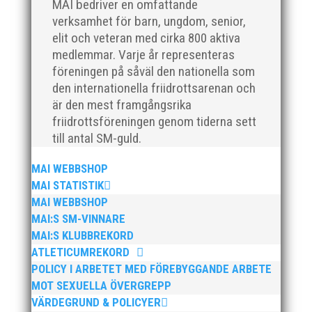
MAI bedriver en omfattande
fina resultat med över 1650...
verksamhet för barn, ungdom, senior,
elit och veteran med cirka 800 aktiva
medlemmar. Varje år representeras
föreningen på såväl den nationella som
den internationella friidrottsarenan och
är den mest framgångsrika
Efter en noggrann och lång rekryteringsprocess är vi
friidrottsföreningen genom tiderna sett
glada att kunna välkomna vår nya klubbdirektör,
till antal SM-guld.
Peter Karlsson, till vårt team. Med hans tidigare
erfarenhet och expertis från sina fyra år som
klubbchef på IF Kville i Göteborg är vi övertygade om
MAI WEBBSHOP
att han kommer...
MAI STATISTIK
MAI WEBBSHOP
MAI:S SM-VINNARE
MAI:S KLUBBREKORD
ATLETICUMREKORD
POLICY I ARBETET MED FÖREBYGGANDE ARBETE
Den 24-25 februari var det SM för juniorer (K22/M22 -
MOT SEXUELLA ÖVERGREPP
P17/F17) i Örebro. MAI hade många fina framgångar.
VÄRDEGRUND & POLICYER