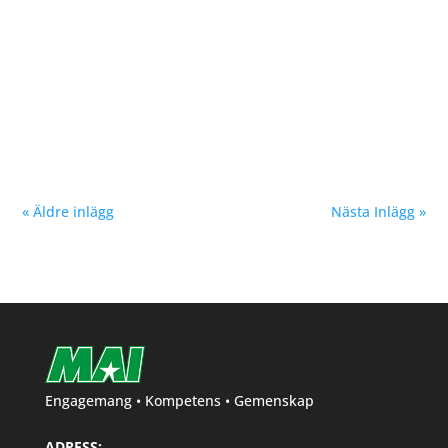
Vår samarbetspartner Löplabbet var prisutdelare i
samtliga klasser. Tack för fina priser Löplabbet och
Per! Malmö Höstmil i natursköna Bunkeflostrand
föregående helg blev en succé. Vi i MAI har försökt
skapa ett lopp med fokus på platt och rak bana för
snabba tider....
« Äldre inlägg
Nästa Inlägg »
Engagemang • Kompetens • Gemenskap
ADRESS: