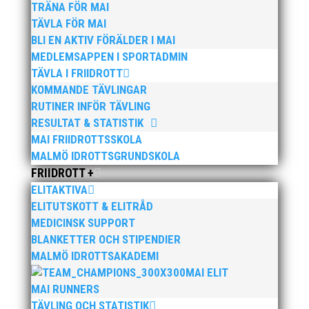
TRÄNA FÖR MAI
det samma gäller hinderloppet.
TÄVLA FÖR MAI
BLI EN AKTIV FÖRÄLDER I MAI
MEDLEMSAPPEN I SPORTADMIN
TÄVLA I FRIIDROTT
KOMMANDE TÄVLINGAR
RUTINER INFÖR TÄVLING
RESULTAT & STATISTIK
Publicerat tidigare
MAI FRIIDROTTSSKOLA
MALMÖ IDROTTSGRUNDSKOLA
FRIIDROTT +
ELITAKTIVA
ELITUTSKOTT & ELITRÅD
MEDICINSK SUPPORT
Nu kan du se när första och sista träningstillfälle för
BLANKETTER OCH STIPENDIER
Hösten 2024. Klicka här!
MALMÖ IDROTTSAKADEMI
MAI ELIT
MAI RUNNERS
TÄVLING OCH STATISTIK