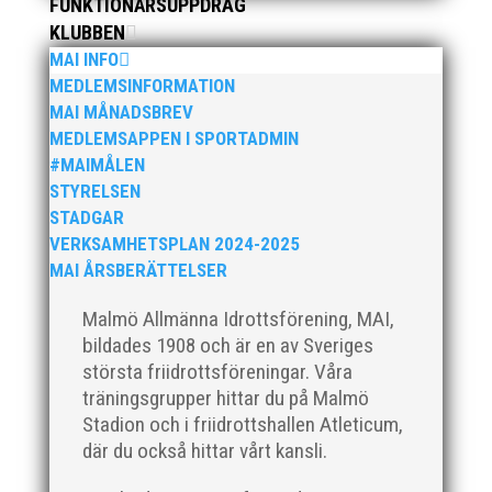
FUNKTIONÄRSUPPDRAG
ruskväder. Fast det bromsade inte vår löpargrupp
som verkligen visade framfötterna.
KLUBBEN
MAI INFO
MEDLEMSINFORMATION
MAI MÅNADSBREV
MEDLEMSAPPEN I SPORTADMIN
#MAIMÅLEN
MAI:s-styrelse arbetar med verksamhetsplanen
STYRELSEN
genom att först definiera sina mål och målsättningar
STADGAR
på både kort och lång sikt. Därefter genomförs en
VERKSAMHETSPLAN 2024-2025
analys av klubbens nuvarande situation för att
MAI ÅRSBERÄTTELSER
identifiera möjligheter och utmaningar. Baserat på
denna analys utvecklas...
Malmö Allmänna Idrottsförening, MAI,
bildades 1908 och är en av Sveriges
största friidrottsföreningar. Våra
träningsgrupper hittar du på Malmö
Stadion och i friidrottshallen Atleticum,
där du också hittar vårt kansli.
Hjälp MAI att utvecklas genom att svara på 12 enkla