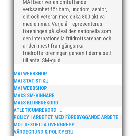
frågor. Det tar inte många minuter och är väldigt
MAI bedriver en omfattande
värdefullt för vårt arbete att bli Sveriges bästa
verksamhet för barn, ungdom, senior,
friidrottsförening. Enkäten genomförs för att
elit och veteran med cirka 800 aktiva
styrelsen och kansliet ska få reda på vad föreningens
medlemmar. Varje år representeras
medlemmar tycker...
föreningen på såväl den nationella som
den internationella friidrottsarenan och
är den mest framgångsrika
friidrottsföreningen genom tiderna sett
till antal SM-guld.
I sommar anordnas vår uppskattade friidrottsskola
MAI WEBBSHOP
för barn födda 2012-2018. Varje vecka är fylld av
MAI STATISTIK
friidrott, lek och gemenskap. Självklart ingår t-shirt,
MAI WEBBSHOP
diplom, fika, lunch och mellanmål i avgiften. v.25 (17-
MAI:S SM-VINNARE
20 juni) v.26 (24-28 juni) v.27 (1-5 juli) Efter att ha...
MAI:S KLUBBREKORD
ATLETICUMREKORD
POLICY I ARBETET MED FÖREBYGGANDE ARBETE
MOT SEXUELLA ÖVERGREPP
VÄRDEGRUND & POLICYER