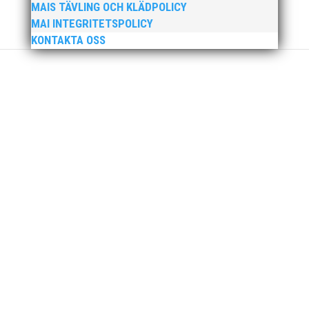
MAIS TÄVLING OCH KLÄDPOLICY
Över hundra personer infann sig till årsmötet som
MAI INTEGRITETSPOLICY
ägde rum på onsdagskvällen på Erics Bar &
KONTAKTA OSS
Restaurang på Stadionområdet.
Klubb Skåne bjuder in till årets första
grengruppsträff för häck och sprint Lördagen den 23
mars blir det en dag med fokus på häck och sprint.
Träffen riktar sig till ALLA tränare samt aktiva födda
2007–2010. Har ni en aktiv som är ett år yngre eller
äldre så hör...