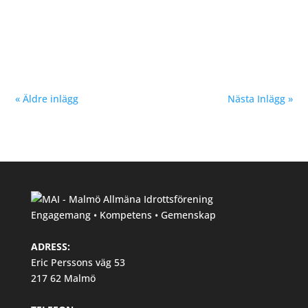
föregående helg blev en succé. Vi i MAI har försökt
skapa ett lopp med fokus på platt och rak bana för
snabba tider....
« Äldre inlägg
Nästa Inlägg »
Engagemang • Kompetens • Gemenskap
ADRESS:
Eric Perssons väg 53
217 62 Malmö