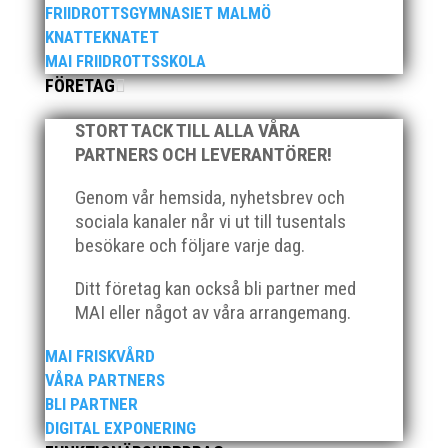
FRIIDROTTSGYMNASIET MALMÖ
KNATTEKNATET
MAI FRIIDROTTSSKOLA
FÖRETAG
Publicerat tidigare
STORT TACK TILL ALLA VÅRA
PARTNERS OCH LEVERANTÖRER!
Genom vår hemsida, nyhetsbrev och
sociala kanaler når vi ut till tusentals
besökare och följare varje dag.
Nu kan du se när första och sista träningstillfälle för
Hösten 2024. Klicka här!
Ditt företag kan också bli partner med
MAI eller något av våra arrangemang.
MAI FRISKVÅRD
VÅRA PARTNERS
BLI PARTNER
DIGITAL EXPONERING
Malmöloppet gick av stapeln i lördags i ett riktigt