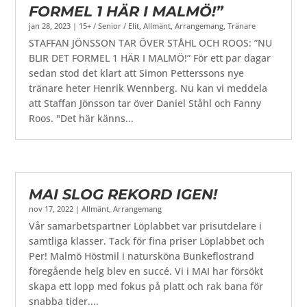
FORMEL 1 HÄR I MALMÖ!”
jan 28, 2023
|
15+ / Senior / Elit
,
Allmänt
,
Arrangemang
,
Tränare
STAFFAN JÖNSSON TAR ÖVER STÅHL OCH ROOS: ”NU
BLIR DET FORMEL 1 HÄR I MALMÖ!” För ett par dagar
sedan stod det klart att Simon Petterssons nye
tränare heter Henrik Wennberg. Nu kan vi meddela
att Staffan Jönsson tar över Daniel Ståhl och Fanny
Roos. "Det här känns...
MAI SLOG REKORD IGEN!
nov 17, 2022
|
Allmänt
,
Arrangemang
Vår samarbetspartner Löplabbet var prisutdelare i
samtliga klasser. Tack för fina priser Löplabbet och
Per! Malmö Höstmil i natursköna Bunkeflostrand
föregående helg blev en succé. Vi i MAI har försökt
skapa ett lopp med fokus på platt och rak bana för
snabba tider....