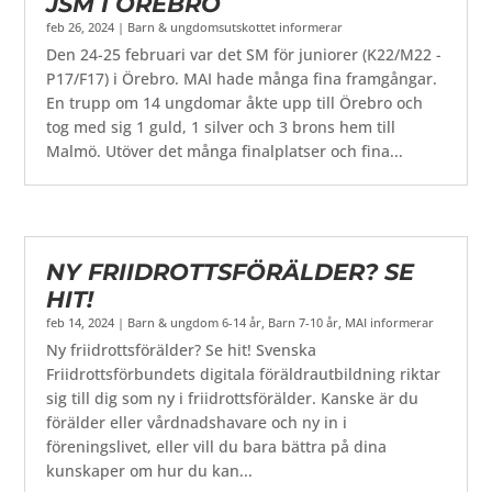
JSM I ÖREBRO
feb 26, 2024
|
Barn & ungdomsutskottet informerar
Den 24-25 februari var det SM för juniorer (K22/M22 -
P17/F17) i Örebro. MAI hade många fina framgångar.
En trupp om 14 ungdomar åkte upp till Örebro och
tog med sig 1 guld, 1 silver och 3 brons hem till
Malmö. Utöver det många finalplatser och fina...
NY FRIIDROTTSFÖRÄLDER? SE
HIT!
feb 14, 2024
|
Barn & ungdom 6-14 år
,
Barn 7-10 år
,
MAI informerar
Ny friidrottsförälder? Se hit! Svenska
Friidrottsförbundets digitala föräldrautbildning riktar
sig till dig som ny i friidrottsförälder. Kanske är du
förälder eller vårdnadshavare och ny in i
föreningslivet, eller vill du bara bättra på dina
kunskaper om hur du kan...