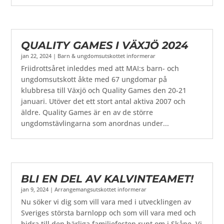
QUALITY GAMES I VÄXJÖ 2024
jan 22, 2024
|
Barn & ungdomsutskottet informerar
Friidrottsåret inleddes med att MAI:s barn- och
ungdomsutskott åkte med 67 ungdomar på
klubbresa till Växjö och Quality Games den 20-21
januari. Utöver det ett stort antal aktiva 2007 och
äldre. Quality Games är en av de större
ungdomstävlingarna som anordnas under...
BLI EN DEL AV KALVINTEAMET!
jan 9, 2024
|
Arrangemangsutskottet informerar
Nu söker vi dig som vill vara med i utvecklingen av
Sveriges största barnlopp och som vill vara med och
bidra till den härliga familjefesten runt om i Skåne. Vi