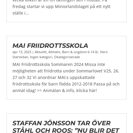
fredag startar vi upp Miniorlandslaget på ett nytt
ställe i...
MAI FRIIDROTTSSKOLA
apr 13, 2023
|
Aktuellt
,
Allmänt
,
Barn & ungdom 6-14 år
,
Hero
Startsidan
,
Ingen kategori
,
Okategoriserade
MAI Friidrottsskola Sommaren 2024 Missa inte
möjligheten att friidrotta under Sommarlovet V25, 26,
27 och 32 Vi anordnar MAI:s uppskattade
friidrottsskola för barn födda 2012-2018 Passa på och
anmäl idag! >> Anmälan & info, klicka här!
STAFFAN JÖNSSON TAR ÖVER
STÅHL OCH ROOS: ”NU BLIR DET