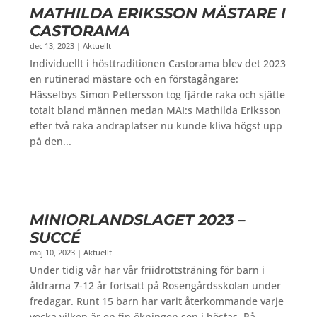
MATHILDA ERIKSSON MÄSTARE I
CASTORAMA
dec 13, 2023
|
Aktuellt
Individuellt i hösttraditionen Castorama blev det 2023
en rutinerad mästare och en förstagångare:
Hässelbys Simon Pettersson tog fjärde raka och sjätte
totalt bland männen medan MAI:s Mathilda Eriksson
efter två raka andraplatser nu kunde kliva högst upp
på den...
MINIORLANDSLAGET 2023 –
SUCCÉ
maj 10, 2023
|
Aktuellt
Under tidig vår har vår friidrottsträning för barn i
åldrarna 7-12 år fortsatt på Rosengårdsskolan under
fredagar. Runt 15 barn har varit återkommande varje
vecka vilken är en fin ökningen sen i höstas. På