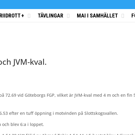
RIIDROTT +
TÄVLINGAR
MAI I SAMHÄLLET
F
ch JVM-kval.
å 72.69 vid Göteborgs FGP, vilket är JVM-kval med 4 m och en fin 5
53 efter en tuff öppning i motvinden på Slottskogsvallen.
och blev 6:a i loppet.