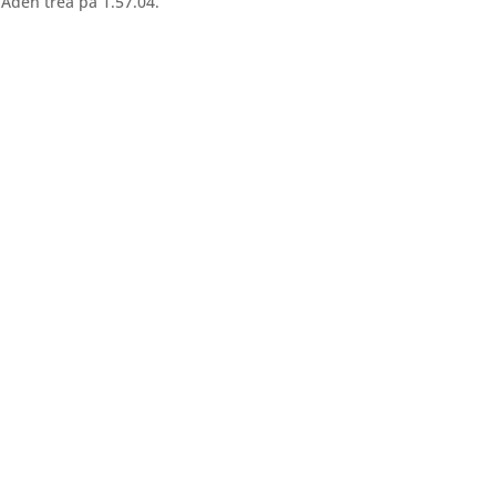
 Aden trea på 1.57.04.