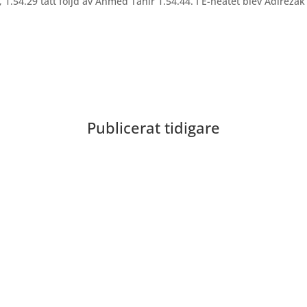
1.54.29 tätt följd av Ahmed Tahir 1.54.44. I E-heatet blev Adirezak
Publicerat tidigare
Leandersson Fler bilder från MAI:s Årsmöte 2026