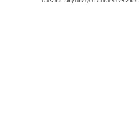
Warsame Doley blev fyra i C-heatet över 800 m, 
Bilder från Stafett-SM 2026. Foto: Thomas 