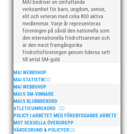
MAI bedriver en omfattande
verksamhet för barn, ungdom, senior,
elit och veteran med cirka 800 aktiva
medlemmar. Varje år representeras
föreningen på såväl den nationella som
den internationella friidrottsarenan och
är den mest framgångsrika
friidrottsföreningen genom tiderna sett
till antal SM-guld.
MAI WEBBSHOP
MAI STATISTIK
MAI WEBBSHOP
MAI:S SM-VINNARE
MAI:S KLUBBREKORD
ATLETICUMREKORD
POLICY I ARBETET MED FÖREBYGGANDE ARBETE
MOT SEXUELLA ÖVERGREPP
VÄRDEGRUND & POLICYER