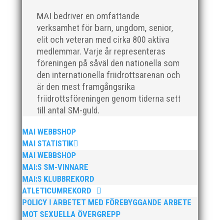
fredag startar vi upp Miniorlandslaget på ett nytt
ställe i...
MAI bedriver en omfattande
verksamhet för barn, ungdom, senior,
elit och veteran med cirka 800 aktiva
medlemmar. Varje år representeras
föreningen på såväl den nationella som
den internationella friidrottsarenan och
är den mest framgångsrika
MAI Friidrottsskola Sommaren 2024 Missa inte
friidrottsföreningen genom tiderna sett
möjligheten att friidrotta under Sommarlovet V25, 26,
till antal SM-guld.
27 och 32 Vi anordnar MAI:s uppskattade
friidrottsskola för barn födda 2012-2018 Passa på och
MAI WEBBSHOP
anmäl idag! >> Anmälan & info, klicka här!
MAI STATISTIK
MAI WEBBSHOP
MAI:S SM-VINNARE
MAI:S KLUBBREKORD
ATLETICUMREKORD
POLICY I ARBETET MED FÖREBYGGANDE ARBETE
MOT SEXUELLA ÖVERGREPP
STAFFAN JÖNSSON TAR ÖVER STÅHL OCH ROOS: ”NU