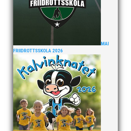
Nu kan du se när första och sista träningstillfälle för
Hösten 2024. Klicka här!
MAI
FRIIDROTTSSKOLA 2026
Malmöloppet gick av stapeln i lördags i ett riktigt
ruskväder. Fast det bromsade inte vår löpargrupp
som verkligen visade framfötterna.