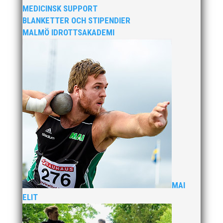
MEDICINSK SUPPORT
BLANKETTER OCH STIPENDIER
MALMÖ IDROTTSAKADEMI
I sommar anordnas vår uppskattade friidrottsskola
för barn födda 2012-2018. Varje vecka är fylld av
friidrott, lek och gemenskap. Självklart ingår t-shirt,
diplom, fika, lunch och mellanmål i avgiften. v.25 (17-
20 juni) v.26 (24-28 juni) v.27 (1-5 juli) Efter att ha...
Över hundra personer infann sig till årsmötet som
ägde rum på onsdagskvällen på Erics Bar &
Restaurang på Stadionområdet.
MAI
ELIT