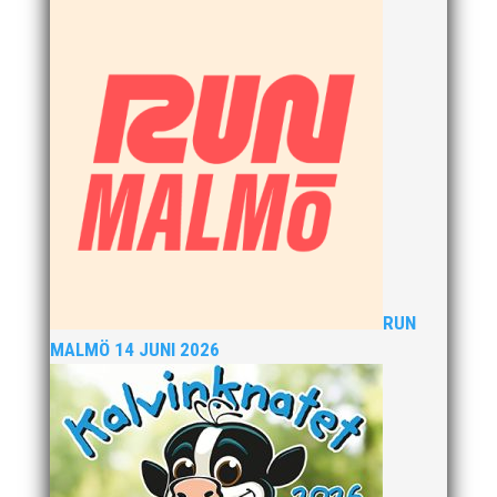
erfarenhet och expertis från sina fyra år som
klubbchef på IF Kville i Göteborg är vi övertygade om
att han kommer...
Den 24-25 februari var det SM för juniorer (K22/M22 -
P17/F17) i Örebro. MAI hade många fina framgångar.
En trupp om 14 ungdomar åkte upp till Örebro och
tog med sig 1 guld, 1 silver och 3 brons hem till
Malmö. Utöver det många finalplatser och fina...
RUN
MALMÖ 14 JUNI 2026
Ny friidrottsförälder? Se hit! Svenska