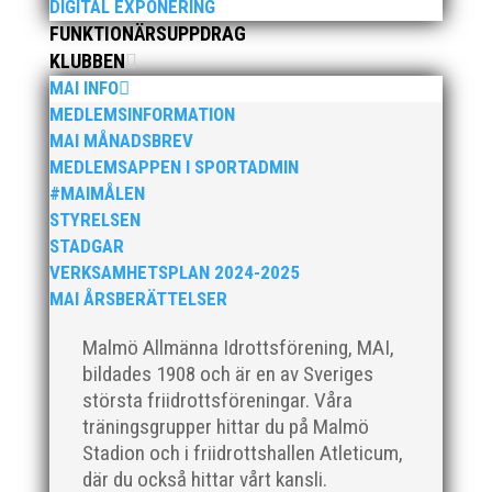
DIGITAL EXPONERING
FUNKTIONÄRSUPPDRAG
KLUBBEN
MAI INFO
MEDLEMSINFORMATION
Individuellt i hösttraditionen Castorama blev det 2023
MAI MÅNADSBREV
en rutinerad mästare och en förstagångare:
MEDLEMSAPPEN I SPORTADMIN
Hässelbys Simon Pettersson tog fjärde raka och sjätte
#MAIMÅLEN
totalt bland männen medan MAI:s Mathilda Eriksson
efter två raka andraplatser nu kunde kliva högst upp
STYRELSEN
på den...
STADGAR
VERKSAMHETSPLAN 2024-2025
MAI ÅRSBERÄTTELSER
Malmö Allmänna Idrottsförening, MAI,
bildades 1908 och är en av Sveriges
största friidrottsföreningar. Våra
Under tidig vår har vår friidrottsträning för barn i
träningsgrupper hittar du på Malmö
åldrarna 7-12 år fortsatt på Rosengårdsskolan under
fredagar. Runt 15 barn har varit återkommande varje
Stadion och i friidrottshallen Atleticum,
vecka vilken är en fin ökningen sen i höstas. På
där du också hittar vårt kansli.