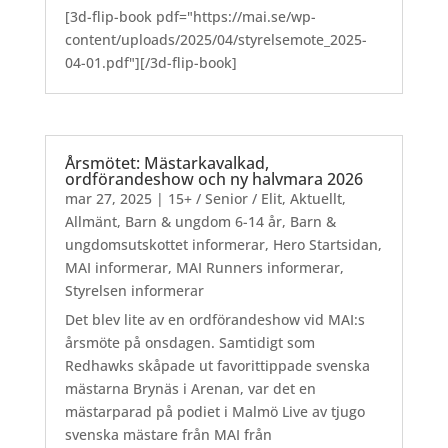
[3d-flip-book pdf="https://mai.se/wp-
content/uploads/2025/04/styrelsemote_2025-
04-01.pdf"][/3d-flip-book]
Årsmötet: Mästarkavalkad,
ordförandeshow och ny halvmara 2026
mar 27, 2025
|
15+ / Senior / Elit
,
Aktuellt
,
Allmänt
,
Barn & ungdom 6-14 år
,
Barn &
ungdomsutskottet informerar
,
Hero Startsidan
,
MAI informerar
,
MAI Runners informerar
,
Styrelsen informerar
Det blev lite av en ordförandeshow vid MAI:s
årsmöte på onsdagen. Samtidigt som
Redhawks skåpade ut favorittippade svenska
mästarna Brynäs i Arenan, var det en
mästarparad på podiet i Malmö Live av tjugo
svenska mästare från MAI från