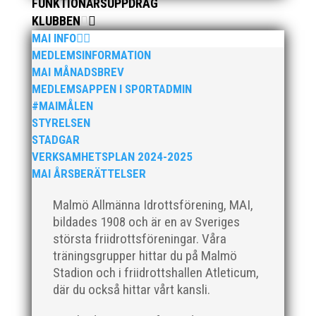
FUNKTIONÄRSUPPDRAG
KLUBBEN
MAI INFO
MEDLEMSINFORMATION
MAI MÅNADSBREV
MEDLEMSAPPEN I SPORTADMIN
#MAIMÅLEN
STYRELSEN
STADGAR
VERKSAMHETSPLAN 2024-2025
MAI ÅRSBERÄTTELSER
Malmö Allmänna Idrottsförening, MAI,
bildades 1908 och är en av Sveriges
största friidrottsföreningar. Våra
träningsgrupper hittar du på Malmö
Stadion och i friidrottshallen Atleticum,
där du också hittar vårt kansli.