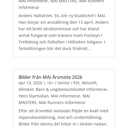
MAI informerar
,
MAI MASTERS
,
MAI Runners
informerar
Anders Hallström, 55, blir ny klubbchef i MAI.
Han börjar sin anställning den 13 april. Anders
har ett brett idrottsintresse och har bland
annat fungerat som tränare inom hockeyn i
Trelleborg och fotbollen i Höllviken tidigare. I
fortsättningen blir det dock friidrott...
Bilder från MAI Årsmöte 2026
apr 13, 2026
|
15+ / Senior / Elit
,
Aktuellt
,
Allmänt
,
Barn & ungdomsutskottet informerar
,
Hero Startsidan
,
MAI informerar
,
MAI
MASTERS
,
MAI Runners informerar
Efter att årsmötet avslutats följde en kväll med
stipendieutdelning, mat och underhållning.
Bilder från denna del hittar ni i länken nedan.