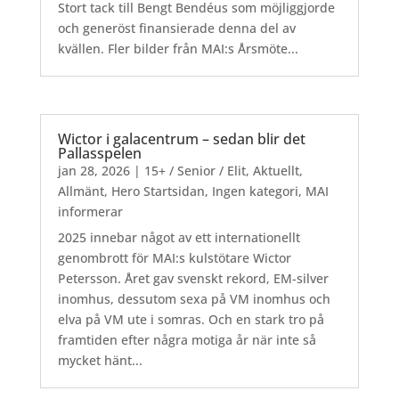
Stort tack till Bengt Bendéus som möjliggjorde
och generöst finansierade denna del av
kvällen. Fler bilder från MAI:s Årsmöte...
Wictor i galacentrum – sedan blir det
Pallasspelen
jan 28, 2026
|
15+ / Senior / Elit
,
Aktuellt
,
Allmänt
,
Hero Startsidan
,
Ingen kategori
,
MAI
informerar
2025 innebar något av ett internationellt
genombrott för MAI:s kulstötare Wictor
Petersson. Året gav svenskt rekord, EM-silver
inomhus, dessutom sexa på VM inomhus och
elva på VM ute i somras. Och en stark tro på
framtiden efter några motiga år när inte så
mycket hänt...