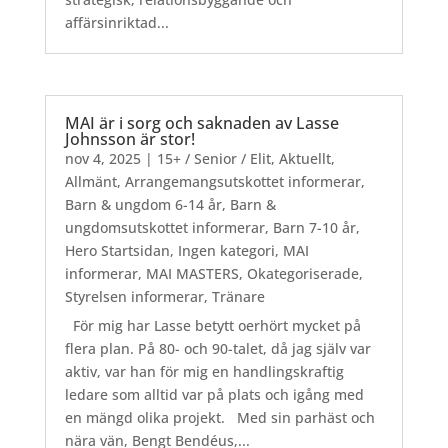
affärsinriktad...
MAI är i sorg och saknaden av Lasse
Johnsson är stor!
nov 4, 2025
|
15+ / Senior / Elit
,
Aktuellt
,
Allmänt
,
Arrangemangsutskottet informerar
,
Barn & ungdom 6-14 år
,
Barn &
ungdomsutskottet informerar
,
Barn 7-10 år
,
Hero Startsidan
,
Ingen kategori
,
MAI
informerar
,
MAI MASTERS
,
Okategoriserade
,
Styrelsen informerar
,
Tränare
För mig har Lasse betytt oerhört mycket på
flera plan. På 80- och 90-talet, då jag själv var
aktiv, var han för mig en handlingskraftig
ledare som alltid var på plats och igång med
en mängd olika projekt. Med sin parhäst och
nära vän, Bengt Bendéus,...