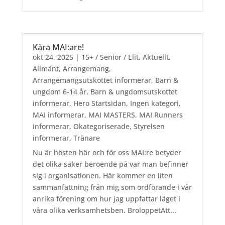
Kära MAI:are!
okt 24, 2025
|
15+ / Senior / Elit
,
Aktuellt
,
Allmänt
,
Arrangemang
,
Arrangemangsutskottet informerar
,
Barn &
ungdom 6-14 år
,
Barn & ungdomsutskottet
informerar
,
Hero Startsidan
,
Ingen kategori
,
MAI informerar
,
MAI MASTERS
,
MAI Runners
informerar
,
Okategoriserade
,
Styrelsen
informerar
,
Tränare
Nu är hösten här och för oss MAI:re betyder
det olika saker beroende på var man befinner
sig i organisationen. Här kommer en liten
sammanfattning från mig som ordförande i vår
anrika förening om hur jag uppfattar läget i
våra olika verksamhetsben. BroloppetAtt...