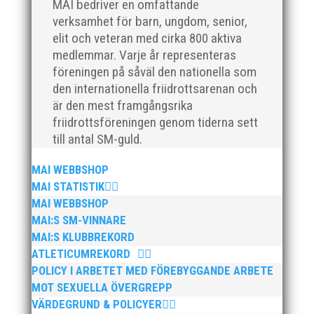
MAI bedriver en omfattande
verksamhet för barn, ungdom, senior,
elit och veteran med cirka 800 aktiva
medlemmar. Varje år representeras
föreningen på såväl den nationella som
den internationella friidrottsarenan och
är den mest framgångsrika
friidrottsföreningen genom tiderna sett
till antal SM-guld.
MAI WEBBSHOP
MAI STATISTIK
MAI WEBBSHOP
MAI:S SM-VINNARE
MAI:S KLUBBREKORD
ATLETICUMREKORD
POLICY I ARBETET MED FÖREBYGGANDE ARBETE
MOT SEXUELLA ÖVERGREPP
VÄRDEGRUND & POLICYER