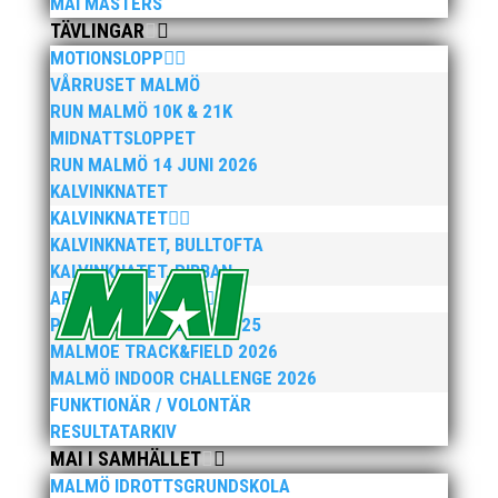
MAI MASTERS
TÄVLINGAR
MOTIONSLOPP
VÅRRUSET MALMÖ
RUN MALMÖ 10K & 21K
MIDNATTSLOPPET
RUN MALMÖ 14 JUNI 2026
KALVINKNATET
KALVINKNATET
KALVINKNATET, BULLTOFTA
KALVINKNATET, RIBBAN
ARENATÄVLINGAR
PEPPARKAKSSPELEN 2025
MALMOE TRACK&FIELD 2026
MALMÖ INDOOR CHALLENGE 2026
FUNKTIONÄR / VOLONTÄR
RESULTATARKIV
MAI I SAMHÄLLET
MALMÖ IDROTTSGRUNDSKOLA