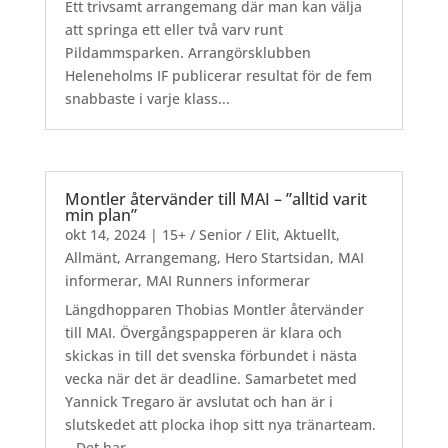
Ett trivsamt arrangemang där man kan välja
att springa ett eller två varv runt
Pildammsparken. Arrangörsklubben
Heleneholms IF publicerar resultat för de fem
snabbaste i varje klass...
Montler återvänder till MAI – ”alltid varit
min plan”
okt 14, 2024
|
15+ / Senior / Elit
,
Aktuellt
,
Allmänt
,
Arrangemang
,
Hero Startsidan
,
MAI
informerar
,
MAI Runners informerar
Längdhopparen Thobias Montler återvänder
till MAI. Övergångspapperen är klara och
skickas in till det svenska förbundet i nästa
vecka när det är deadline. Samarbetet med
Yannick Tregaro är avslutat och han är i
slutskedet att plocka ihop sitt nya tränarteam.
– Det har...