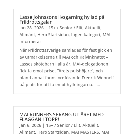
Lasse Johnssons livsgärning hyllad på
Friidrottsgalan
jan 28, 2026
|
15+ / Senior / Elit
,
Aktuellt
,
Allmänt
,
Hero Startsidan
,
Ingen kategori
,
MAI
informerar
När Friidrottssverige samlades för fest gick en
av utmärkelserna till MAI och Kalvinknatet –
Lasses skötebarn i alla år. MAI-delegationen
fick ta emot priset ”Årets pulshöjare”, och
bland annat fanns ordförande Fredrik Wennolf
på plats för att ta emot hyllningarna. –...
MAI RUNNERS SPRANG UT ÅRET MED
FLAGGAN I TOPP!
jan 6, 2026
|
15+ / Senior / Elit
,
Aktuellt
,
Allmänt
,
Hero Startsidan
,
MAI MASTERS
,
MAI