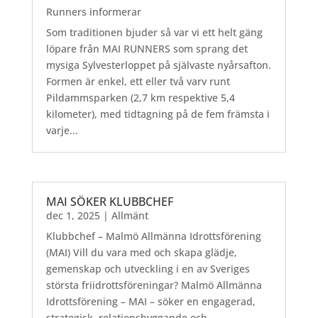
Runners informerar
Som traditionen bjuder så var vi ett helt gäng
löpare från MAI RUNNERS som sprang det
mysiga Sylvesterloppet på självaste nyårsafton.
Formen är enkel, ett eller två varv runt
Pildammsparken (2,7 km respektive 5,4
kilometer), med tidtagning på de fem främsta i
varje...
MAI SÖKER KLUBBCHEF
dec 1, 2025
|
Allmänt
Klubbchef – Malmö Allmänna Idrottsförening
(MAI) Vill du vara med och skapa glädje,
gemenskap och utveckling i en av Sveriges
största friidrottsföreningar? Malmö Allmänna
Idrottsförening – MAI – söker en engagerad,
strategisk, relationsbyggande och