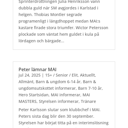
Sprinterdrottningen Julia Henriksson vann
dubbla guld när SM avgjordes i Karlstad i
helgen. Thobias Montler segrade
programenligt i längdhoppet medan MAI:s
kastare firade stora triumfer. Wictor Petersson
plockade som väntat hem guldet i kula på
lördagen och bärgade...
Peter lämnar MAI
jul 24, 2025
|
15+ / Senior / Elit
,
Aktuellt
,
Allmänt
,
Barn & ungdom 6-14 år
,
Barn &
ungdomsutskottet informerar
,
Barn 7-10 år
,
Hero Startsidan
,
MAI informerar
,
MAI
MASTERS
,
Styrelsen informerar
,
Tränare
Peter Karlsson slutar som klubbchef i MAI.
Peters sista dag blir den 30 september.
Styrelsen har börjat titta på en interimslösning