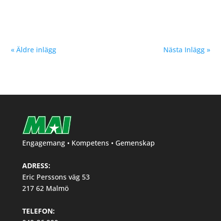
Terräng-SM 2021 i Höganäs. Stort grattis önskar MAI
« Äldre inlägg
Nästa Inlägg »
Engagemang • Kompetens • Gemenskap
ADRESS:
Eric Perssons väg 53
217 62 Malmö
TELEFON: