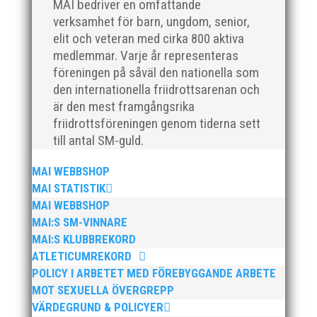
MAI bedriver en omfattande
verksamhet för barn, ungdom, senior,
elit och veteran med cirka 800 aktiva
medlemmar. Varje år representeras
föreningen på såväl den nationella som
den internationella friidrottsarenan och
är den mest framgångsrika
friidrottsföreningen genom tiderna sett
till antal SM-guld.
MAI WEBBSHOP
MAI STATISTIK
MAI WEBBSHOP
MAI:S SM-VINNARE
MAI:S KLUBBREKORD
ATLETICUMREKORD
Nationaldagen firade detta glada och positiva gäng i
POLICY I ARBETET MED FÖREBYGGANDE ARBETE
Ystad för att tillsammans tävla i "Kraftmätningen"
som är en lagtävling för 13-14 åringar. Ett kval som
MOT SEXUELLA ÖVERGREPP
genomfördes tillsammans med IFK Ystad och IFK
VÄRDEGRUND & POLICYER