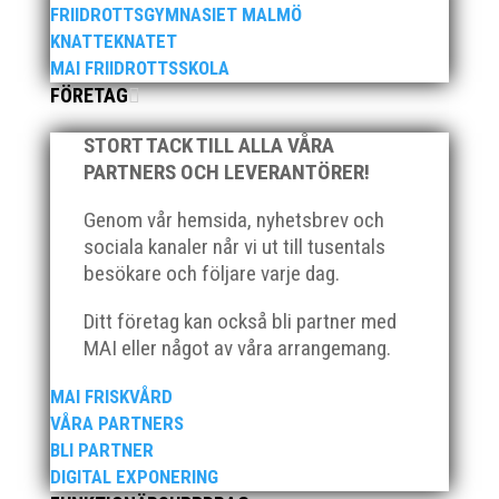
I mitten på förra veckan fylldes Atleticum med
FRIIDROTTSGYMNASIET MALMÖ
hundratals förväntansfulla och sprudlande barn från
KNATTEKNATET
totalt 25 olika skolor på MAIs årliga Malmö
MAI FRIIDROTTSSKOLA
Skolmästerskap. Skolorna på plats tävlade mot
FÖRETAG
varandra i friidrottsgrenarna: 60m, längdhopp,
höjdhopp och kulstötning. Malmö...
STORT TACK TILL ALLA VÅRA
PARTNERS OCH LEVERANTÖRER!
Genom vår hemsida, nyhetsbrev och
sociala kanaler når vi ut till tusentals
besökare och följare varje dag.
Ditt företag kan också bli partner med
Sveriges sprinterdrottning Julia Henriksson har valt
MAI eller något av våra arrangemang.
att fortsättningsvis tävla för MAI. – Det kan ge mig
jättemycket med stafettsatsning, lag-SM och annat
MAI FRISKVÅRD
som jag inte haft möjlighet till i Helsingborg. Jag får
VÅRA PARTNERS
bättre förutsättningar i Malmö. Det är en större...
BLI PARTNER
DIGITAL EXPONERING