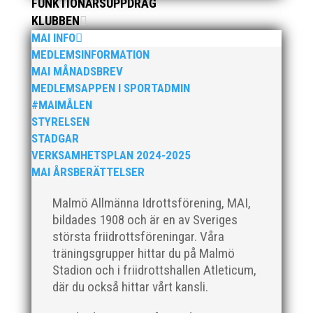
FUNKTIONÄRSUPPDRAG
KLUBBEN
MAI INFO
MEDLEMSINFORMATION
MAI hälsar välkommen till Pepparkaksspelen i
MAI MÅNADSBREV
Atleticum, Malmö, 10-11 december 2022
MEDLEMSAPPEN I SPORTADMIN
För mer info och anmälan, klicka här!
#MAIMÅLEN
STYRELSEN
STADGAR
VERKSAMHETSPLAN 2024-2025
MAI ÅRSBERÄTTELSER
Malmö Allmänna Idrottsförening, MAI,
Bild 2, från vänster: Johan Färemo, Alice Gossner,
bildades 1908 och är en av Sveriges
Daniel Johansson, Yvonne Gossner Vår
motionsgrupp MAI RUNNERS dominerade
största friidrottsföreningar. Våra
Kalkbrottsloppets damklass. Alice Gossner vann och
träningsgrupper hittar du på Malmö
Maria Wedgeworth knep bronsplatsen! Tvåa i loppet
Stadion och i friidrottshallen Atleticum,
blev Lisa Malmodin. Lisa sprang i...
där du också hittar vårt kansli.