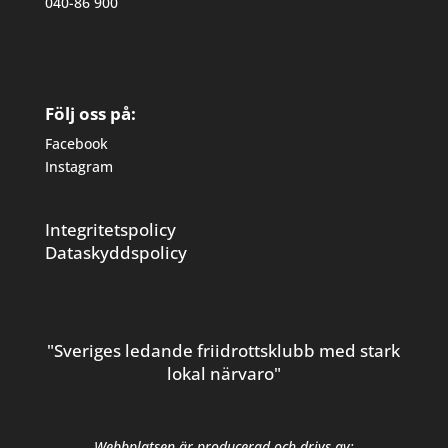
040-86 900
Följ oss på:
Facebook
Instagram
Integritetspolicy
Dataskyddspolicy
"Sveriges ledande friidrottsklubb med stark
lokal närvaro"
Webbplatsen är producerad och drivs av: