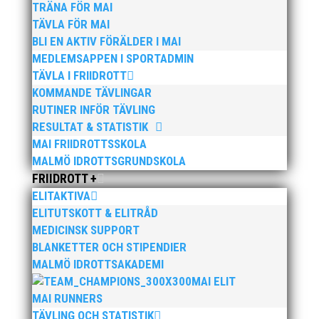
Publicerat tidigare
TRÄNA FÖR MAI
TÄVLA FÖR MAI
BLI EN AKTIV FÖRÄLDER I MAI
MEDLEMSAPPEN I SPORTADMIN
TÄVLA I FRIIDROTT
KOMMANDE TÄVLINGAR
Nu kan du se när första och sista träningstillfälle för
RUTINER INFÖR TÄVLING
Hösten 2024. Klicka här!
RESULTAT & STATISTIK
MAI FRIIDROTTSSKOLA
MALMÖ IDROTTSGRUNDSKOLA
FRIIDROTT +
ELITAKTIVA
ELITUTSKOTT & ELITRÅD
Malmöloppet gick av stapeln i lördags i ett riktigt
MEDICINSK SUPPORT
ruskväder. Fast det bromsade inte vår löpargrupp
BLANKETTER OCH STIPENDIER
som verkligen visade framfötterna.
MALMÖ IDROTTSAKADEMI
MAI ELIT
MAI RUNNERS
TÄVLING OCH STATISTIK