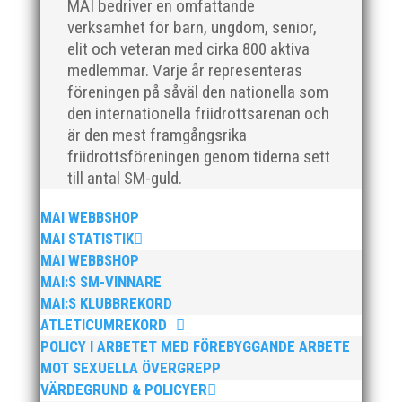
Peter Karlsson, till vårt team. Med hans tidigare
MAI bedriver en omfattande
erfarenhet och expertis från sina fyra år som
verksamhet för barn, ungdom, senior,
klubbchef på IF Kville i Göteborg är vi övertygade om
elit och veteran med cirka 800 aktiva
att han kommer...
medlemmar. Varje år representeras
föreningen på såväl den nationella som
den internationella friidrottsarenan och
är den mest framgångsrika
friidrottsföreningen genom tiderna sett
till antal SM-guld.
Den 24-25 februari var det SM för juniorer (K22/M22 -
P17/F17) i Örebro. MAI hade många fina framgångar.
MAI WEBBSHOP
En trupp om 14 ungdomar åkte upp till Örebro och
MAI STATISTIK
tog med sig 1 guld, 1 silver och 3 brons hem till
MAI WEBBSHOP
Malmö. Utöver det många finalplatser och fina...
MAI:S SM-VINNARE
MAI:S KLUBBREKORD
ATLETICUMREKORD
POLICY I ARBETET MED FÖREBYGGANDE ARBETE
MOT SEXUELLA ÖVERGREPP
VÄRDEGRUND & POLICYER