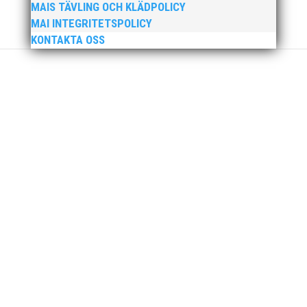
Ny friidrottsförälder? Se hit! Svenska
MAIS TÄVLING OCH KLÄDPOLICY
Friidrottsförbundets digitala föräldrautbildning riktar
MAI INTEGRITETSPOLICY
sig till dig som ny i friidrottsförälder. Kanske är du
KONTAKTA OSS
förälder eller vårdnadshavare och ny in i
föreningslivet, eller vill du bara bättra på dina
kunskaper om hur du kan...
Friidrottsåret inleddes med att MAI:s barn- och
ungdomsutskott åkte med 67 ungdomar på
klubbresa till Växjö och Quality Games den 20-21
januari. Utöver det ett stort antal aktiva 2007 och
äldre. Quality Games är en av de större
ungdomstävlingarna som anordnas under...