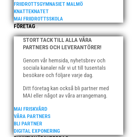
FRIIDROTTSGYMNASIET MALMÖ
KNATTEKNATET
MAI FRIIDROTTSSKOLA
FÖRETAG
Klubb Skåne bjuder in till årets första
grengruppsträff för häck och sprint Lördagen den 23
STORT TACK TILL ALLA VÅRA
mars blir det en dag med fokus på häck och sprint.
Träffen riktar sig till ALLA tränare samt aktiva födda
PARTNERS OCH LEVERANTÖRER!
2007–2010. Har ni en aktiv som är ett år yngre eller
Genom vår hemsida, nyhetsbrev och
äldre så hör...
sociala kanaler når vi ut till tusentals
besökare och följare varje dag.
Ditt företag kan också bli partner med
MAI eller något av våra arrangemang.
Den 16-17 mars är det dags igen för ett MAI
MAI FRISKVÅRD
arrangemang. Då anordnar MAI på uppdrag av
VÅRA PARTNERS
Svenska Friidrottsförbundet Götalandsmästerskapen
BLI PARTNER
för 13-14 åringar. De distrikt som ingår i
DIGITAL EXPONERING
Götalandsregionen och deltar med lag i