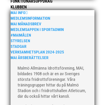
FUNKTIONÄRSUPPDRAG
Götalandsmästerskapen är Västsvenska, Göteborg,...
KLUBBEN
MAI INFO
MEDLEMSINFORMATION
MAI MÅNADSBREV
MEDLEMSAPPEN I SPORTADMIN
#MAIMÅLEN
I helgen anordnades Malmö Indoor Challenge i
Atleticum, en av MAI:s egna inomhusarrangemang
STYRELSEN
och med ungdom, senior och veterantävling i
STADGAR
friidrott. De allra yngsta var med på ”Prova-På-
VERKSAMHETSPLAN 2024-2025
Tävling". Det blev en härlig tävlingshelg med många
MAI ÅRSBERÄTTELSER
fina resultat med över 1650...
Malmö Allmänna Idrottsförening, MAI,
bildades 1908 och är en av Sveriges
största friidrottsföreningar. Våra
träningsgrupper hittar du på Malmö
Stadion och i friidrottshallen Atleticum,
Efter en noggrann och lång rekryteringsprocess är vi
där du också hittar vårt kansli.
glada att kunna välkomna vår nya klubbdirektör,