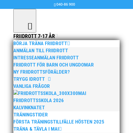
040-86 900
FRIIDROTT 7-17 ÅR
BÖRJA TRÄNA FRIIDROTT
Resultat, Veteran-DM Kastmångkamp i
ANMÄLAN TILL FRIIDROTT
Malmö 7 sept 2019
INTRESSEANMÄLAN FRIIDROTT
FRIIDROTT FÖR BARN OCH UNGDOMAR
nov 5, 2019
|
MAI MASTERS
NY FRIIDROTTSFÖRÄLDER?
TRYGG IDROTT
VDM Kastmångkamp 2019-09-07
VANLIGA FRÅGOR
MAI
FRIIDROTTSSKOLA 2026
KALVINKNATET
TRÄNINGSTIDER
FÖRSTA TRÄNINGSTILLFÄLLE HÖSTEN 2025
TRÄNA & TÄVLA I MAI