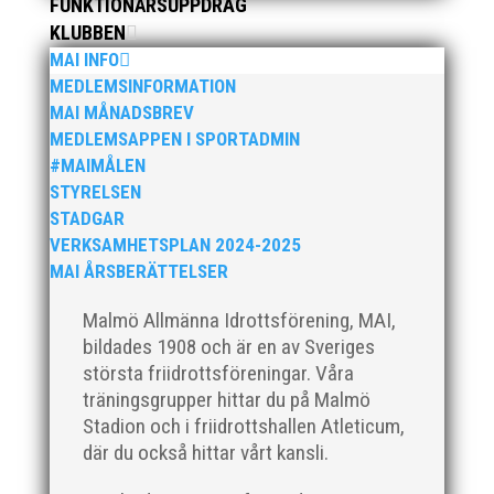
FUNKTIONÄRSUPPDRAG
Götalandsmästerskapen är Västsvenska, Göteborg,...
KLUBBEN
MAI INFO
MEDLEMSINFORMATION
MAI MÅNADSBREV
MEDLEMSAPPEN I SPORTADMIN
#MAIMÅLEN
I helgen anordnades Malmö Indoor Challenge i
Atleticum, en av MAI:s egna inomhusarrangemang
STYRELSEN
och med ungdom, senior och veterantävling i
STADGAR
friidrott. De allra yngsta var med på ”Prova-På-
VERKSAMHETSPLAN 2024-2025
Tävling". Det blev en härlig tävlingshelg med många
MAI ÅRSBERÄTTELSER
fina resultat med över 1650...
Malmö Allmänna Idrottsförening, MAI,
bildades 1908 och är en av Sveriges
största friidrottsföreningar. Våra
träningsgrupper hittar du på Malmö
Stadion och i friidrottshallen Atleticum,
Efter en noggrann och lång rekryteringsprocess är vi
där du också hittar vårt kansli.
glada att kunna välkomna vår nya klubbdirektör,