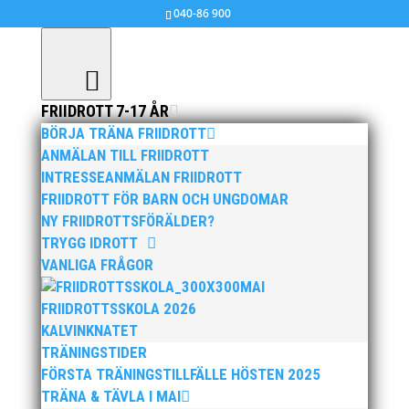
040-86 900
FRIIDROTT 7-17 ÅR
BÖRJA TRÄNA FRIIDROTT
Resultat, Veteran-DM Kula, Slägga, samt
ANMÄLAN TILL FRIIDROTT
en icke-DM-tävling i diskus 2018-06-06
INTRESSEANMÄLAN FRIIDROTT
FRIIDROTT FÖR BARN OCH UNGDOMAR
jun 10, 2018
|
MAI MASTERS
NY FRIIDROTTSFÖRÄLDER?
TRYGG IDROTT
VDM 2018-06-06 Kula och Slägga + Diskus
VANLIGA FRÅGOR
MAI
FRIIDROTTSSKOLA 2026
KALVINKNATET
TRÄNINGSTIDER
FÖRSTA TRÄNINGSTILLFÄLLE HÖSTEN 2025
TRÄNA & TÄVLA I MAI