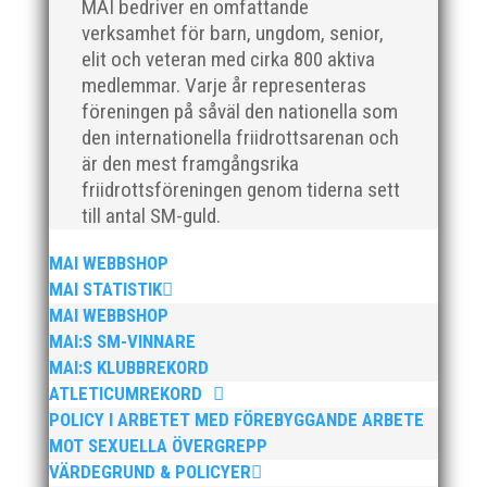
Peter Karlsson, till vårt team. Med hans tidigare
MAI bedriver en omfattande
erfarenhet och expertis från sina fyra år som
verksamhet för barn, ungdom, senior,
klubbchef på IF Kville i Göteborg är vi övertygade om
elit och veteran med cirka 800 aktiva
att han kommer...
medlemmar. Varje år representeras
föreningen på såväl den nationella som
den internationella friidrottsarenan och
är den mest framgångsrika
friidrottsföreningen genom tiderna sett
till antal SM-guld.
Den 24-25 februari var det SM för juniorer (K22/M22 -
P17/F17) i Örebro. MAI hade många fina framgångar.
MAI WEBBSHOP
En trupp om 14 ungdomar åkte upp till Örebro och
MAI STATISTIK
tog med sig 1 guld, 1 silver och 3 brons hem till
MAI WEBBSHOP
Malmö. Utöver det många finalplatser och fina...
MAI:S SM-VINNARE
MAI:S KLUBBREKORD
ATLETICUMREKORD
POLICY I ARBETET MED FÖREBYGGANDE ARBETE
MOT SEXUELLA ÖVERGREPP
VÄRDEGRUND & POLICYER