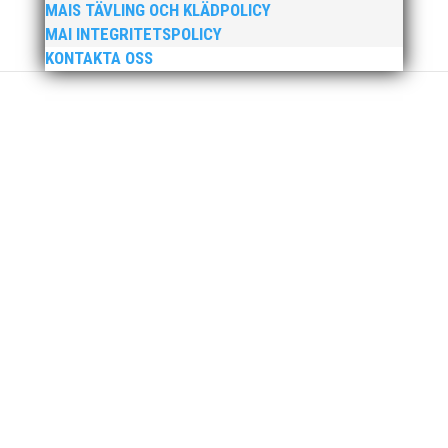
Ny friidrottsförälder? Se hit! Svenska
MAIS TÄVLING OCH KLÄDPOLICY
Friidrottsförbundets digitala föräldrautbildning riktar
MAI INTEGRITETSPOLICY
sig till dig som ny i friidrottsförälder. Kanske är du
KONTAKTA OSS
förälder eller vårdnadshavare och ny in i
föreningslivet, eller vill du bara bättra på dina
kunskaper om hur du kan...
Friidrottsåret inleddes med att MAI:s barn- och
ungdomsutskott åkte med 67 ungdomar på
klubbresa till Växjö och Quality Games den 20-21
januari. Utöver det ett stort antal aktiva 2007 och
äldre. Quality Games är en av de större
ungdomstävlingarna som anordnas under...