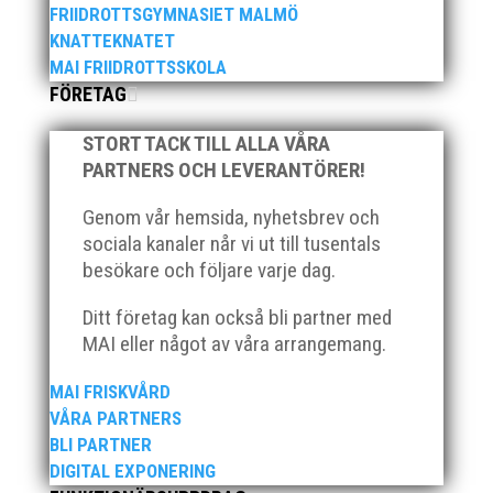
FRIIDROTTSGYMNASIET MALMÖ
KNATTEKNATET
MAI FRIIDROTTSSKOLA
FÖRETAG
Klubb Skåne bjuder in till årets första
grengruppsträff för häck och sprint Lördagen den 23
STORT TACK TILL ALLA VÅRA
mars blir det en dag med fokus på häck och sprint.
Träffen riktar sig till ALLA tränare samt aktiva födda
PARTNERS OCH LEVERANTÖRER!
2007–2010. Har ni en aktiv som är ett år yngre eller
Genom vår hemsida, nyhetsbrev och
äldre så hör...
sociala kanaler når vi ut till tusentals
besökare och följare varje dag.
Ditt företag kan också bli partner med
MAI eller något av våra arrangemang.
Den 16-17 mars är det dags igen för ett MAI
MAI FRISKVÅRD
arrangemang. Då anordnar MAI på uppdrag av
VÅRA PARTNERS
Svenska Friidrottsförbundet Götalandsmästerskapen
BLI PARTNER
för 13-14 åringar. De distrikt som ingår i
DIGITAL EXPONERING
Götalandsregionen och deltar med lag i