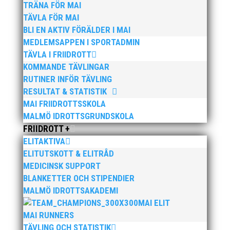
Publicerat tidigare
TRÄNA FÖR MAI
TÄVLA FÖR MAI
BLI EN AKTIV FÖRÄLDER I MAI
MEDLEMSAPPEN I SPORTADMIN
TÄVLA I FRIIDROTT
KOMMANDE TÄVLINGAR
Nu kan du se när första och sista träningstillfälle för
RUTINER INFÖR TÄVLING
Hösten 2024. Klicka här!
RESULTAT & STATISTIK
MAI FRIIDROTTSSKOLA
MALMÖ IDROTTSGRUNDSKOLA
FRIIDROTT +
ELITAKTIVA
ELITUTSKOTT & ELITRÅD
Malmöloppet gick av stapeln i lördags i ett riktigt
MEDICINSK SUPPORT
ruskväder. Fast det bromsade inte vår löpargrupp
BLANKETTER OCH STIPENDIER
som verkligen visade framfötterna.
MALMÖ IDROTTSAKADEMI
MAI ELIT
MAI RUNNERS
TÄVLING OCH STATISTIK