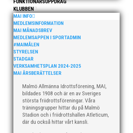
FUNKTIONÄRSUPPDRAG
Götalandsmästerskapen är Västsvenska, Göteborg,...
KLUBBEN
MAI INFO
MEDLEMSINFORMATION
MAI MÅNADSBREV
MEDLEMSAPPEN I SPORTADMIN
#MAIMÅLEN
I helgen anordnades Malmö Indoor Challenge i
Atleticum, en av MAI:s egna inomhusarrangemang
STYRELSEN
och med ungdom, senior och veterantävling i
STADGAR
friidrott. De allra yngsta var med på ”Prova-På-
VERKSAMHETSPLAN 2024-2025
Tävling". Det blev en härlig tävlingshelg med många
MAI ÅRSBERÄTTELSER
fina resultat med över 1650...
Malmö Allmänna Idrottsförening, MAI,
bildades 1908 och är en av Sveriges
största friidrottsföreningar. Våra
träningsgrupper hittar du på Malmö
Stadion och i friidrottshallen Atleticum,
Efter en noggrann och lång rekryteringsprocess är vi
där du också hittar vårt kansli.
glada att kunna välkomna vår nya klubbdirektör,