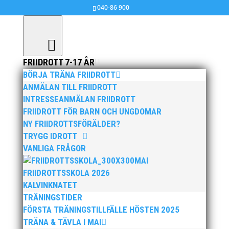
040-86 900
FRIIDROTT 7-17 ÅR
BÖRJA TRÄNA FRIIDROTT
Resultatlista Veteran-DM i Malmö 21
ANMÄLAN TILL FRIIDROTT
januari 2017
INTRESSEANMÄLAN FRIIDROTT
FRIIDROTT FÖR BARN OCH UNGDOMAR
jan 28, 2017
|
Ingen kategori
,
MAI MASTERS
NY FRIIDROTTSFÖRÄLDER?
TRYGG IDROTT
Resultatlista
VANLIGA FRÅGOR
MAI
FRIIDROTTSSKOLA 2026
KALVINKNATET
TRÄNINGSTIDER
FÖRSTA TRÄNINGSTILLFÄLLE HÖSTEN 2025
TRÄNA & TÄVLA I MAI