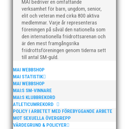
Peter Karlsson, till vårt team. Med hans tidigare
MAI bedriver en omfattande
erfarenhet och expertis från sina fyra år som
verksamhet för barn, ungdom, senior,
klubbchef på IF Kville i Göteborg är vi övertygade om
elit och veteran med cirka 800 aktiva
att han kommer...
medlemmar. Varje år representeras
föreningen på såväl den nationella som
den internationella friidrottsarenan och
är den mest framgångsrika
friidrottsföreningen genom tiderna sett
till antal SM-guld.
Den 24-25 februari var det SM för juniorer (K22/M22 -
P17/F17) i Örebro. MAI hade många fina framgångar.
MAI WEBBSHOP
En trupp om 14 ungdomar åkte upp till Örebro och
MAI STATISTIK
tog med sig 1 guld, 1 silver och 3 brons hem till
MAI WEBBSHOP
Malmö. Utöver det många finalplatser och fina...
MAI:S SM-VINNARE
MAI:S KLUBBREKORD
ATLETICUMREKORD
POLICY I ARBETET MED FÖREBYGGANDE ARBETE
MOT SEXUELLA ÖVERGREPP
VÄRDEGRUND & POLICYER