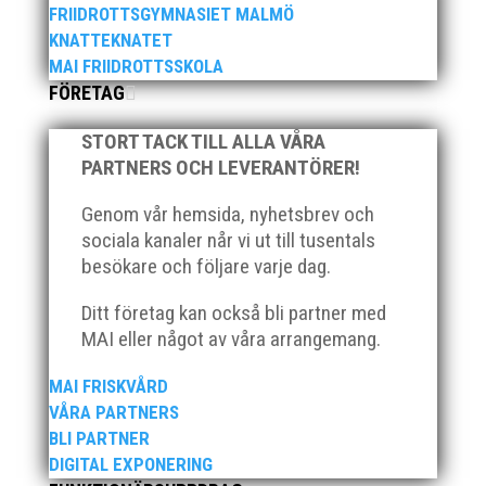
FRIIDROTTSGYMNASIET MALMÖ
KNATTEKNATET
MAI FRIIDROTTSSKOLA
FÖRETAG
Klubb Skåne bjuder in till årets första
grengruppsträff för häck och sprint Lördagen den 23
STORT TACK TILL ALLA VÅRA
mars blir det en dag med fokus på häck och sprint.
Träffen riktar sig till ALLA tränare samt aktiva födda
PARTNERS OCH LEVERANTÖRER!
2007–2010. Har ni en aktiv som är ett år yngre eller
Genom vår hemsida, nyhetsbrev och
äldre så hör...
sociala kanaler når vi ut till tusentals
besökare och följare varje dag.
Ditt företag kan också bli partner med
MAI eller något av våra arrangemang.
Den 16-17 mars är det dags igen för ett MAI
MAI FRISKVÅRD
arrangemang. Då anordnar MAI på uppdrag av
VÅRA PARTNERS
Svenska Friidrottsförbundet Götalandsmästerskapen
BLI PARTNER
för 13-14 åringar. De distrikt som ingår i
DIGITAL EXPONERING
Götalandsregionen och deltar med lag i