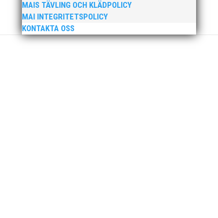
Ny friidrottsförälder? Se hit! Svenska
MAIS TÄVLING OCH KLÄDPOLICY
Friidrottsförbundets digitala föräldrautbildning riktar
MAI INTEGRITETSPOLICY
sig till dig som ny i friidrottsförälder. Kanske är du
KONTAKTA OSS
förälder eller vårdnadshavare och ny in i
föreningslivet, eller vill du bara bättra på dina
kunskaper om hur du kan...
Friidrottsåret inleddes med att MAI:s barn- och
ungdomsutskott åkte med 67 ungdomar på
klubbresa till Växjö och Quality Games den 20-21
januari. Utöver det ett stort antal aktiva 2007 och
äldre. Quality Games är en av de större
ungdomstävlingarna som anordnas under...