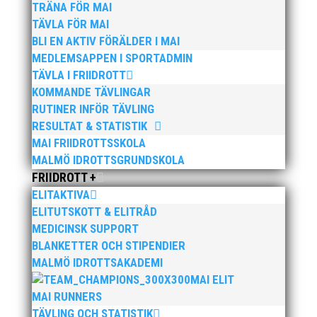
Publicerat tidigare
TRÄNA FÖR MAI
TÄVLA FÖR MAI
BLI EN AKTIV FÖRÄLDER I MAI
MEDLEMSAPPEN I SPORTADMIN
TÄVLA I FRIIDROTT
KOMMANDE TÄVLINGAR
Nu kan du se när första och sista träningstillfälle för
RUTINER INFÖR TÄVLING
Hösten 2024. Klicka här!
RESULTAT & STATISTIK
MAI FRIIDROTTSSKOLA
MALMÖ IDROTTSGRUNDSKOLA
FRIIDROTT +
ELITAKTIVA
ELITUTSKOTT & ELITRÅD
Malmöloppet gick av stapeln i lördags i ett riktigt
MEDICINSK SUPPORT
ruskväder. Fast det bromsade inte vår löpargrupp
BLANKETTER OCH STIPENDIER
som verkligen visade framfötterna.
MALMÖ IDROTTSAKADEMI
MAI ELIT
MAI RUNNERS
TÄVLING OCH STATISTIK