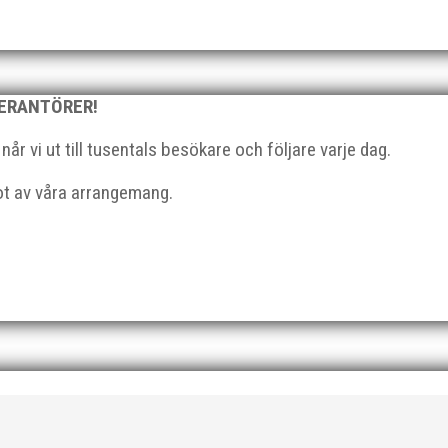
VERANTÖRER!
r vi ut till tusentals besökare och följare varje dag.
got av våra arrangemang.
det har intervjuat allas vår Hanna Katsler Mölstad och Johan Fä
ortage. Det ena publicerades i Skånska Dagbladet måndagen...
terna nu i dagarna. Det nya numret bjuder på mängder av spännan