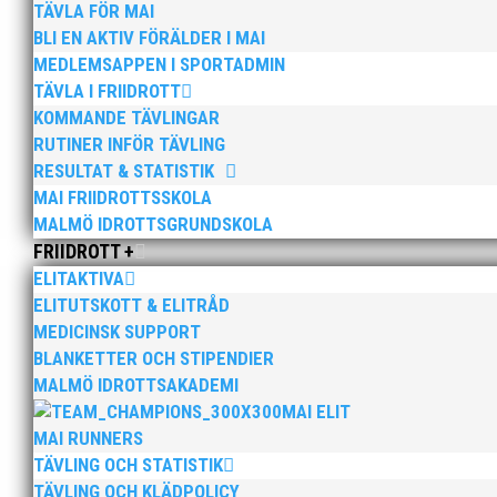
TÄVLA FÖR MAI
BLI EN AKTIV FÖRÄLDER I MAI
MEDLEMSAPPEN I SPORTADMIN
TÄVLA I FRIIDROTT
KOMMANDE TÄVLINGAR
RUTINER INFÖR TÄVLING
RESULTAT & STATISTIK
MAI FRIIDROTTSSKOLA
När restriktionerna äntligen lättat kunde vi arrang
MALMÖ IDROTTSGRUNDSKOLA
olika träningsgrupper. Att träna och träffas på det s
FRIIDROTT +
ELITAKTIVA
Läs mer
ELITUTSKOTT & ELITRÅD
MEDICINSK SUPPORT
BLANKETTER OCH STIPENDIER
MALMÖ IDROTTSAKADEMI
MAI ELIT
MAI RUNNERS
TÄVLING OCH STATISTIK
Den 13 november arrangerar vi ett höstlopp med sna
TÄVLING OCH KLÄDPOLICY