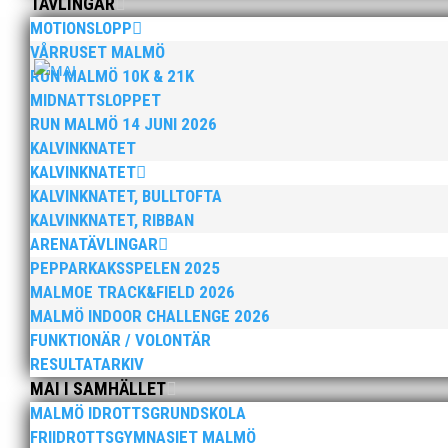
TÄVLINGAR
MOTIONSLOPP
VÅRRUSET MALMÖ
RUN MALMÖ 10K & 21K
MIDNATTSLOPPET
RUN MALMÖ 14 JUNI 2026
Vi har med stor sorg och saknad mottagit beskedet a
Sprint, hopp och mångkamp som tävlingsgrenar blev 
KALVINKNATET
KALVINKNATET
KALVINKNATET, BULLTOFTA
KALVINKNATET, RIBBAN
ARENATÄVLINGAR
PEPPARKAKSSPELEN 2025
MALMOE TRACK&FIELD 2026
MALMÖ INDOOR CHALLENGE 2026
Foto: Dick LottUnder perioden den 16-23 juni arrange
FUNKTIONÄR / VOLONTÄR
Ribban Nummerlapp och elektronisk tidtagning Portal
RESULTATARKIV
MAI I SAMHÄLLET
MALMÖ IDROTTSGRUNDSKOLA
FRIIDROTTSGYMNASIET MALMÖ