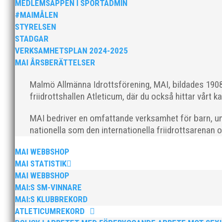
MEDLEMSAPPEN I SPORTADMIN
reportage” från vårt ISM. Vi har nöjet att publicera art
#MAIMÅLEN
STYRELSEN
STADGAR
VERKSAMHETSPLAN 2024-2025
MAI ÅRSBERÄTTELSER
Malmö Allmänna Idrottsförening, MAI, bildades 1908 
friidrottshallen Atleticum, där du också hittar vårt ka
Malmö Idrottsföreningars Samorganisations pris till L
meter, hon gjorde det helt överraskade, på en riktigt bra
MAI bedriver en omfattande verksamhet för barn, un
nationella som den internationella friidrottsarenan 
MAI WEBBSHOP
MAI STATISTIK
MAI WEBBSHOP
MAI:S SM-VINNARE
För fjärde året i rad har Scandic valt att uppmärksamm
MAI:S KLUBBREKORD
förälder från varje idrott. Slutligen blev det 72 "spor
ATLETICUMREKORD