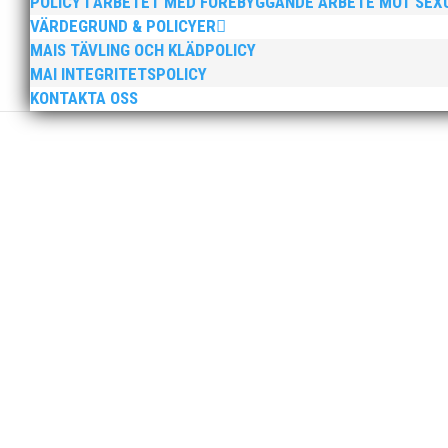
POLICY I ARBETET MED FÖREBYGGANDE ARBETE MOT SE
VÄRDEGRUND & POLICYER
MAIS TÄVLING OCH KLÄDPOLICY
MAI INTEGRITETSPOLICY
KONTAKTA OSS
Igår blev det klart att Wictor Petersson, Fanny Roos oc
Lägret för barn som är 6-12 år.Tränar du friidrott eller
här!