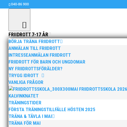
040-86 900
FRIIDROTT 7-17 ÅR
BÖRJA TRÄNA FRIIDROTT
ANMÄLAN TILL FRIIDROTT
INTRESSEANMÄLAN FRIIDROTT
Silvermedalj till Edvin Pe
FRIIDROTT FÖR BARN OCH UNGDOMAR
aug 22, 2015
|
Okategoriserade
NY FRIIDROTTSFÖRÄLDER?
TRYGG IDROTT
Vid USM i Karlskrona tog Edvin Persson 3.82 i s
VANLIGA FRÅGOR
MAI FRIIDROTTSSKOLA 202
Amani Ismael blev 4:a på 1500m hinder 5.43.9
KALVINKNATET
TRÄNINGSTIDER
FÖRSTA TRÄNINGSTILLFÄLLE HÖSTEN 2025
TRÄNA & TÄVLA I MAI
TRÄNA FÖR MAI