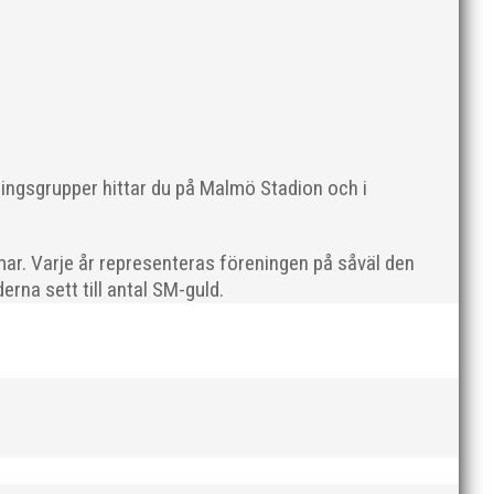
ningsgrupper hittar du på Malmö Stadion och i
ering:”Nikki Anderberg inte bara vann SM-guld på 100
ar. Varje år representeras föreningen på såväl den
rna sett till antal SM-guld.
älder". Nytt för i år är att priset delas ut till en