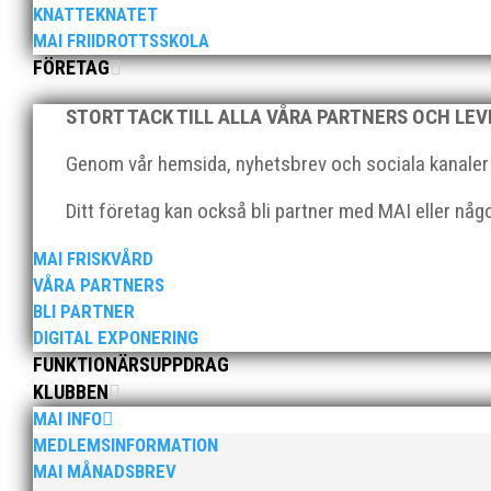
KNATTEKNATET
MAI FRIIDROTTSSKOLA
FÖRETAG
Många fina pers på helgens tävling!
STORT TACK TILL ALLA VÅRA PARTNERS OCH LE
Genom vår hemsida, nyhetsbrev och sociala kanaler nå
Ditt företag kan också bli partner med MAI eller nå
MAI FRISKVÅRD
Foto: Skånska Dagbladet/Norra Skåne Skånska Dagbla
VÅRA PARTNERS
löparglädje och det resulterade i två fina dubbelrep
BLI PARTNER
DIGITAL EXPONERING
FUNKTIONÄRSUPPDRAG
KLUBBEN
MAI INFO
MEDLEMSINFORMATION
MAI MÅNADSBREV
Magasin Spring #2 2021 är på väg ut till prenumeran