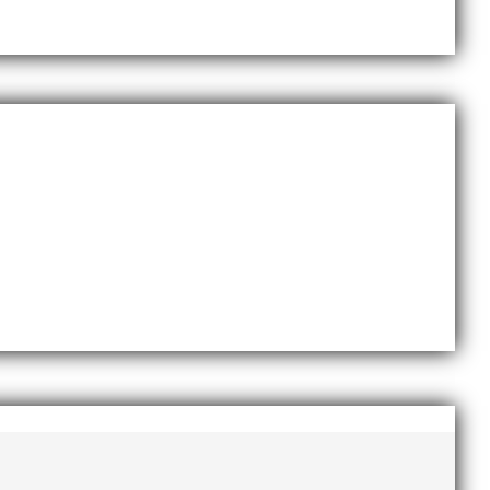
remo från MAI RUNNERS. Temat var motion och
de läsning, bland annat ett ”bakom-kulisserna-