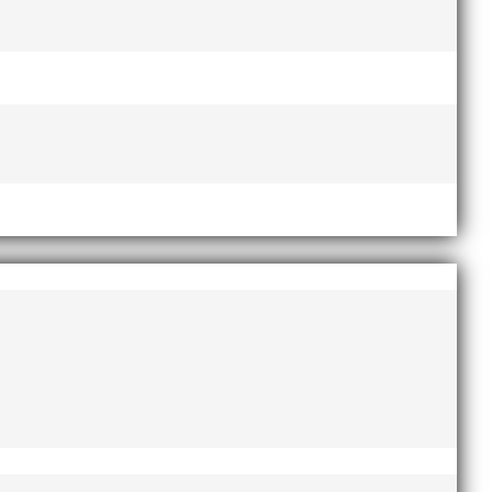
gt för sammanhållningen i en stor klubb med många
edare och föräldrar.
esundsbron. Vi erbjuder distanserna 5 KM och 10 KM.