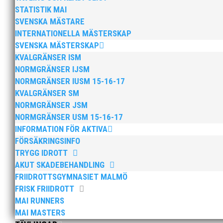
Äntligen kan vi springa tillsammans igen! – Gemensam
STATISTIK MAI
SVENSKA MÄSTARE
INTERNATIONELLA MÄSTERSKAP
SVENSKA MÄSTERSKAP
KVALGRÄNSER ISM
NORMGRÄNSER IJSM
NORMGRÄNSER IUSM 15-16-17
Efter en rafflande avslutning lyckades MAI:s ungdom
KVALGRÄNSER SM
bronsmedaljen, 3.5 poäng före Hammarby IF. Laget s
NORMGRÄNSER JSM
NORMGRÄNSER USM 15-16-17
INFORMATION FÖR AKTIVA
FÖRSÄKRINGSINFO
TRYGG IDROTT
AKUT SKADEBEHANDLING
FRIIDROTTSGYMNASIET MALMÖ
Thobias Montler vann Diamond League-finalen i Zürich o
FRISK FRIIDROTT
trean Roos I kulringen inledde Fanny Roos starkt. Län
MAI RUNNERS
MAI MASTERS