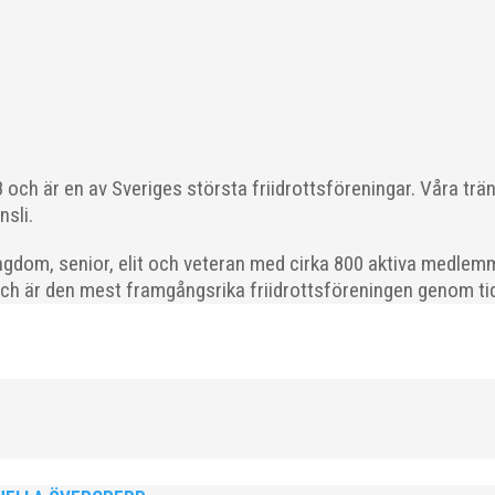
ikeln i sin helhet: >> ISM Friidrott i Magasin...
och är en av Sveriges största friidrottsföreningar. Våra trä
nsli.
ovande tjej i Malmö för 2020 går till Nikki Anderberg, MAI. Motiv
 tid och efter att i två år haft...
gdom, senior, elit och veteran med cirka 800 aktiva medlemm
och är den mest framgångsrika friidrottsföreningen genom tide
a engagerande och stöttande föräldrar genom att utse "Årets Sportför
tföräldrar" som stod som vinnare, och...