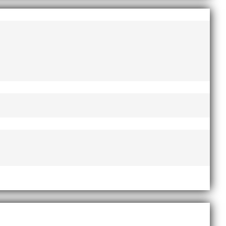
började representera föreningen i åldersgruppen M60.
igt upphottad version: Förutbestämt bana nere på