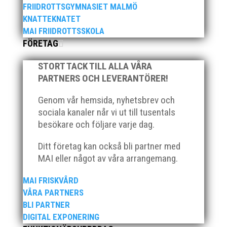
FRIIDROTTSGYMNASIET MALMÖ
att vår främsta inom veteransidan i Malmö AI lämnat
KNATTEKNATET
oss. Kenneth började representera föreningen i
åldersgruppen M60. Sprint, hopp och mångkamp
MAI FRIIDROTTSSKOLA
som tävlingsgrenar blev hans signum dessa första år
FÖRETAG
som...
STORT TACK TILL ALLA VÅRA
PARTNERS OCH LEVERANTÖRER!
Genom vår hemsida, nyhetsbrev och
sociala kanaler når vi ut till tusentals
besökare och följare varje dag.
Foto: Dick LottUnder perioden den 16-23 juni
arrangerar vi i MAI Malmöloppet.Även i år
Ditt företag kan också bli partner med
Coronaanpassat, fast i en kraftigt upphottad version:
MAI eller något av våra arrangemang.
Förutbestämt bana nere på Ribban Nummerlapp och
elektronisk tidtagning Portaler vid starten, vid
MAI FRISKVÅRD
vändningarna och vid målgången...
VÅRA PARTNERS
BLI PARTNER
DIGITAL EXPONERING