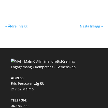
Sivnert, 19 och Wilma Rosenquist, 19 att ta stora kliv
2020 och slå sig in i senioreliten på allvar. •...
« Äldre inlägg
Nästa Inlägg »
Engagemang • Kompetens • Gemenskap
ADRESS:
Eric Perssons väg 53
217 62 Malmö
TELEFON:
040-86 900