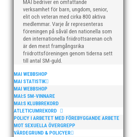
MAI bedriver en omfattande
Magasin Spring #2 2021 är på väg ut till
verksamhet för barn, ungdom, senior,
prenumeranterna nu i dagarna. Det nya numret
elit och veteran med cirka 800 aktiva
bjuder på mängder av spännande läsning, bland
medlemmar. Varje år representeras
annat ett ”bakom-kulisserna-reportage” från vårt ISM.
föreningen på såväl den nationella som
Vi har nöjet att publicera artikeln i sin helhet: >> ISM
Friidrott i Magasin...
den internationella friidrottsarenan och
är den mest framgångsrika
friidrottsföreningen genom tiderna sett
till antal SM-guld.
MAI WEBBSHOP
MAI STATISTIK
Malmö Idrottsföreningars Samorganisations pris till
MAI WEBBSHOP
Lovande tjej i Malmö för 2020 går till Nikki
Anderberg, MAI. Motivering:”Nikki Anderberg inte
MAI:S SM-VINNARE
bara vann SM-guld på 100 meter, hon gjorde det helt
MAI:S KLUBBREKORD
överraskade, på en riktigt bra tid och efter att i två år
ATLETICUMREKORD
haft...
POLICY I ARBETET MED FÖREBYGGANDE ARBETE
MOT SEXUELLA ÖVERGREPP
VÄRDEGRUND & POLICYER