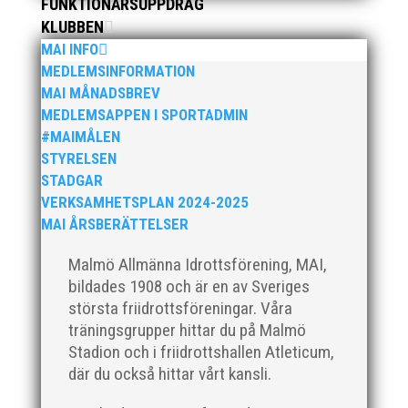
FUNKTIONÄRSUPPDRAG
KLUBBEN
MAI INFO
Många fina pers på helgens tävling!
MEDLEMSINFORMATION
MAI MÅNADSBREV
MEDLEMSAPPEN I SPORTADMIN
#MAIMÅLEN
STYRELSEN
STADGAR
Foto: Skånska Dagbladet/Norra Skåne Skånska
VERKSAMHETSPLAN 2024-2025
Dagbladet har intervjuat allas vår Hanna Katsler
MAI ÅRSBERÄTTELSER
Mölstad och Johan Färemo från MAI RUNNERS. Temat
var motion och löparglädje och det resulterade i två
Malmö Allmänna Idrottsförening, MAI,
fina dubbelreportage. Det ena publicerades i
bildades 1908 och är en av Sveriges
Skånska Dagbladet måndagen...
största friidrottsföreningar. Våra
träningsgrupper hittar du på Malmö
Stadion och i friidrottshallen Atleticum,
där du också hittar vårt kansli.