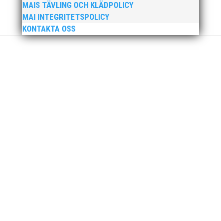
MAIS TÄVLING OCH KLÄDPOLICY
MAI INTEGRITETSPOLICY
KONTAKTA OSS
För fjärde året i rad har Scandic valt att
uppmärksamma engagerande och stöttande
föräldrar genom att utse "Årets Sportförälder". Nytt
för i år är att priset delas ut till en förälder från varje
idrott. Slutligen blev det 72 "sportföräldrar" som stod
som vinnare, och...
Igår blev det klart att Wictor Petersson, Fanny Roos
och Thobias Montler har blivit uttagna till OS i Tokyo i
sommar. Vi säger GRATTIS och lycka till!