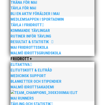
TRÄNA FÖR MAI
TÄVLA FÖR MAI
BLI EN AKTIV FÖRÄLDER I MAI
MEDLEMSAPPEN I SPORTADMIN
TÄVLA I FRIIDROTT
Publicerat tidigare
KOMMANDE TÄVLINGAR
RUTINER INFÖR TÄVLING
RESULTAT & STATISTIK
MAI FRIIDROTTSSKOLA
MALMÖ IDROTTSGRUNDSKOLA
FRIIDROTT +
När restriktionerna äntligen lättat kunde vi arrangera
ELITAKTIVA
en Klubbdag för en och samma åldersgrupp, något
ELITUTSKOTT & ELITRÅD
som är viktigt för sammanhållningen i en stor klubb
med många olika träningsgrupper. Att träna och
MEDICINSK SUPPORT
träffas på det sättet bygger klubbanda och vi lär
BLANKETTER OCH STIPENDIER
känna varandra såväl aktiva som ledare och
MALMÖ IDROTTSAKADEMI
föräldrar.
MAI ELIT
MAI RUNNERS
Läs mer
TÄVLING OCH STATISTIK