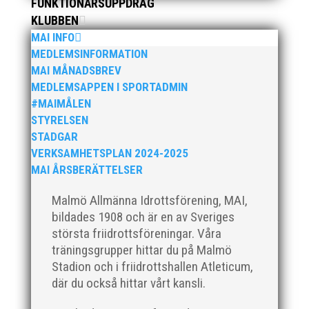
FUNKTIONÄRSUPPDRAG
vändningarna och vid målgången...
KLUBBEN
MAI INFO
MEDLEMSINFORMATION
MAI MÅNADSBREV
MEDLEMSAPPEN I SPORTADMIN
#MAIMÅLEN
Många fina pers på helgens tävling!
STYRELSEN
STADGAR
VERKSAMHETSPLAN 2024-2025
MAI ÅRSBERÄTTELSER
Malmö Allmänna Idrottsförening, MAI,
Foto: Skånska Dagbladet/Norra Skåne Skånska
bildades 1908 och är en av Sveriges
Dagbladet har intervjuat allas vår Hanna Katsler
största friidrottsföreningar. Våra
Mölstad och Johan Färemo från MAI RUNNERS. Temat
träningsgrupper hittar du på Malmö
var motion och löparglädje och det resulterade i två
Stadion och i friidrottshallen Atleticum,
fina dubbelreportage. Det ena publicerades i
Skånska Dagbladet måndagen...
där du också hittar vårt kansli.