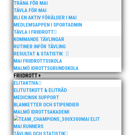
TRÄNA FÖR MAI
GRATTIS Marinda och Stellan, ni är ett härligt och
TÄVLA FÖR MAI
ambitiöst team!
BLI EN AKTIV FÖRÄLDER I MAI
MEDLEMSAPPEN I SPORTADMIN
TÄVLA I FRIIDROTT
KOMMANDE TÄVLINGAR
RUTINER INFÖR TÄVLING
RESULTAT & STATISTIK
MAI FRIIDROTTSSKOLA
Publicerat tidigare
MALMÖ IDROTTSGRUNDSKOLA
FRIIDROTT +
ELITAKTIVA
ELITUTSKOTT & ELITRÅD
MEDICINSK SUPPORT
BLANKETTER OCH STIPENDIER
När restriktionerna äntligen lättat kunde vi arrangera
MALMÖ IDROTTSAKADEMI
en Klubbdag för en och samma åldersgrupp, något
som är viktigt för sammanhållningen i en stor klubb
MAI ELIT
med många olika träningsgrupper. Att träna och
MAI RUNNERS
träffas på det sättet bygger klubbanda och vi lär
TÄVLING OCH STATISTIK