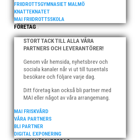
FRIIDROTTSGYMNASIET MALMÖ
KNATTEKNATET
MAI FRIIDROTTSSKOLA
FÖRETAG
Vi har med stor sorg och saknad mottagit beskedet
att vår främsta inom veteransidan i Malmö AI lämnat
STORT TACK TILL ALLA VÅRA
oss. Kenneth började representera föreningen i
PARTNERS OCH LEVERANTÖRER!
åldersgruppen M60. Sprint, hopp och mångkamp
som tävlingsgrenar blev hans signum dessa första år
Genom vår hemsida, nyhetsbrev och
som...
sociala kanaler når vi ut till tusentals
besökare och följare varje dag.
Ditt företag kan också bli partner med
MAI eller något av våra arrangemang.
Foto: Dick LottUnder perioden den 16-23 juni
MAI FRISKVÅRD
arrangerar vi i MAI Malmöloppet.Även i år
VÅRA PARTNERS
Coronaanpassat, fast i en kraftigt upphottad version:
BLI PARTNER
Förutbestämt bana nere på Ribban Nummerlapp och
DIGITAL EXPONERING
elektronisk tidtagning Portaler vid starten, vid