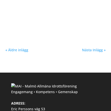
Ett oroligt år med stora utmaningar för friidrotten och
idrotten i stort. Men det har inte hindrat Malmö AI:s
väldigt talangfulla trio Nikki Anderberg, 18, Filippa
Sivnert, 19 och Wilma Rosenquist, 19 att ta stora kliv
2020 och slå sig in i senioreliten på allvar. •...
« Äldre inlägg
Nästa Inlägg »
Engagemang • Kompetens • Gemenskap
ADRESS:
Eric Perssons väg 53