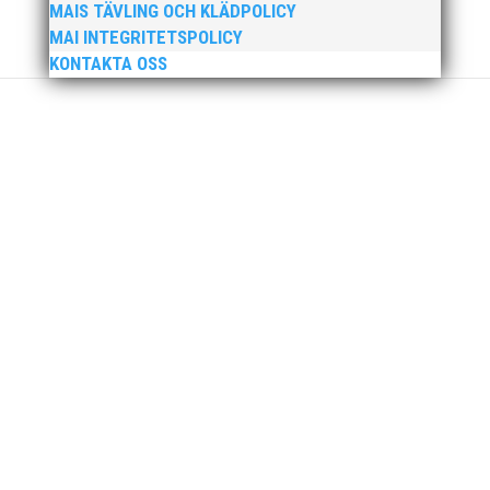
överraskade, på en riktigt bra tid och efter att i två år
MAIS TÄVLING OCH KLÄDPOLICY
haft...
MAI INTEGRITETSPOLICY
KONTAKTA OSS
För fjärde året i rad har Scandic valt att
uppmärksamma engagerande och stöttande
föräldrar genom att utse "Årets Sportförälder". Nytt
för i år är att priset delas ut till en förälder från varje
idrott. Slutligen blev det 72 "sportföräldrar" som stod
som vinnare, och...
Igår blev det klart att Wictor Petersson, Fanny Roos
och Thobias Montler har blivit uttagna till OS i Tokyo i