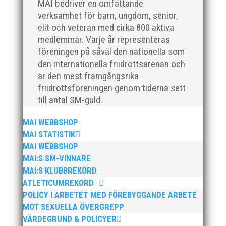
MAI bedriver en omfattande
verksamhet för barn, ungdom, senior,
elit och veteran med cirka 800 aktiva
medlemmar. Varje år representeras
föreningen på såväl den nationella som
Magasin Spring #2 2021 är på väg ut till
den internationella friidrottsarenan och
prenumeranterna nu i dagarna. Det nya numret
är den mest framgångsrika
bjuder på mängder av spännande läsning, bland
annat ett ”bakom-kulisserna-reportage” från vårt ISM.
friidrottsföreningen genom tiderna sett
Vi har nöjet att publicera artikeln i sin helhet: >> ISM
till antal SM-guld.
Friidrott i Magasin...
MAI WEBBSHOP
MAI STATISTIK
MAI WEBBSHOP
MAI:S SM-VINNARE
MAI:S KLUBBREKORD
ATLETICUMREKORD
Malmö Idrottsföreningars Samorganisations pris till
Lovande tjej i Malmö för 2020 går till Nikki
POLICY I ARBETET MED FÖREBYGGANDE ARBETE
Anderberg, MAI. Motivering:”Nikki Anderberg inte
MOT SEXUELLA ÖVERGREPP
bara vann SM-guld på 100 meter, hon gjorde det helt
VÄRDEGRUND & POLICYER