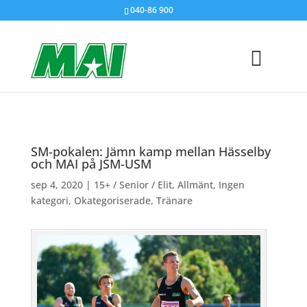
040-86 900
SM-pokalen: Jämn kamp mellan Hässelby
och MAI på JSM-USM
sep 4, 2020
|
15+ / Senior / Elit
,
Allmänt
,
Ingen
kategori
,
Okategoriserade
,
Tränare