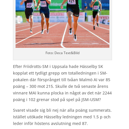
Foto: Deca Text&Bild
Efter Friidrotts-SM i Uppsala hade Hässelby SK
kopplat ett tydligt grepp om totalledningen i SM-
pokalen där försprånget till tvåan Malmö AI var 85
poäng – 300 mot 215. Skulle de två senaste årens
vinnare MAI kunna plocka in något av det när 2244
poäng i 102 grenar stod på spel på JSM-USM?
Svaret visade sig bli nej när alla poäng summerats.
Istället utökade Hässelby ledningen med 1.5 p och
leder inför höstens avslutning med 87.