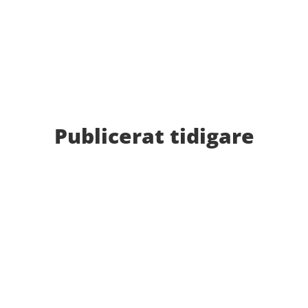
Publicerat tidigare
Nu kan du se när första och sista träningstillfälle för
Hösten 2024. Klicka här!