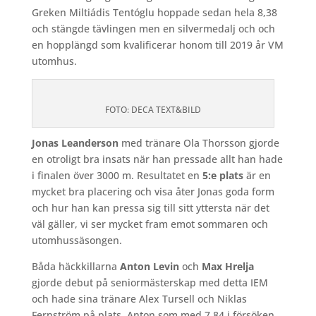
Greken Miltiádis Tentóglu hoppade sedan hela 8,38
och stängde tävlingen men en silvermedalj och och
en hopplängd som kvalificerar honom till 2019 år VM
utomhus.
FOTO: DECA TEXT&BILD
Jonas Leanderson
med tränare Ola Thorsson gjorde
en otroligt bra insats när han pressade allt han hade
i finalen över 3000 m. Resultatet en
5:e plats
är en
mycket bra placering och visa åter Jonas goda form
och hur han kan pressa sig till sitt yttersta när det
väl gäller, vi ser mycket fram emot sommaren och
utomhussäsongen.
Båda häckkillarna
Anton Levin
och
Max Hrelja
gjorde debut på seniormästerskap med detta IEM
och hade sina tränare Alex Tursell och Niklas
Fernström på plats. Anton som med 7,84 i försöken