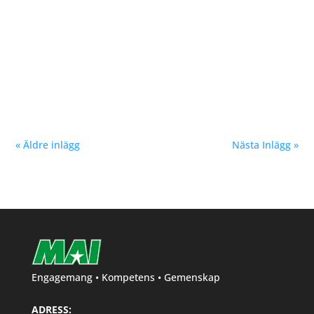
Vår samarbetspartner Löplabbet var prisutdelare i
samtliga klasser. Tack för fina priser Löplabbet och
Per! Malmö Höstmil i natursköna Bunkeflostrand
föregående helg blev en succé. Vi i MAI har försökt
skapa ett lopp med fokus på platt och rak bana för
snabba tider....
« Äldre inlägg
Nästa Inlägg »
Engagemang • Kompetens • Gemenskap
ADRESS: