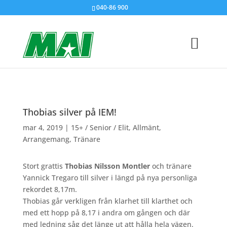
040-86 900
Thobias silver på IEM!
mar 4, 2019
|
15+ / Senior / Elit
,
Allmänt
,
Arrangemang
,
Tränare
Stort grattis
Thobias Nilsson Montler
och tränare
Yannick Tregaro till silver i längd på nya personliga
rekordet 8,17m.
Thobias går verkligen från klarhet till klarthet och
med ett hopp på 8,17 i andra om gången och där
med ledning såg det länge ut att hålla hela vägen.