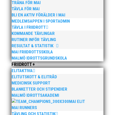
TRÄNA FÖR MAI
TÄVLA FÖR MAI
BLI EN AKTIV FÖRÄLDER I MAI
MEDLEMSAPPEN I SPORTADMIN
TÄVLA I FRIIDROTT
KOMMANDE TÄVLINGAR
RUTINER INFÖR TÄVLING
Publicerat tidigare
RESULTAT & STATISTIK
MAI FRIIDROTTSSKOLA
MALMÖ IDROTTSGRUNDSKOLA
FRIIDROTT +
ELITAKTIVA
Nu kan du se när första och sista träningstillfälle för
ELITUTSKOTT & ELITRÅD
Hösten 2024. Klicka här!
MEDICINSK SUPPORT
BLANKETTER OCH STIPENDIER
MALMÖ IDROTTSAKADEMI
MAI ELIT
MAI RUNNERS
TÄVLING OCH STATISTIK