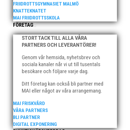
FRIIDROTTSGYMNASIET MALMÖ
KNATTEKNATET
Över hundra personer infann sig till årsmötet som
MAI FRIIDROTTSSKOLA
ägde rum på onsdagskvällen på Erics Bar &
FÖRETAG
Restaurang på Stadionområdet.
STORT TACK TILL ALLA VÅRA
PARTNERS OCH LEVERANTÖRER!
Genom vår hemsida, nyhetsbrev och
sociala kanaler når vi ut till tusentals
Klubb Skåne bjuder in till årets första
besökare och följare varje dag.
grengruppsträff för häck och sprint Lördagen den 23
Ditt företag kan också bli partner med
mars blir det en dag med fokus på häck och sprint.
Träffen riktar sig till ALLA tränare samt aktiva födda
MAI eller något av våra arrangemang.
2007–2010. Har ni en aktiv som är ett år yngre eller
äldre så hör...
MAI FRISKVÅRD
VÅRA PARTNERS
BLI PARTNER
DIGITAL EXPONERING