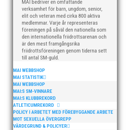
MAI bedriver en omfattande
verksamhet för barn, ungdom, senior,
elit och veteran med cirka 800 aktiva
medlemmar. Varje år representeras
föreningen på såväl den nationella som
Efter en noggrann och lång rekryteringsprocess är vi
den internationella friidrottsarenan och
glada att kunna välkomna vår nya klubbdirektör,
är den mest framgångsrika
Peter Karlsson, till vårt team. Med hans tidigare
friidrottsföreningen genom tiderna sett
erfarenhet och expertis från sina fyra år som
till antal SM-guld.
klubbchef på IF Kville i Göteborg är vi övertygade om
att han kommer...
MAI WEBBSHOP
MAI STATISTIK
MAI WEBBSHOP
MAI:S SM-VINNARE
MAI:S KLUBBREKORD
ATLETICUMREKORD
Den 24-25 februari var det SM för juniorer (K22/M22 -
POLICY I ARBETET MED FÖREBYGGANDE ARBETE
P17/F17) i Örebro. MAI hade många fina framgångar.
MOT SEXUELLA ÖVERGREPP
En trupp om 14 ungdomar åkte upp till Örebro och
VÄRDEGRUND & POLICYER
tog med sig 1 guld, 1 silver och 3 brons hem till