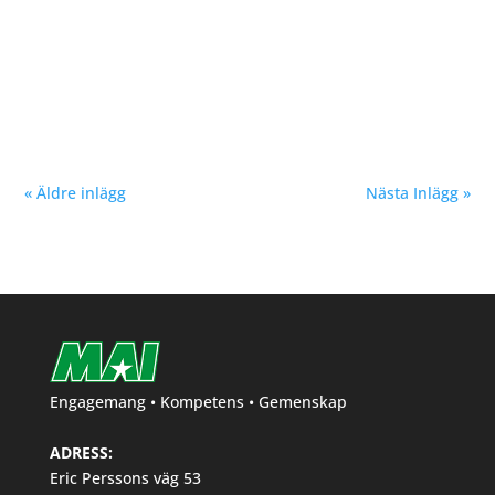
samtliga klasser. Tack för fina priser Löplabbet och
Per! Malmö Höstmil i natursköna Bunkeflostrand
föregående helg blev en succé. Vi i MAI har försökt
skapa ett lopp med fokus på platt och rak bana för
snabba tider....
« Äldre inlägg
Nästa Inlägg »
Engagemang • Kompetens • Gemenskap
ADRESS:
Eric Perssons väg 53