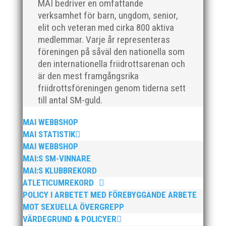
MAI bedriver en omfattande
verksamhet för barn, ungdom, senior,
elit och veteran med cirka 800 aktiva
medlemmar. Varje år representeras
Efter en noggrann och lång rekryteringsprocess är vi
föreningen på såväl den nationella som
glada att kunna välkomna vår nya klubbdirektör,
den internationella friidrottsarenan och
Peter Karlsson, till vårt team. Med hans tidigare
är den mest framgångsrika
erfarenhet och expertis från sina fyra år som
klubbchef på IF Kville i Göteborg är vi övertygade om
friidrottsföreningen genom tiderna sett
att han kommer...
till antal SM-guld.
MAI WEBBSHOP
MAI STATISTIK
MAI WEBBSHOP
MAI:S SM-VINNARE
MAI:S KLUBBREKORD
Den 24-25 februari var det SM för juniorer (K22/M22 -
ATLETICUMREKORD
P17/F17) i Örebro. MAI hade många fina framgångar.
En trupp om 14 ungdomar åkte upp till Örebro och
POLICY I ARBETET MED FÖREBYGGANDE ARBETE
tog med sig 1 guld, 1 silver och 3 brons hem till
MOT SEXUELLA ÖVERGREPP
Malmö. Utöver det många finalplatser och fina...
VÄRDEGRUND & POLICYER