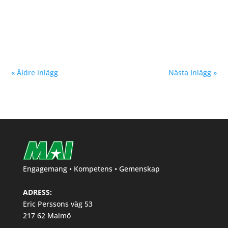
föregående helg blev en succé. Vi i MAI har försökt
skapa ett lopp med fokus på platt och rak bana för
snabba tider....
« Äldre inlägg
Nästa Inlägg »
Engagemang • Kompetens • Gemenskap
ADRESS:
Eric Perssons väg 53
217 62 Malmö