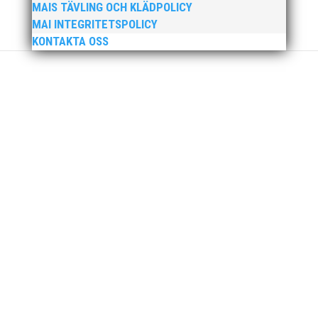
MAIS TÄVLING OCH KLÄDPOLICY
MAI INTEGRITETSPOLICY
KONTAKTA OSS
Ny friidrottsförälder? Se hit! Svenska
Friidrottsförbundets digitala föräldrautbildning riktar
sig till dig som ny i friidrottsförälder. Kanske är du
förälder eller vårdnadshavare och ny in i
föreningslivet, eller vill du bara bättra på dina
kunskaper om hur du kan...
Friidrottsåret inleddes med att MAI:s barn- och
ungdomsutskott åkte med 67 ungdomar på
klubbresa till Växjö och Quality Games den 20-21
januari. Utöver det ett stort antal aktiva 2007 och