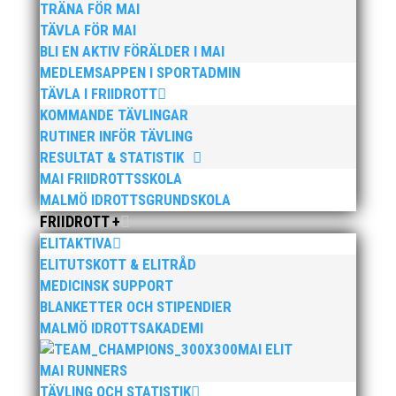
TRÄNA FÖR MAI
TÄVLA FÖR MAI
BLI EN AKTIV FÖRÄLDER I MAI
MEDLEMSAPPEN I SPORTADMIN
TÄVLA I FRIIDROTT
Publicerat tidigare
KOMMANDE TÄVLINGAR
RUTINER INFÖR TÄVLING
RESULTAT & STATISTIK
MAI FRIIDROTTSSKOLA
MALMÖ IDROTTSGRUNDSKOLA
FRIIDROTT +
Nu kan du se när första och sista träningstillfälle för
ELITAKTIVA
Hösten 2024. Klicka här!
ELITUTSKOTT & ELITRÅD
MEDICINSK SUPPORT
BLANKETTER OCH STIPENDIER
MALMÖ IDROTTSAKADEMI
MAI ELIT
MAI RUNNERS
Malmöloppet gick av stapeln i lördags i ett riktigt
TÄVLING OCH STATISTIK