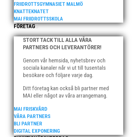
FRIIDROTTSGYMNASIET MALMÖ
Över hundra personer infann sig till årsmötet som
KNATTEKNATET
ägde rum på onsdagskvällen på Erics Bar &
MAI FRIIDROTTSSKOLA
Restaurang på Stadionområdet.
FÖRETAG
STORT TACK TILL ALLA VÅRA
PARTNERS OCH LEVERANTÖRER!
Genom vår hemsida, nyhetsbrev och
Klubb Skåne bjuder in till årets första
sociala kanaler når vi ut till tusentals
grengruppsträff för häck och sprint Lördagen den 23
besökare och följare varje dag.
mars blir det en dag med fokus på häck och sprint.
Träffen riktar sig till ALLA tränare samt aktiva födda
Ditt företag kan också bli partner med
2007–2010. Har ni en aktiv som är ett år yngre eller
MAI eller något av våra arrangemang.
äldre så hör...
MAI FRISKVÅRD
VÅRA PARTNERS
BLI PARTNER
DIGITAL EXPONERING