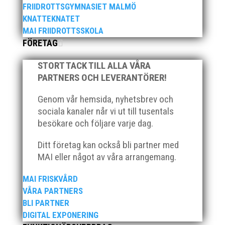
FRIIDROTTSGYMNASIET MALMÖ
KNATTEKNATET
MAI FRIIDROTTSSKOLA
Över hundra personer infann sig till årsmötet som
FÖRETAG
ägde rum på onsdagskvällen på Erics Bar &
Restaurang på Stadionområdet.
STORT TACK TILL ALLA VÅRA
PARTNERS OCH LEVERANTÖRER!
Genom vår hemsida, nyhetsbrev och
sociala kanaler når vi ut till tusentals
besökare och följare varje dag.
Klubb Skåne bjuder in till årets första
Ditt företag kan också bli partner med
grengruppsträff för häck och sprint Lördagen den 23
mars blir det en dag med fokus på häck och sprint.
MAI eller något av våra arrangemang.
Träffen riktar sig till ALLA tränare samt aktiva födda
2007–2010. Har ni en aktiv som är ett år yngre eller
MAI FRISKVÅRD
äldre så hör...
VÅRA PARTNERS
BLI PARTNER
DIGITAL EXPONERING