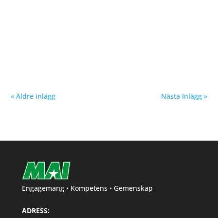
Vår samarbetspartner Löplabbet var prisutdelare i
samtliga klasser. Tack för fina priser Löplabbet och
Per! Malmö Höstmil i natursköna Bunkeflostrand
föregående helg blev en succé. Vi i MAI har försökt
skapa ett lopp med fokus på platt och rak bana för
snabba tider....
« Äldre inlägg
Nästa Inlägg »
Engagemang • Kompetens • Gemenskap
ADRESS: