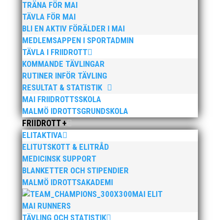
GRATTIS Wictor!
TRÄNA FÖR MAI
TÄVLA FÖR MAI
BLI EN AKTIV FÖRÄLDER I MAI
MEDLEMSAPPEN I SPORTADMIN
TÄVLA I FRIIDROTT
KOMMANDE TÄVLINGAR
RUTINER INFÖR TÄVLING
RESULTAT & STATISTIK
Publicerat tidigare
MAI FRIIDROTTSSKOLA
MALMÖ IDROTTSGRUNDSKOLA
FRIIDROTT +
ELITAKTIVA
ELITUTSKOTT & ELITRÅD
Nu kan du se när första och sista träningstillfälle för
MEDICINSK SUPPORT
Hösten 2024. Klicka här!
BLANKETTER OCH STIPENDIER
MALMÖ IDROTTSAKADEMI
MAI ELIT
MAI RUNNERS
TÄVLING OCH STATISTIK