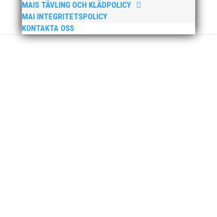
MAIS TÄVLING OCH KLÄDPOLICY
MAI INTEGRITETSPOLICY
KONTAKTA OSS
MAI Klubbkväll 8 okt – MAI bjöd in alla friidrottare
födda 2008–2018 till ett sista träningspass på Malmö
Stadion innan den rivs. Bilder, klicka här! Foto:
Thomas Leandersson
Sprinterdrottningen Julia Henriksson vann dubbla
guld när SM avgjordes i Karlstad i helgen. Thobias
Montler segrade programenligt i längdhoppet medan
MAI:s kastare firade stora triumfer. Wictor Petersson