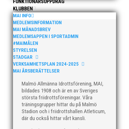
FUNKTIONÄRSUPPDRAG
KLUBBEN
MAI INFO
MEDLEMSINFORMATION
Klubbchef – Malmö Allmänna Idrottsförening (MAI)
MAI MÅNADSBREV
Vill du vara med och skapa glädje, gemenskap och
MEDLEMSAPPEN I SPORTADMIN
utveckling i en av Sveriges största
#MAIMÅLEN
friidrottsföreningar? Malmö Allmänna Idrottsförening
STYRELSEN
– MAI – söker en engagerad, strategisk,
STADGAR
relationsbyggande och affärsinriktad...
VERKSAMHETSPLAN 2024-2025
MAI ÅRSBERÄTTELSER
Malmö Allmänna Idrottsförening, MAI,
bildades 1908 och är en av Sveriges
största friidrottsföreningar. Våra
träningsgrupper hittar du på Malmö
Stadion och i friidrottshallen Atleticum,
där du också hittar vårt kansli.
För mig har Lasse betytt oerhört mycket på flera