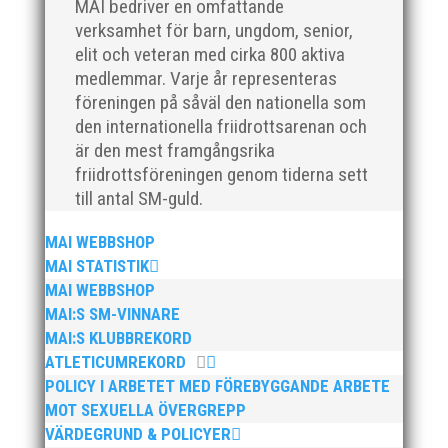
MAI bedriver en omfattande
plan. På 80- och 90-talet, då jag själv var aktiv, var
verksamhet för barn, ungdom, senior,
han för mig en handlingskraftig ledare som alltid var
elit och veteran med cirka 800 aktiva
på plats och igång med en mängd olika projekt. Med
medlemmar. Varje år representeras
sin parhäst och nära vän, Bengt Bendéus,...
föreningen på såväl den nationella som
den internationella friidrottsarenan och
är den mest framgångsrika
friidrottsföreningen genom tiderna sett
till antal SM-guld.
MAI WEBBSHOP
MAI STATISTIK
MAI WEBBSHOP
Nu är hösten här och för oss MAI:re betyder det olika
MAI:S SM-VINNARE
saker beroende på var man befinner sig i
organisationen. Här kommer en liten sammanfattning
MAI:S KLUBBREKORD
från mig som ordförande i vår anrika förening om hur
ATLETICUMREKORD
jag uppfattar läget i våra olika verksamhetsben.
POLICY I ARBETET MED FÖREBYGGANDE ARBETE
BroloppetAtt...
MOT SEXUELLA ÖVERGREPP
VÄRDEGRUND & POLICYER