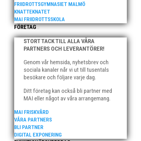
FRIIDROTTSGYMNASIET MALMÖ
hyllningarna. –...
KNATTEKNATET
MAI FRIIDROTTSSKOLA
FÖRETAG
STORT TACK TILL ALLA VÅRA
PARTNERS OCH LEVERANTÖRER!
Genom vår hemsida, nyhetsbrev och
Som traditionen bjuder så var vi ett helt gäng löpare
sociala kanaler når vi ut till tusentals
från MAI RUNNERS som sprang det mysiga
besökare och följare varje dag.
Sylvesterloppet på självaste nyårsafton. Formen är
enkel, ett eller två varv runt Pildammsparken (2,7 km
Ditt företag kan också bli partner med
respektive 5,4 kilometer), med tidtagning på de fem
MAI eller något av våra arrangemang.
främsta i varje...
MAI FRISKVÅRD
VÅRA PARTNERS
BLI PARTNER
DIGITAL EXPONERING