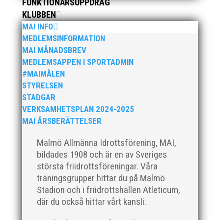
FUNKTIONÄRSUPPDRAG
Klubbchef – Malmö Allmänna Idrottsförening (MAI)
KLUBBEN
Vill du vara med och skapa glädje, gemenskap och
MAI INFO
utveckling i en av Sveriges största
friidrottsföreningar? Malmö Allmänna Idrottsförening
MEDLEMSINFORMATION
– MAI – söker en engagerad, strategisk,
MAI MÅNADSBREV
relationsbyggande och affärsinriktad...
MEDLEMSAPPEN I SPORTADMIN
#MAIMÅLEN
STYRELSEN
STADGAR
VERKSAMHETSPLAN 2024-2025
MAI ÅRSBERÄTTELSER
Malmö Allmänna Idrottsförening, MAI,
bildades 1908 och är en av Sveriges
största friidrottsföreningar. Våra
För mig har Lasse betytt oerhört mycket på flera
träningsgrupper hittar du på Malmö
plan. På 80- och 90-talet, då jag själv var aktiv, var
Stadion och i friidrottshallen Atleticum,
han för mig en handlingskraftig ledare som alltid var
där du också hittar vårt kansli.
på plats och igång med en mängd olika projekt. Med
sin parhäst och nära vän, Bengt Bendéus,...