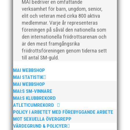
MAI bedriver en omfattande
verksamhet för barn, ungdom, senior,
elit och veteran med cirka 800 aktiva
medlemmar. Varje år representeras
föreningen på såväl den nationella som
den internationella friidrottsarenan och
är den mest framgångsrika
friidrottsföreningen genom tiderna sett
till antal SM-guld.
Nu är hösten här och för oss MAI:re betyder det olika
saker beroende på var man befinner sig i
MAI WEBBSHOP
organisationen. Här kommer en liten sammanfattning
MAI STATISTIK
från mig som ordförande i vår anrika förening om hur
MAI WEBBSHOP
jag uppfattar läget i våra olika verksamhetsben.
MAI:S SM-VINNARE
BroloppetAtt...
MAI:S KLUBBREKORD
ATLETICUMREKORD
POLICY I ARBETET MED FÖREBYGGANDE ARBETE
MOT SEXUELLA ÖVERGREPP
VÄRDEGRUND & POLICYER