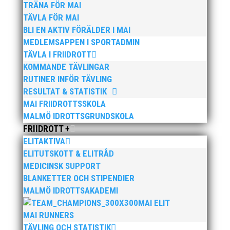
TRÄNA FÖR MAI
Publicerat tidigare
TÄVLA FÖR MAI
BLI EN AKTIV FÖRÄLDER I MAI
MEDLEMSAPPEN I SPORTADMIN
TÄVLA I FRIIDROTT
KOMMANDE TÄVLINGAR
RUTINER INFÖR TÄVLING
RESULTAT & STATISTIK
Bilder från Stafett-SM 2026. Foto: Thomas
MAI FRIIDROTTSSKOLA
Leandersson Fler bilder från MAI:s Årsmöte 2026
MALMÖ IDROTTSGRUNDSKOLA
FRIIDROTT +
ELITAKTIVA
ELITUTSKOTT & ELITRÅD
MEDICINSK SUPPORT
BLANKETTER OCH STIPENDIER
MALMÖ IDROTTSAKADEMI
MAI ELIT
Anders Hallström, 55, blir ny klubbchef i MAI. Han
MAI RUNNERS
börjar sin anställning den 13 april. Anders har ett
TÄVLING OCH STATISTIK
brett idrottsintresse och har bland annat fungerat