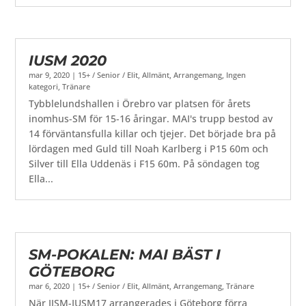
IUSM 2020
mar 9, 2020
|
15+ / Senior / Elit
,
Allmänt
,
Arrangemang
,
Ingen
kategori
,
Tränare
Tybblelundshallen i Örebro var platsen för årets
inomhus-SM för 15-16 åringar. MAI's trupp bestod av
14 förväntansfulla killar och tjejer. Det började bra på
lördagen med Guld till Noah Karlberg i P15 60m och
Silver till Ella Uddenäs i F15 60m. På söndagen tog
Ella...
SM-POKALEN: MAI BÄST I
GÖTEBORG
mar 6, 2020
|
15+ / Senior / Elit
,
Allmänt
,
Arrangemang
,
Tränare
När IJSM-IUSM17 arrangerades i Göteborg förra