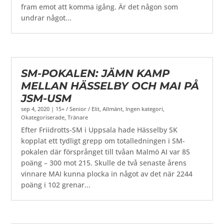
fram emot att komma igång. Är det någon som
undrar något...
SM-POKALEN: JÄMN KAMP
MELLAN HÄSSELBY OCH MAI PÅ
JSM-USM
sep 4, 2020
|
15+ / Senior / Elit
,
Allmänt
,
Ingen kategori
,
Okategoriserade
,
Tränare
Efter Friidrotts-SM i Uppsala hade Hässelby SK
kopplat ett tydligt grepp om totalledningen i SM-
pokalen där försprånget till tvåan Malmö AI var 85
poäng – 300 mot 215. Skulle de två senaste årens
vinnare MAI kunna plocka in något av det när 2244
poäng i 102 grenar...