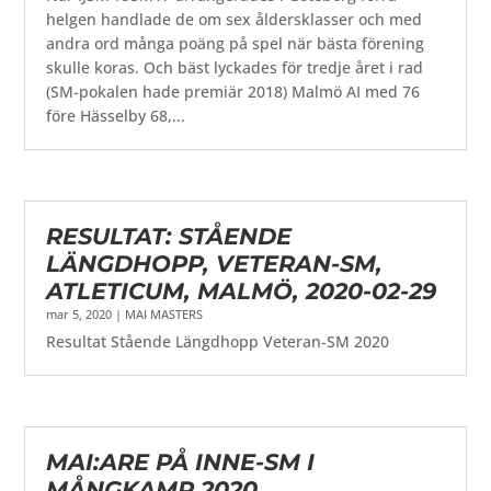
helgen handlade de om sex åldersklasser och med
andra ord många poäng på spel när bästa förening
skulle koras. Och bäst lyckades för tredje året i rad
(SM-pokalen hade premiär 2018) Malmö AI med 76
före Hässelby 68,...
RESULTAT: STÅENDE
LÄNGDHOPP, VETERAN-SM,
ATLETICUM, MALMÖ, 2020-02-29
mar 5, 2020
|
MAI MASTERS
Resultat Stående Längdhopp Veteran-SM 2020
MAI:ARE PÅ INNE-SM I
MÅNGKAMP 2020