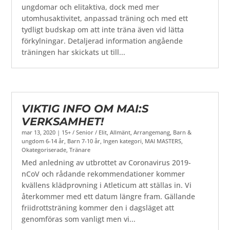
ungdomar och elitaktiva, dock med mer
utomhusaktivitet, anpassad träning och med ett
tydligt budskap om att inte träna även vid lätta
förkylningar. Detaljerad information angående
träningen har skickats ut till...
VIKTIG INFO OM MAI:S
VERKSAMHET!
mar 13, 2020
|
15+ / Senior / Elit
,
Allmänt
,
Arrangemang
,
Barn &
ungdom 6-14 år
,
Barn 7-10 år
,
Ingen kategori
,
MAI MASTERS
,
Okategoriserade
,
Tränare
Med anledning av utbrottet av Coronavirus 2019-
nCoV och rådande rekommendationer kommer
kvällens klädprovning i Atleticum att ställas in. Vi
återkommer med ett datum längre fram. Gällande
friidrottsträning kommer den i dagsläget att
genomföras som vanligt men vi...