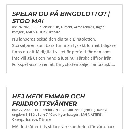
SPELAR DU PÅ BINGOLOTTO? |
STÖD MAI
apr 24, 2020
|
15+ / Senior / Elit
,
Allmänt
,
Arrangemang
,
Ingen
kategori
,
MAI MASTERS
,
Tränare
Nu lanseras också den digitala Bingolotten.
Storsäljaren som bara funnits i fysiskt format tidigare
finns nu att få digitalt vilket är perfekt för den som
inte vill gå ut och handla just nu. Färska siffror från
Folkspel visar även att Bingolotten säljer fantastiskt...
HEJ MEDLEMMAR OCH
FRIIDROTTSVÄNNER
mar 27, 2020
|
15+ / Senior / Elit
,
Allmänt
,
Arrangemang
,
Barn &
ungdom 6-14 år
,
Barn 7-10 år
,
Ingen kategori
,
MAI MASTERS
,
Okategoriserade
,
Tränare
MAI fortsätter tills vidare verksamheten för våra barn,