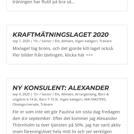
träningen har flutit på bra så...
KRAFTMÄTNINGSLAGET 2020
sep 7, 2020
|
15+ / Senior / Elit
,
Allmänt
,
Ingen kategori
,
Tränare
Mixlaget tog brons, och det gjorde kill-laget också.
Fler bilder från tävlingen, klicka här >>>
NY KONSULENT: ALEXANDER
sep 4, 2020
|
15+ / Senior / Elit
,
Allmänt
,
Arrangemang
,
Barn &
ungdom 6-14 år
,
Barn 7-10 år
,
Ingen kategori
,
MAI MASTERS
,
Okategoriserade
,
Tränare
För er som inte vet gör Paulina sin sista dag fredagen
den 4:e september. Efter det kommer jag Alexander
Thörnholm ta över tjänsten på 50%. Jag har varit aktiv
inom föreningslivet hela mitt liv och ser verkligen