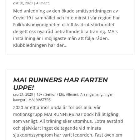
okt 30, 2020
|
Allmänt
Med anledning av den ökade smittspridningen av
Covid 19 i samhället och inte minst i vår region har
Folkhälsomyndigheten och Riksidrottsförbundet
delgett oss nya råd beträffande bl a träning. MAIs
inställning är i möjligaste mån att följa råden.
Klubbledningen har där...
MAI RUNNERS HAR FARTEN
UPPE!
sep 21, 2020
|
15+ / Senior / Elit
,
Allmänt
,
Arrangemang
,
Ingen
kategori
,
MAI MASTERS
2020 är ett annorlunda år för oss alla. Vår
motionsgrupp MAI RUNNERS har dock hållit igång
som vanligt. All träning sker utomhus. Extra avstånd
och självklart inget deltagande vid minsta
sjukdomssymptom har varit ledorden. Fast även om