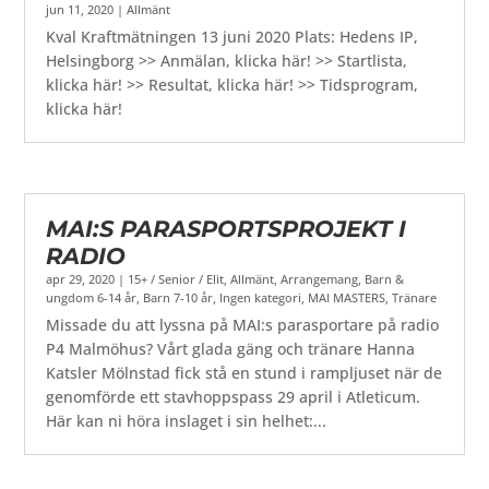
jun 11, 2020
|
Allmänt
Kval Kraftmätningen 13 juni 2020 Plats: Hedens IP,
Helsingborg >> Anmälan, klicka här! >> Startlista,
klicka här! >> Resultat, klicka här! >> Tidsprogram,
klicka här!
MAI:S PARASPORTSPROJEKT I
RADIO
apr 29, 2020
|
15+ / Senior / Elit
,
Allmänt
,
Arrangemang
,
Barn &
ungdom 6-14 år
,
Barn 7-10 år
,
Ingen kategori
,
MAI MASTERS
,
Tränare
Missade du att lyssna på MAI:s parasportare på radio
P4 Malmöhus? Vårt glada gäng och tränare Hanna
Katsler Mölnstad fick stå en stund i rampljuset när de
genomförde ett stavhoppspass 29 april i Atleticum.
Här kan ni höra inslaget i sin helhet:...