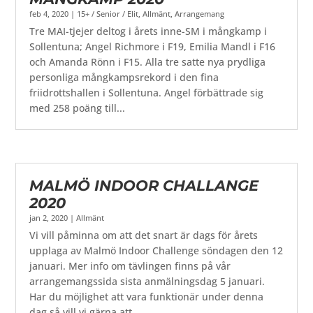
feb 4, 2020
|
15+ / Senior / Elit
,
Allmänt
,
Arrangemang
Tre MAI-tjejer deltog i årets inne-SM i mångkamp i
Sollentuna; Angel Richmore i F19, Emilia Mandl i F16
och Amanda Rönn i F15. Alla tre satte nya prydliga
personliga mångkampsrekord i den fina
friidrottshallen i Sollentuna. Angel förbättrade sig
med 258 poäng till...
MALMÖ INDOOR CHALLANGE
2020
jan 2, 2020
|
Allmänt
Vi vill påminna om att det snart är dags för årets
upplaga av Malmö Indoor Challenge söndagen den 12
januari. Mer info om tävlingen finns på vår
arrangemangssida sista anmälningsdag 5 januari.
Har du möjlighet att vara funktionär under denna
dag så vill vi gärna att...