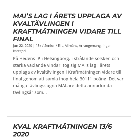
MAI’S LAG I ÅRETS UPPLAGA AV
KVALTÄVLINGEN I
KRAFTMÄTNINGEN VIDARE TILL
FINAL
jun 22, 2020
|
15+ / Senior / Elit
,
Allmänt
,
Arrangemang
,
Ingen
kategori
På Hedens IP i Helsingborg, i strålande solsken och
starka växlande vindar, tog sig MAI's lag i årets
upplaga av kvaltävlingen i Kraftmätningen vidare till
final genom att samla ihop hela 30111 poäng. Det var
många tävlingssugna MAI:are detta annorlunda
tävlingsår som...
KVAL KRAFTMÄTNINGEN 13/6
2020