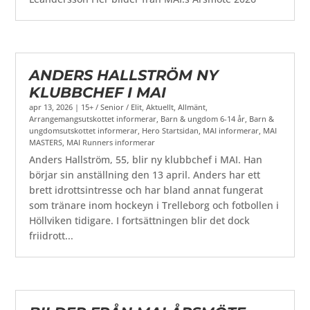
ANDERS HALLSTRÖM NY
KLUBBCHEF I MAI
apr 13, 2026
|
15+ / Senior / Elit
,
Aktuellt
,
Allmänt
,
Arrangemangsutskottet informerar
,
Barn & ungdom 6-14 år
,
Barn &
ungdomsutskottet informerar
,
Hero Startsidan
,
MAI informerar
,
MAI
MASTERS
,
MAI Runners informerar
Anders Hallström, 55, blir ny klubbchef i MAI. Han
börjar sin anställning den 13 april. Anders har ett
brett idrottsintresse och har bland annat fungerat
som tränare inom hockeyn i Trelleborg och fotbollen i
Höllviken tidigare. I fortsättningen blir det dock
friidrott...