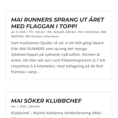
MAI RUNNERS SPRANG UT ÅRET
MED FLAGGAN I TOPP!
jan 6, 2026
|
15+ / Senior / Elit
,
Aktuellt
,
Allmänt
,
Hero Startsidan
,
MAI
MASTERS
,
MAI Runners informerar
Som traditionen bjuder så var vi ett helt gäng löpare
från MAI RUNNERS som sprang det mysiga
Sylvesterloppet på självaste nyårsafton. Formen är
enkel, ett eller två varv runt Pildammsparken (2,7 km
respektive 5,4 kilometer), med tidtagning på de fem
främsta i varje...
MAI SÖKER KLUBBCHEF
dec 1, 2025
|
Allmänt
Klubbchef – Malmö Allmänna Idrottsförening (MAI)