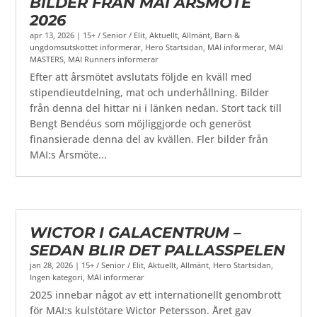
BILDER FRÅN MAI ÅRSMÖTE
2026
apr 13, 2026
|
15+ / Senior / Elit
,
Aktuellt
,
Allmänt
,
Barn &
ungdomsutskottet informerar
,
Hero Startsidan
,
MAI informerar
,
MAI
MASTERS
,
MAI Runners informerar
Efter att årsmötet avslutats följde en kväll med
stipendieutdelning, mat och underhållning. Bilder
från denna del hittar ni i länken nedan. Stort tack till
Bengt Bendéus som möjliggjorde och generöst
finansierade denna del av kvällen. Fler bilder från
MAI:s Årsmöte...
WICTOR I GALACENTRUM –
SEDAN BLIR DET PALLASSPELEN
jan 28, 2026
|
15+ / Senior / Elit
,
Aktuellt
,
Allmänt
,
Hero Startsidan
,
Ingen kategori
,
MAI informerar
2025 innebar något av ett internationellt genombrott
för MAI:s kulstötare Wictor Petersson. Året gav