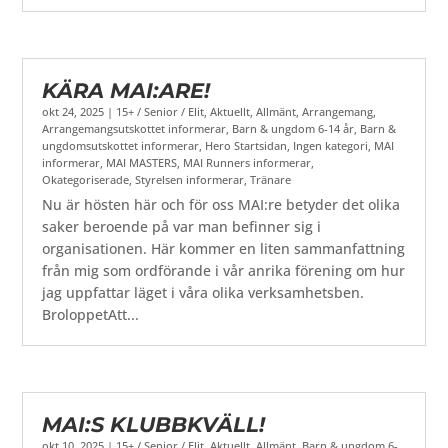
KÄRA MAI:ARE!
okt 24, 2025
|
15+ / Senior / Elit
,
Aktuellt
,
Allmänt
,
Arrangemang
,
Arrangemangsutskottet informerar
,
Barn & ungdom 6-14 år
,
Barn &
ungdomsutskottet informerar
,
Hero Startsidan
,
Ingen kategori
,
MAI
informerar
,
MAI MASTERS
,
MAI Runners informerar
,
Okategoriserade
,
Styrelsen informerar
,
Tränare
Nu är hösten här och för oss MAI:re betyder det olika
saker beroende på var man befinner sig i
organisationen. Här kommer en liten sammanfattning
från mig som ordförande i vår anrika förening om hur
jag uppfattar läget i våra olika verksamhetsben.
BroloppetAtt...
MAI:S KLUBBKVÄLL!
okt 10, 2025
|
15+ / Senior / Elit
,
Aktuellt
,
Allmänt
,
Barn & ungdom 6-