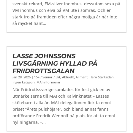
svenskt rekord, EM-silver inomhus, dessutom sexa på
VM inomhus och elva på VM ute i somras. Och en
stark tro på framtiden efter några motiga år när inte
så mycket hänt...
LASSE JOHNSSONS
LIVSGÄRNING HYLLAD PÅ
FRIIDROTTSGALAN
jan 28, 2026
|
15+ / Senior / Elit
,
Aktuellt
,
Allmänt
,
Hero Startsidan
,
Ingen kategori
,
MAI informerar
När Friidrottssverige samlades för fest gick en av
utmärkelserna till MAI och Kalvinknatet – Lasses
skötebarn i alla år. MAI-delegationen fick ta emot
priset ”Årets pulshöjare”, och bland annat fanns
ordförande Fredrik Wennolf på plats för att ta emot
hyllningarna. –...