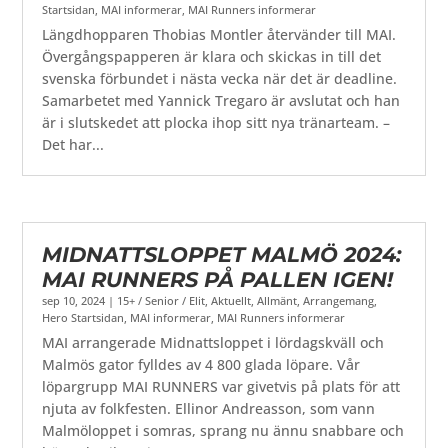
Startsidan
,
MAI informerar
,
MAI Runners informerar
Längdhopparen Thobias Montler återvänder till MAI.
Övergångspapperen är klara och skickas in till det
svenska förbundet i nästa vecka när det är deadline.
Samarbetet med Yannick Tregaro är avslutat och han
är i slutskedet att plocka ihop sitt nya tränarteam. –
Det har...
MIDNATTSLOPPET MALMÖ 2024:
MAI RUNNERS PÅ PALLEN IGEN!
sep 10, 2024
|
15+ / Senior / Elit
,
Aktuellt
,
Allmänt
,
Arrangemang
,
Hero Startsidan
,
MAI informerar
,
MAI Runners informerar
MAI arrangerade Midnattsloppet i lördagskväll och
Malmös gator fylldes av 4 800 glada löpare. Vår
löpargrupp MAI RUNNERS var givetvis på plats för att
njuta av folkfesten. Ellinor Andreasson, som vann
Malmöloppet i somras, sprang nu ännu snabbare och