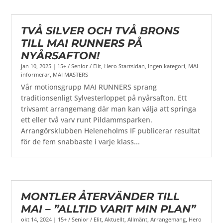
TVÅ SILVER OCH TVÅ BRONS
TILL MAI RUNNERS PÅ
NYÅRSAFTON!
jan 10, 2025
|
15+ / Senior / Elit
,
Hero Startsidan
,
Ingen kategori
,
MAI
informerar
,
MAI MASTERS
Vår motionsgrupp MAI RUNNERS sprang
traditionsenligt Sylvesterloppet på nyårsafton. Ett
trivsamt arrangemang där man kan välja att springa
ett eller två varv runt Pildammsparken.
Arrangörsklubben Heleneholms IF publicerar resultat
för de fem snabbaste i varje klass...
MONTLER ÅTERVÄNDER TILL
MAI – ”ALLTID VARIT MIN PLAN”
okt 14, 2024
|
15+ / Senior / Elit
,
Aktuellt
,
Allmänt
,
Arrangemang
,
Hero