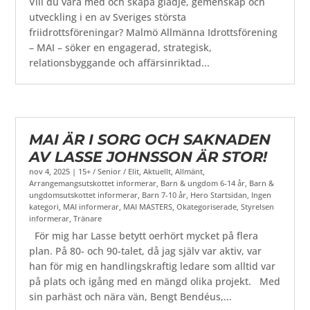
Vill du vara med och skapa glädje, gemenskap och
utveckling i en av Sveriges största
friidrottsföreningar? Malmö Allmänna Idrottsförening
– MAI – söker en engagerad, strategisk,
relationsbyggande och affärsinriktad...
MAI ÄR I SORG OCH SAKNADEN
AV LASSE JOHNSSON ÄR STOR!
nov 4, 2025
|
15+ / Senior / Elit
,
Aktuellt
,
Allmänt
,
Arrangemangsutskottet informerar
,
Barn & ungdom 6-14 år
,
Barn &
ungdomsutskottet informerar
,
Barn 7-10 år
,
Hero Startsidan
,
Ingen
kategori
,
MAI informerar
,
MAI MASTERS
,
Okategoriserade
,
Styrelsen
informerar
,
Tränare
För mig har Lasse betytt oerhört mycket på flera
plan. På 80- och 90-talet, då jag själv var aktiv, var
han för mig en handlingskraftig ledare som alltid var
på plats och igång med en mängd olika projekt. Med
sin parhäst och nära vän, Bengt Bendéus,...