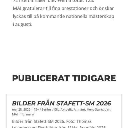
72 i semifinalen blev Wilma totalt 12a.
MAI gratulerar till fina prestationer och önskar
lyckas till på kommande nationella mästerskap
i augusti.
PUBLICERAT TIDIGARE
BILDER FRÅN STAFETT-SM 2026
maj 28, 2026
|
15+ / Senior / Elit
,
Aktuellt
,
Allmänt
,
Hero Startsidan
,
MAI informerar
Bilder från Stafett-SM 2026. Foto: Thomas
Leandersson Fler bilder från MAI:s Årsmöte 2026