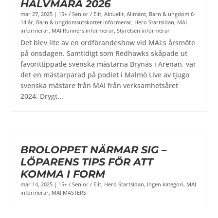
HALVMARA 2026
mar 27, 2025
|
15+ / Senior / Elit
,
Aktuellt
,
Allmänt
,
Barn & ungdom 6-
14 år
,
Barn & ungdomsutskottet informerar
,
Hero Startsidan
,
MAI
informerar
,
MAI Runners informerar
,
Styrelsen informerar
Det blev lite av en ordförandeshow vid MAI:s årsmöte
på onsdagen. Samtidigt som Redhawks skåpade ut
favorittippade svenska mästarna Brynäs i Arenan, var
det en mästarparad på podiet i Malmö Live av tjugo
svenska mästare från MAI från verksamhetsåret
2024. Drygt...
BROLOPPET NÄRMAR SIG –
LÖPARENS TIPS FÖR ATT
KOMMA I FORM
mar 14, 2025
|
15+ / Senior / Elit
,
Hero Startsidan
,
Ingen kategori
,
MAI
informerar
,
MAI MASTERS