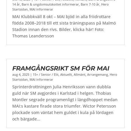
14 år
,
Barn & ungdomsutskottet informerar
,
Barn 7-10 år
,
Hero
Startsidan
,
MAI informerar
MAI Klubbkväll 8 okt – MAI bjöd in alla friidrottare
födda 2008–2018 till ett sista träningspass på Malmö
Stadion innan den rivs. Bilder, klicka här! Foto:
Thomas Leandersson
FRAMGÅNGSRIKT SM FÖR MAI
aug 4, 2025
|
15+ / Senior / Elit
,
Aktuellt
,
Allmänt
,
Arrangemang
,
Hero
Startsidan
,
MAI informerar
Sprinterdrottningen Julia Henriksson vann dubbla
guld när SM avgjordes i Karlstad i helgen. Thobias
Montler segrade programenligt i längdhoppet medan
MAI:s kastare firade stora triumfer. Wictor Petersson
plockade som väntat hem guldet i kula på lördagen
och bärgade...