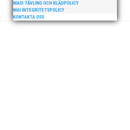
MAIS TÄVLING OCH KLÄDPOLICY
MAI INTEGRITETSPOLICY
KONTAKTA OSS
Här får du möjlighet att skaffat dig viktig kunskap och
ett bra första nätverk för internationella frågor inom
idrotten. Under totalt fyra dagar kommer du att få
fördjupad kunskap om bland annat internationellt
arbete och vad det innebär, din egen roll, betydelsen
av...
10 KM envarvsbana genom Malmö City! Samt en
kortare distans på ca 5 KM.
Låt dagsformen avgöra om du springer den korta
eller långa distansen.
>> ANMÄL DIG IDAG! <<