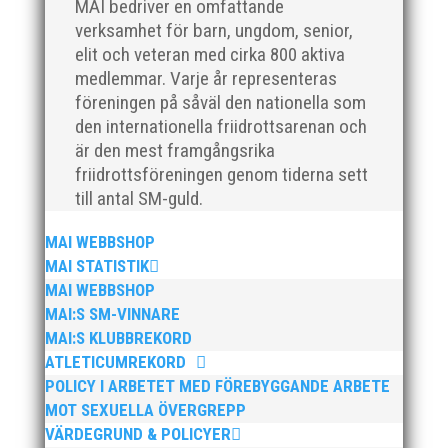
MAI bedriver en omfattande
På lunchen i fredags höll MAI löparen Johan Larsson
verksamhet för barn, ungdom, senior,
en inspirationsföreläsning för vår friskvårdspartner
elit och veteran med cirka 800 aktiva
FOJAB. MAI och FOJAB har under flera års tid haft ett
medlemmar. Varje år representeras
friskvårdssamarbete ihop. Förutom detta inslag i
föreningen på såväl den nationella som
fredags så har FOJAB tillgång till privat löpcoachning,
fria...
den internationella friidrottsarenan och
är den mest framgångsrika
friidrottsföreningen genom tiderna sett
till antal SM-guld.
MAI WEBBSHOP
MAI STATISTIK
Som medlem hos MAI får du nu två platser för priset
MAI WEBBSHOP
av en på löpcoachning under våren. Missa för all del
MAI:S SM-VINNARE
inte denna fantastiska möjlighet! >> Anmäl er i
gruppen här!
MAI:S KLUBBREKORD
ATLETICUMREKORD
POLICY I ARBETET MED FÖREBYGGANDE ARBETE
MOT SEXUELLA ÖVERGREPP
VÄRDEGRUND & POLICYER