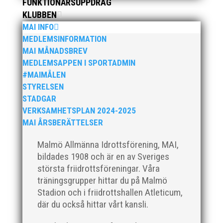
FUNKTIONÄRSUPPDRAG
genomfördes tillsammans med IFK Ystad och IFK
KLUBBEN
Helsingborg. Tappra ungdomar som kämpade ihop i
MAI INFO
både ur...
MEDLEMSINFORMATION
MAI MÅNADSBREV
MEDLEMSAPPEN I SPORTADMIN
#MAIMÅLEN
STYRELSEN
STADGAR
Äntligen kunde våra äldre ungdomar åka på
VERKSAMHETSPLAN 2024-2025
träningsläger utomlands. Pandemin har gjort att det
MAI ÅRSBERÄTTELSER
inte varit möjligt så en lång väntan och ett härligt
gäng med massa energi har snart varit iväg en vecka.
Malmö Allmänna Idrottsförening, MAI,
Bra och fokuserade träningar med mycket glädje hela
bildades 1908 och är en av Sveriges
dagarna....
största friidrottsföreningar. Våra
träningsgrupper hittar du på Malmö
Stadion och i friidrottshallen Atleticum,
där du också hittar vårt kansli.