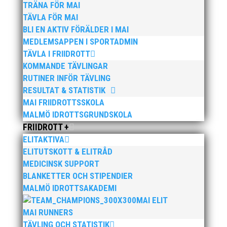
TRÄNA FÖR MAI
TÄVLA FÖR MAI
BLI EN AKTIV FÖRÄLDER I MAI
MEDLEMSAPPEN I SPORTADMIN
TÄVLA I FRIIDROTT
Publicerat tidigare
KOMMANDE TÄVLINGAR
RUTINER INFÖR TÄVLING
RESULTAT & STATISTIK
MAI FRIIDROTTSSKOLA
MALMÖ IDROTTSGRUNDSKOLA
FRIIDROTT +
Söndagen den 13 november arrangerar vi återigen
ELITAKTIVA
vårt höstlopp med en snabb och platt bana i
ELITUTSKOTT & ELITRÅD
natursköna Bunkeflostrand strax söder om
Öresundsbron. Distanserna 5 KM och 10 KM Anmälan
MEDICINSK SUPPORT
och info, klicka här!
BLANKETTER OCH STIPENDIER
MALMÖ IDROTTSAKADEMI
MAI ELIT
MAI RUNNERS
TÄVLING OCH STATISTIK