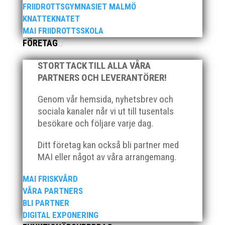
FRIIDROTTSGYMNASIET MALMÖ
KNATTEKNATET
MAI FRIIDROTTSSKOLA
FÖRETAG
STORT TACK TILL ALLA VÅRA
PARTNERS OCH LEVERANTÖRER!
Genom vår hemsida, nyhetsbrev och
sociala kanaler når vi ut till tusentals
besökare och följare varje dag.
Ditt företag kan också bli partner med
MAI eller något av våra arrangemang.
MAI FRISKVÅRD
VÅRA PARTNERS
Nationaldagen firade detta glada och positiva gäng i
BLI PARTNER
Ystad för att tillsammans tävla i "Kraftmätningen"
DIGITAL EXPONERING
som är en lagtävling för 13-14 åringar. Ett kval som