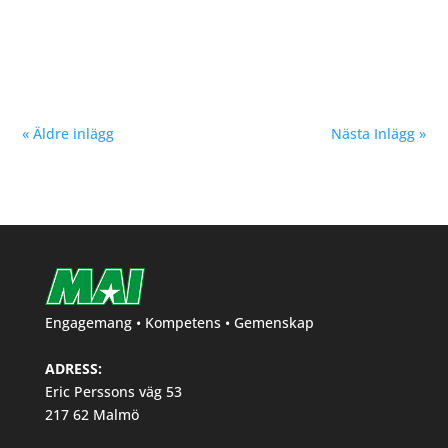
Marcus Asker, P16, 4 KM, tid 11:22,8, kom trea på
Terräng-SM 2021 i Höganäs. Stort grattis önskar MAI
« Äldre inlägg
Nästa Inlägg »
Engagemang • Kompetens • Gemenskap
ADRESS:
Eric Perssons väg 53
217 62 Malmö