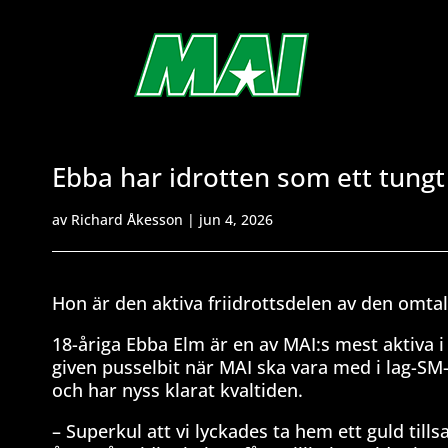
Ebba har idrotten som ett tungt
av
Richard Åkesson
|
jun 4, 2026
Hon är den aktiva friidrottsdelen av den omta
18-åriga Ebba Elm är en av MAI:s mest aktiva
given pusselbit när MAI ska vara med i lag-SM-
och har nyss klarat kvaltiden.
– Superkul att vi lyckades ta hem ett guld tills