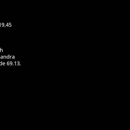
19,45
ch
 andra
e 69.13.