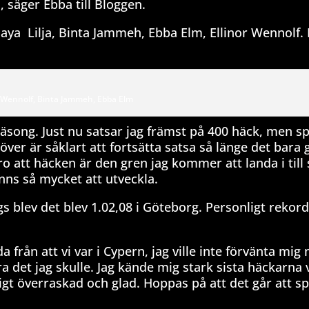
n, säger Ebba till Bloggen.
aya Lilja, Binta Jammeh, Ebba Elm, Ellinor Wennolf. 
or Wennolf, Binta Jammeh, Ebba Elm
säsong. Just nu satsar jag främst på 400 häck, men s
ver är såklart att fortsätta satsa så länge det bara 
tro att häcken är den gren jag kommer att landa i till 
finns så mycket att utveckla.
gs blev det blev 1.02,08 i Göteborg. Personligt reko
 från att vi var i Cypern, jag ville inte förvänta mig
a det jag skulle. Jag kände mig stark sista häckarna v
ldigt överraskad och glad. Hoppas på att det går att s