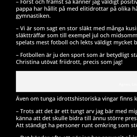
– Först och främst så känner jag väldigt posit
pappa har hållit på med elitidrottar på olik
gymnastiken.
– Vi är som sagt en stor släkt med många kusin
släktträffar som till exempel jul och midsomm
spelats mest fotboll och lekts väldigt mycket b
– Fotbollen är ju den sport som är betydligt
Christina utövat friidrott, precis som jag!
Agnes, Lin
Även om tunga idrottshistoriska vingar finns k
– Trots att det är ett tungt arv jag bär med m
känna att det skulle bidra till ännu större pres
Att ständigt ha personer runt omkring som stöt