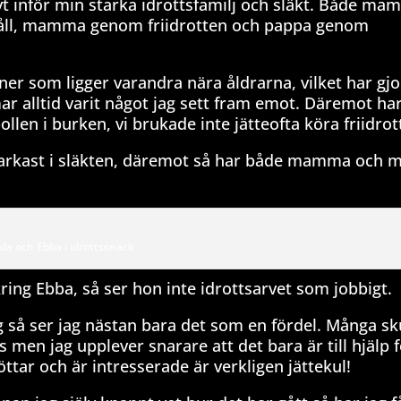
ivt inför min starka idrottsfamilj och släkt. Både m
a håll, mamma genom friidrotten och pappa genom
er som ligger varandra nära åldrarna, vilket har gjo
ar alltid varit något jag sett fram emot. Däremot ha
ollen i burken, vi brukade inte jätteofta köra friidro
 starkast i släkten, däremot så har både mamma och
da och Ebba i idrottssnack
ring Ebba, så ser hon inte idrottsarvet som jobbigt.
ig så ser jag nästan bara det som en fördel. Många sk
s men jag upplever snarare att det bara är till hjälp 
tar och är intresserade är verkligen jättekul!