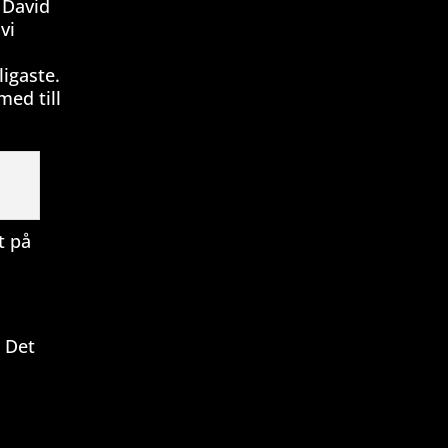
 David
vi
igaste.
med till
t på
 Det