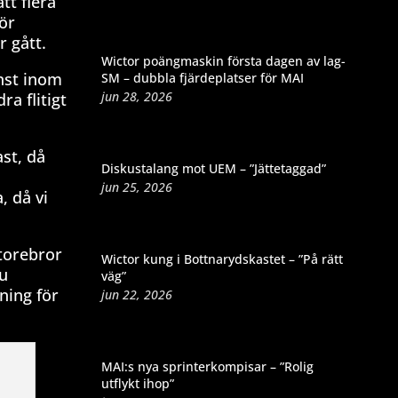
tt flera
ör
r gått.
Wictor poängmaskin första dagen av lag-
nst inom
SM – dubbla fjärdeplatser för MAI
jun 28, 2026
a flitigt
st, då
Diskustalang mot UEM – ”Jättetaggad”
jun 25, 2026
, då vi
storebror
Wictor kung i Bottnarydskastet – ”På rätt
Nu
väg”
ning för
jun 22, 2026
MAI:s nya sprinterkompisar – ”Rolig
utflykt ihop”