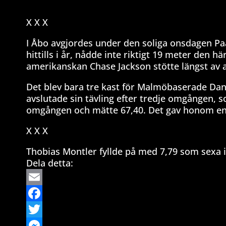
X X X
I Åbo avgjordes under den soliga onsdagen P
hittills i år, nådde inte riktigt 19 meter den h
amerikanskan Chase Jackson stötte längst av al
Det blev bara tre kast för Malmöbaserade Dani
avslutade sin tävling efter tredje omgången, 
omgången och mätte 67,40. Det gav honom en 
X X X
Thobias Montler fyllde på med 7,79 som sexa 
Dela detta:
Email
Facebook
Twitter