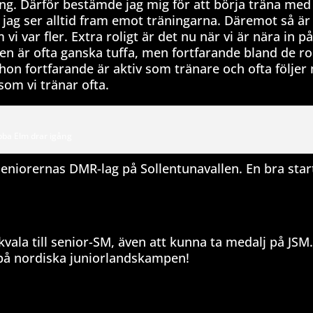
sning. Därför bestämde jag mig för att börja träna med
 jag ser alltid fram emot träningarna. Däremot så är 
m vi var fler. Extra roligt är det nu när vi är nära in på
 är ofta ganska tuffa, men fortfarande bland de rol
on fortfarande är aktiv som tränare och ofta följer 
som vi tränar ofta.
bba Elm drar igång
eniorernas DMR-lag på Sollentunavallen. En bra star
la till senior-SM, även att kunna ta medalj på JSM.
d på nordiska juniorlandskampen!