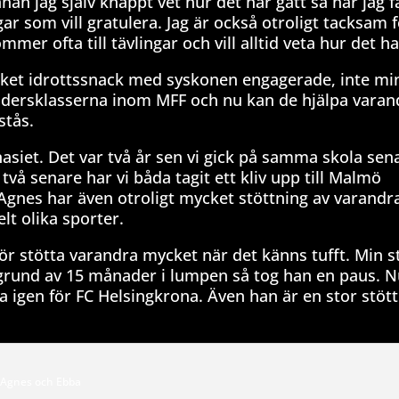
nan jag själv knappt vet hur det har gått så har jag få
 som vill gratulera. Jag är också otroligt tacksam f
r ofta till tävlingar och vill alltid veta hur det ha
ket idrottssnack med syskonen engagerade, inte mi
 åldersklasserna inom MFF och nu kan de hjälpa varandr
stås.
asiet. Det var två år sen vi gick på samma skola sena
vå senare har vi båda tagit ett kliv upp till Malmö
Agnes har även otroligt mycket stöttning av varandra
lt olika sporter.
för stötta varandra mycket när det känns tufft. Min 
grund av 15 månader i lumpen så tog han en paus. 
a igen för FC Helsingkrona. Även han är en stor stött
Agnes och Ebba