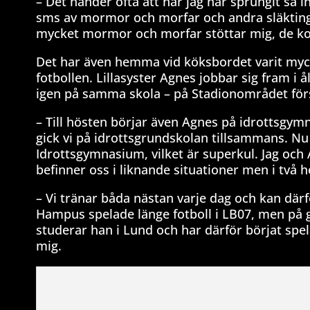
– Det händer ofta att när jag har sprungit så in
sms av mormor och morfar och andra släktingar
mycket mormor och morfar stöttar mig, de komme
Det har även hemma vid köksbordet varit myc
fotbollen. Lillasyster Agnes jobbar sig fram i
igen på samma skola – på Stadionområdet för
– Till hösten börjar även Agnes på idrottsgymn
gick vi på idrottsgrundskolan tillsammans. Nu t
Idrottsgymnasium, vilket är superkul. Jag och 
befinner oss i liknande situationer men i två he
– Vi tränar båda nästan varje dag och kan där
Hampus spelade länge fotboll i LB07, men på 
studerar han i Lund och har därför börjat spel
mig.