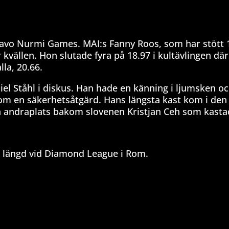
aavo Nurmi Games. MAI:s Fanny Roos, som har stött 
är kvällen. Hon slutade fyra på 18.97 i kultävlingen där
la, 20.66.
el Ståhl i diskus. Han hade en känning i ljumsken o
som en säkerhetsåtgärd. Hans längsta kast kom i den
andraplats bakom slovenen Kristjan Ceh som kastad
i längd vid Diamond League i Rom.