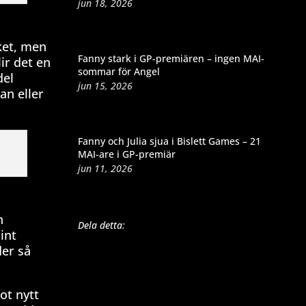
jun 18, 2026
cket, men
Fanny stark i GP-premiären – ingen MAI-
ir det en
sommar för Angel
del
jun 15, 2026
an eller
Fanny och Julia sjua i Bislett Games – 21
MAI-are i GP-premiär
jun 11, 2026
n
Dela detta:
int
der så
ot nytt