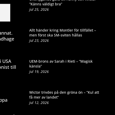
”Känns väldigt bra”
jul 25, 2026
Allt händer kring Montler för tillfället –
annat.
men först ska SM-sviten hållas
undhage
jul 23, 2026
i USA
UEM-brons av Sarah i Rieti – ”Magisk
känsla”
ist till
jul 19, 2026
Wictor trivdes på den gröna ön – ”Kul att
få mer av landet”
appa
jul 12, 2026