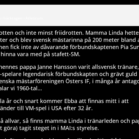
 i häcktagen i Atleticum.
rotten och inte minst friidrotten. Mamma Linda hette
r och blev svensk mästarinna på 200 meter bland 
l, men fick inte av dåvarande förbundskaptenen Pia S
t hinna vara med på stafett-SM.
 hennes pappa Janne Hansson varit allsvensk tränare,
pelare legendarisk förbundskapten och grävt guld 
nska mästarföreningen Östers IF, i många år antagon
ar vi 1960-tal…
a år och snart kommer Ebba att finnas mitt i att
änder till VM-spel i USA efter 32 år.
på allvar, så finns mamma Linda i tränarleden och p
göra) tagit steget in i MAI:s styrelse.