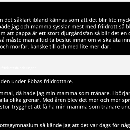
an det såklart ibland kännas som att det blir lite my
 både jag och mamma sysslar mest med friidrott så bl
m att pappa är ett stort djurgårdsfan så blir det en 
så måste man alltid ta beslut innan om vi ska äta inn
h morfar, kanske till och med lite mer där.
i friidrottsfunderingar
den under Ebbas friidrottare.
 gammal, då hade jag min mamma som tränare. I börja
alla olika grenar. Med åren blev det mer och mer spr
n stor trygghet att få ha min mamma som tränare un
ottsgymnasium så kände jag att det var dags för någ