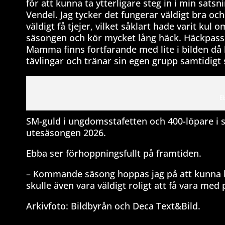
för att kunna ta ytterligare steg in i min sat
Vendel. Jag tycker det fungerar väldigt bra och
väldigt få tjejer, vilket såklart hade varit kul o
säsongen och kör mycket lång häck. Häckpassen
Mamma finns fortfarande med lite i bilden då h
tävlingar och tränar sin egen grupp samtidigt 
E
SM-guld i ungdomsstafetten och 400-löpare i s
utesäsongen 2026.
Ebba ser förhoppningsfullt på framtiden.
– Kommande säsong hoppas jag på att kunna kva
skulle även vara väldigt roligt att få vara me
Arkivfoto: Bildbyrån och Deca Text&Bild.