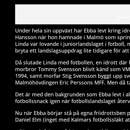
Ebba Elm
Under hela sin uppväxt har Ebba levt kring id
Hansson när hon hamnade i Malmö som sprinte
Linda var lovande i juniorlandslaget i fotbol
bryta ett landslagsuppdrag lite tidigare för at
Då slutade Linda med fotbollen, en idrott där
morbror Tommy Svensson blivit känd som VM-s
1994, samt morfar Stig Svensson byggt upp sve
Malmöhövdingen Eric Perssons MFF. Men då tal
Det är med den bakgrunden som Ebba levt i all
fotbollssnack igen när fotbollslandslaget återv
Nu när Ebba börjar stå på egna friidrottsben 
Daniel Elm (inget med Kalmars fotbollssläkt att 