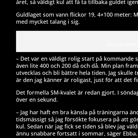
året, så väldigt kul att få ta tillbaka guldet ige
Guldlaget som vann flickor 19, 4×100 meter: M
med mycket talang i sig.
Maya Lilja, Ellin
– Det var en väldigt rolig start på kommande 
även lite 400 och 200 då och då. Min plan framö
utvecklas och bli bättre hela tiden. Jag skulle 
är den jag känner är roligast, just för att det 
Det formella SM-kvalet är redan gjort. I sönda
över en sekund.
– Jag har haft en bra känsla på träningarna ända
tidsmässigt så jag försökte fokusera på att gör
kul. Sedan när jag fick se tiden så blev jag vä
ännu snabbare fortsatt i sommar, säger Ebba.