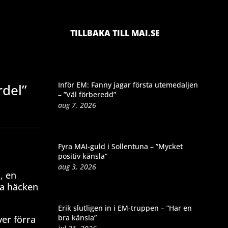
TILLBAKA TILL MAI.SE
Inför EM: Fanny jagar första utemedaljen
rdel”
– ”Väl förberedd”
aug 7, 2026
Fyra MAI-guld i Sollentuna – ”Mycket
positiv känsla”
aug 3, 2026
, en
ga häcken
Erik slutligen in i EM-truppen – ”Har en
bra känsla”
ver förra