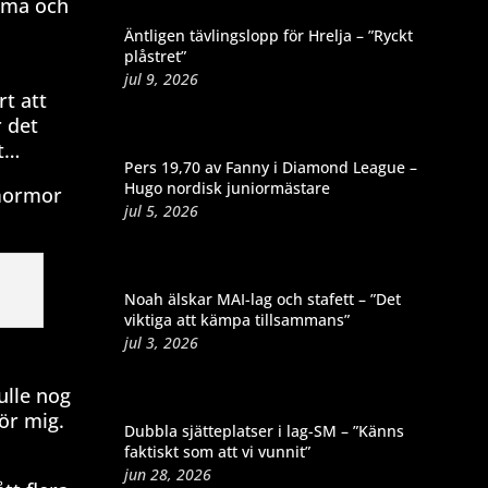
amma och
Äntligen tävlingslopp för Hrelja – ”Ryckt
plåstret”
jul 9, 2026
rt att
r det
tt…
Pers 19,70 av Fanny i Diamond League –
Hugo nordisk juniormästare
 mormor
jul 5, 2026
Noah älskar MAI-lag och stafett – ”Det
viktiga att kämpa tillsammans”
jul 3, 2026
ulle nog
för mig.
Dubbla sjätteplatser i lag-SM – ”Känns
faktiskt som att vi vunnit”
jun 28, 2026