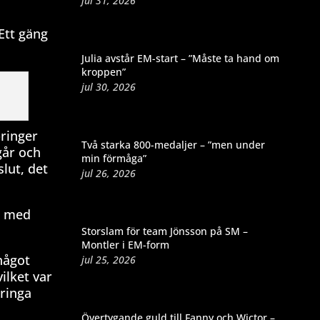
jul 31, 2026
Ett gäng
Julia avstår EM-start – ”Måste ta hand om
kroppen”
jul 30, 2026
pringer
Två starka 800-medaljer – ”men under
går och
min förmåga”
slut, det
jul 26, 2026
rd med
Storslam för team Jönsson på SM –
Montler i EM-form
 något
jul 25, 2026
ilket var
pringa
Övertygande guld till Fanny och Wictor –