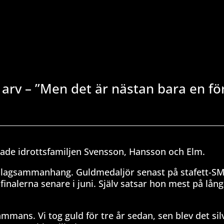
 arv – ”Men det är nästan bara en fö
lade idrottsfamiljen Svensson, Hansson och Elm.
 i lagsammanhang. Guldmedaljör senast på stafett-SM
finalerna senare i juni. Själv satsar hon mest på lån
ammans. Vi tog guld för tre år sedan, sen blev det sil