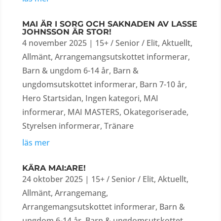
MAI ÄR I SORG OCH SAKNADEN AV LASSE
JOHNSSON ÄR STOR!
4 november 2025
|
15+ / Senior / Elit
,
Aktuellt
,
Allmänt
,
Arrangemangsutskottet informerar
,
Barn & ungdom 6-14 år
,
Barn &
ungdomsutskottet informerar
,
Barn 7-10 år
,
Hero Startsidan
,
Ingen kategori
,
MAI
informerar
,
MAI MASTERS
,
Okategoriserade
,
Styrelsen informerar
,
Tränare
läs mer
KÄRA MAI:ARE!
24 oktober 2025
|
15+ / Senior / Elit
,
Aktuellt
,
Allmänt
,
Arrangemang
,
Arrangemangsutskottet informerar
,
Barn &
ungdom 6-14 år
,
Barn & ungdomsutskottet