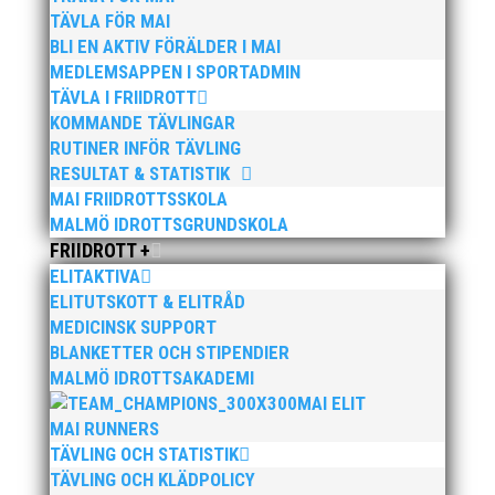
MOTIONSLOPP
TÄVLA FÖR MAI
BLI EN AKTIV FÖRÄLDER I MAI
MEDLEMSAPPEN I SPORTADMIN
KONTAKTA
TÄVLA I FRIIDROTT
OSS
KOMMANDE TÄVLINGAR
RUTINER INFÖR TÄVLING
RESULTAT & STATISTIK
MAI FRIIDROTTSSKOLA
MALMÖ IDROTTSGRUNDSKOLA
FRIIDROTT +
MAI ELITBLOGGEN –
ELITAKTIVA
GRÖNSVART
ELITUTSKOTT & ELITRÅD
MEDICINSK SUPPORT
BLANKETTER OCH STIPENDIER
MALMÖ IDROTTSAKADEMI
MAI ELIT
MAI RUNNERS
TÄVLING OCH STATISTIK
TÄVLING OCH KLÄDPOLICY