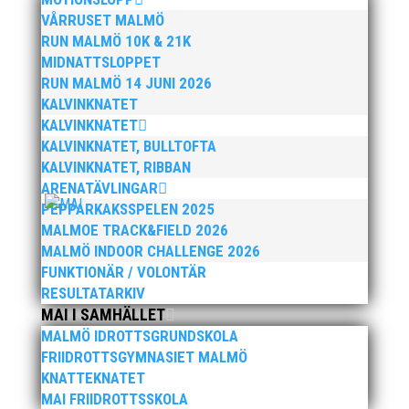
VÅRRUSET MALMÖ
RUN MALMÖ 10K & 21K
MIDNATTSLOPPET
ERIK SLUTLIGEN IN I EM-
RUN MALMÖ 14 JUNI 2026
TRUPPEN – ”HAR EN BRA
KALVINKNATET
KÄNSLA”
KALVINKNATET
av
Richard Åkesson
|
31 jul, 2026
KALVINKNATET, BULLTOFTA
KALVINKNATET, RIBBAN
ARENATÄVLINGAR
PEPPARKAKSSPELEN 2025
JULIA AVSTÅR EM-START –
MALMOE TRACK&FIELD 2026
”MÅSTE TA HAND OM
MALMÖ INDOOR CHALLENGE 2026
KROPPEN”
FUNKTIONÄR / VOLONTÄR
av
Richard Åkesson
|
30 jul, 2026
RESULTATARKIV
MAI I SAMHÄLLET
MALMÖ IDROTTSGRUNDSKOLA
FRIIDROTTSGYMNASIET MALMÖ
KNATTEKNATET
MAI FRIIDROTTSSKOLA
TVÅ STARKA 800-MEDALJER –