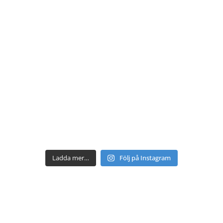
Ladda mer…
Följ på Instagram