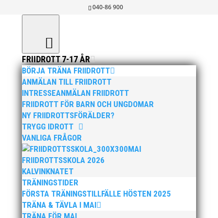
040-86 900
FRIIDROTT 7-17 ÅR
BÖRJA TRÄNA
BÖRJA TRÄNA FRIIDROTT
FRIIDROTT?
ANMÄLAN TILL FRIIDROTT
INTRESSEANMÄLAN FRIIDROTT
FRIIDROTT FÖR BARN OCH UNGDOMAR
TRÄNINGSTIDER
NY FRIIDROTTSFÖRÄLDER?
TRYGG IDROTT
VANLIGA FRÅGOR
WEBBSHOP
MAI
FRIIDROTTSSKOLA 2026
KALVINKNATET
TRÄNINGSTIDER
FÖRETAG
FÖRSTA TRÄNINGSTILLFÄLLE HÖSTEN 2025
TRÄNA & TÄVLA I MAI
TRÄNA FÖR MAI