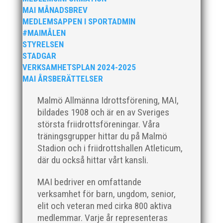
MAI MÅNADSBREV
» 2013–2019
(SOMMARVECKORNA)
MEDLEMSAPPEN I SPORTADMIN
» 2014–2020
(HÖSTLOVET)
#MAIMÅLEN
STYRELSEN
MAI Friidrottsskola erbjuder fartfyllda veckor där
STADGAR
barnen får prova på flera av friidrottens grenar
VERKSAMHETSPLAN 2024-2025
tillsammans med våra duktiga ledare.
MAI ÅRSBERÄTTELSER
Malmö Allmänna Idrottsförening, MAI,
Anmälan och Info, klicka här!
bildades 1908 och är en av Sveriges
största friidrottsföreningar. Våra
träningsgrupper hittar du på Malmö
Stadion och i friidrottshallen Atleticum,
där du också hittar vårt kansli.
MAI bedriver en omfattande
LASSE JOHNSSONS
verksamhet för barn, ungdom, senior,
MINNESFOND
elit och veteran med cirka 800 aktiva
medlemmar. Varje år representeras
Lasse