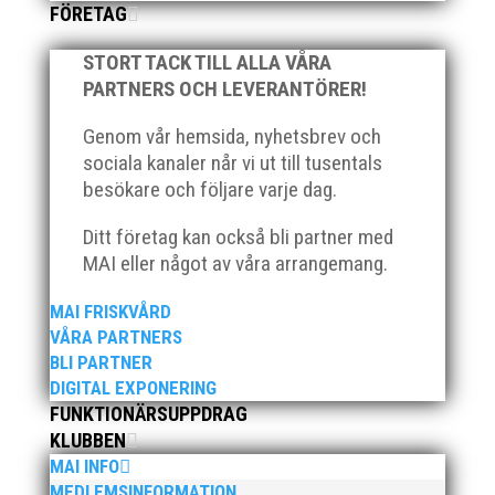
FÖRETAG
”MEN UNDER MIN FÖRMÅGA”
av
Richard Åkesson
|
26 jul, 2026
STORT TACK TILL ALLA VÅRA
PARTNERS OCH LEVERANTÖRER!
Genom vår hemsida, nyhetsbrev och
sociala kanaler når vi ut till tusentals
besökare och följare varje dag.
Ditt företag kan också bli partner med
MAI eller något av våra arrangemang.
MAI FRISKVÅRD
VÅRA PARTNERS
BLI PARTNER
DIGITAL EXPONERING
FUNKTIONÄRSUPPDRAG
KLUBBEN
MAI INFO
MEDLEMSINFORMATION