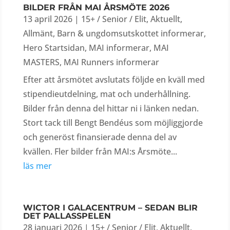
BILDER FRÅN MAI ÅRSMÖTE 2026
13 april 2026
|
15+ / Senior / Elit
,
Aktuellt
,
Allmänt
,
Barn & ungdomsutskottet informerar
,
Hero Startsidan
,
MAI informerar
,
MAI
MASTERS
,
MAI Runners informerar
Efter att årsmötet avslutats följde en kväll med
stipendieutdelning, mat och underhållning.
Bilder från denna del hittar ni i länken nedan.
Stort tack till Bengt Bendéus som möjliggjorde
och generöst finansierade denna del av
kvällen. Fler bilder från MAI:s Årsmöte...
läs mer
WICTOR I GALACENTRUM – SEDAN BLIR
DET PALLASSPELEN
28 januari 2026
|
15+ / Senior / Elit
,
Aktuellt
,