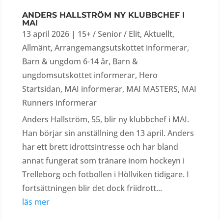
ANDERS HALLSTRÖM NY KLUBBCHEF I
MAI
13 april 2026
|
15+ / Senior / Elit
,
Aktuellt
,
Allmänt
,
Arrangemangsutskottet informerar
,
Barn & ungdom 6-14 år
,
Barn &
ungdomsutskottet informerar
,
Hero
Startsidan
,
MAI informerar
,
MAI MASTERS
,
MAI
Runners informerar
Anders Hallström, 55, blir ny klubbchef i MAI.
Han börjar sin anställning den 13 april. Anders
har ett brett idrottsintresse och har bland
annat fungerat som tränare inom hockeyn i
Trelleborg och fotbollen i Höllviken tidigare. I
fortsättningen blir det dock friidrott...
läs mer