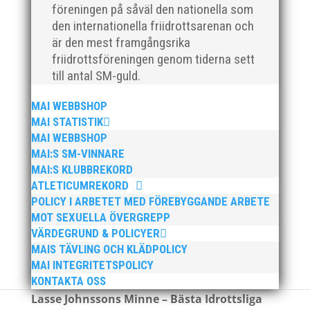
föreningen på såväl den nationella som
Johnss
den internationella friidrottsarenan och
on var under många år en stark och engagerad
är den mest framgångsrika
kraft inom MAI och friidrotten i Malmö. Med
friidrottsföreningen genom tiderna sett
ett djupt intresse för idrotten och en särskild
till antal SM-guld.
omtanke om de aktiva följde han utvecklingen
MAI WEBBSHOP
hos många av våra idrottare, inte minst inom
MAI STATISTIK
medeldistans och stafett! Lasse stod för
MAI WEBBSHOP
kunskap, engagemang och ett genuint stöd till
MAI:S SM-VINNARE
MAI:S KLUBBREKORD
sporten och dess utövare.
ATLETICUMREKORD
POLICY I ARBETET MED FÖREBYGGANDE ARBETE
Efter Lasses bortgång har beslut fattats att en
MOT SEXUELLA ÖVERGREPP
fond inrättas i Lasses ära.
VÄRDEGRUND & POLICYER
Fondens avkastning kommer årligen att
MAIS TÄVLING OCH KLÄDPOLICY
tilldelas den som MAI:s styrelse utser som
MAI INTEGRITETSPOLICY
mottagare av
KONTAKTA OSS
Lasse Johnssons Minne – Bästa Idrottsliga